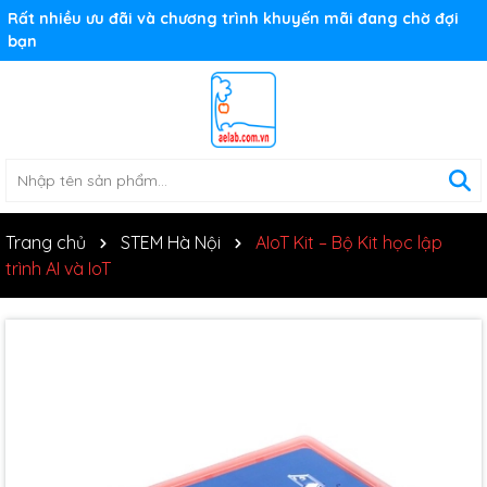
Rất nhiều ưu đãi và chương trình khuyến mãi đang chờ đợi
bạn
Trang chủ
STEM Hà Nội
AIoT Kit – Bộ Kit học lập
trình AI và IoT