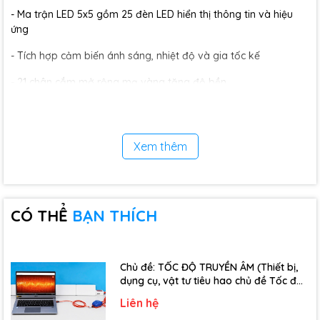
- Ma trận LED 5x5 gồm 25 đèn LED hiển thị thông tin và hiệu
ứng
- Tích hợp cảm biến ánh sáng, nhiệt độ và gia tốc kế
- 21 chân cắm mở rộng mạ vàng tăng độ bền
- Kích thước: 52mm x 50mm x 11.7mm
- Xuất xứ: Việt Nam
Xem thêm
CÓ THỂ
BẠN THÍCH
Chủ đề: TỐC ĐỘ TRUYỀN ÂM (Thiết bị,
dụng cụ, vật tư tiêu hao chủ đề Tốc độ
truyền âm - Lớp 12)
Liên hệ