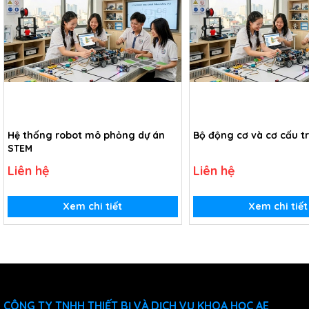
Hệ thống robot mô phỏng dự án
Bộ động cơ và cơ cấu t
STEM
Liên hệ
Liên hệ
Xem chi tiết
Xem chi tiết
CÔNG TY TNHH THIẾT BỊ VÀ DỊCH VỤ KHOA HỌC AE