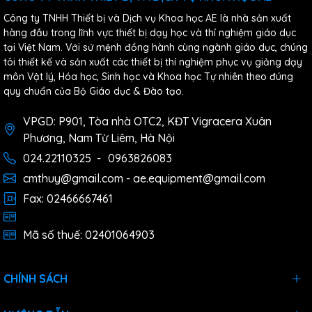
Công ty TNHH Thiết bị và Dịch vụ Khoa học AE là nhà sản xuất
hàng đầu trong lĩnh vực thiết bị dạy học và thí nghiệm giáo dục
tại Việt Nam. Với sứ mệnh đồng hành cùng ngành giáo dục, chúng
tôi thiết kế và sản xuất các thiết bị thí nghiệm phục vụ giảng dạy
môn Vật lý, Hóa học, Sinh học và Khoa học Tự nhiên theo đúng
quy chuẩn của Bộ Giáo dục & Đào tạo.
VPGD: P901, Tòa nhà OTC2, KĐT Vigracera Xuân
Phương, Nam Từ Liêm, Hà Nội
024.22110325
-
0963826083
cmthuy@gmail.com - ae.equipment@gmail.com
Fax: 02466667461
Mã số thuế: 02401064903
CHÍNH SÁCH