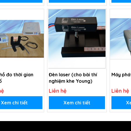
hồ đo thời gian
Đèn laser (cho bài thí
Máy phá
ố
nghiệm khe Young)
hệ
Liên hệ
Liên hệ
Xem chi tiết
Xem chi tiết
Xe