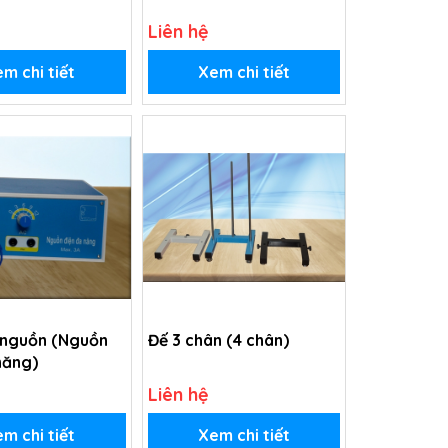
Liên hệ
m chi tiết
Xem chi tiết
 nguồn (Nguồn
Đế 3 chân (4 chân)
năng)
Liên hệ
m chi tiết
Xem chi tiết