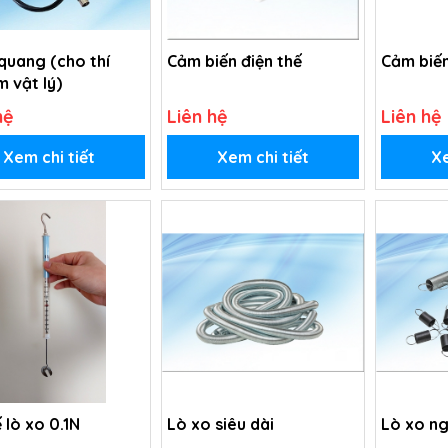
quang (cho thí
Cảm biến điện thế
Cảm biế
 vật lý)
hệ
Liên hệ
Liên hệ
Xem chi tiết
Xem chi tiết
Xe
 lò xo 0.1N
Lò xo siêu dài
Lò xo n