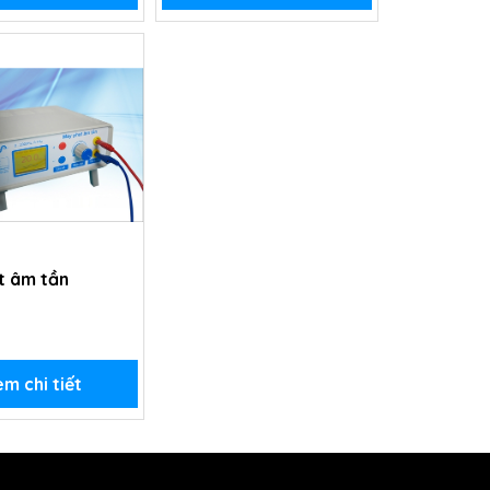
t âm tần
m chi tiết