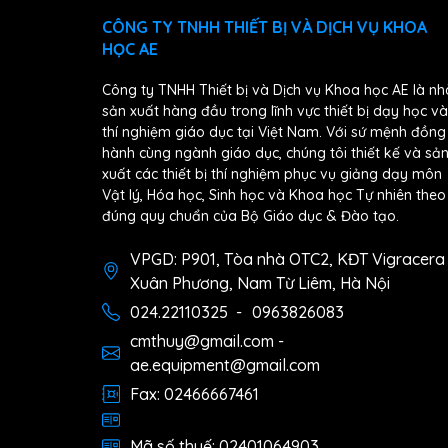
CÔNG TY TNHH THIẾT BỊ VÀ DỊCH VỤ KHOA
HỌC AE
Công ty TNHH Thiết bị và Dịch vụ Khoa học AE là nh
sản xuất hàng đầu trong lĩnh vực thiết bị dạy học và
thí nghiệm giáo dục tại Việt Nam. Với sứ mệnh đồng
hành cùng ngành giáo dục, chúng tôi thiết kế và sả
xuất các thiết bị thí nghiệm phục vụ giảng dạy môn
Vật lý, Hóa học, Sinh học và Khoa học Tự nhiên theo
đúng quy chuẩn của Bộ Giáo dục & Đào tạo.
VPGD: P901, Tòa nhà OTC2, KĐT Vigracera
Xuân Phương, Nam Từ Liêm, Hà Nội
024.22110325
-
0963826083
cmthuy@gmail.com -
ae.equipment@gmail.com
Fax: 02466667461
Mã số thuế: 02401064903