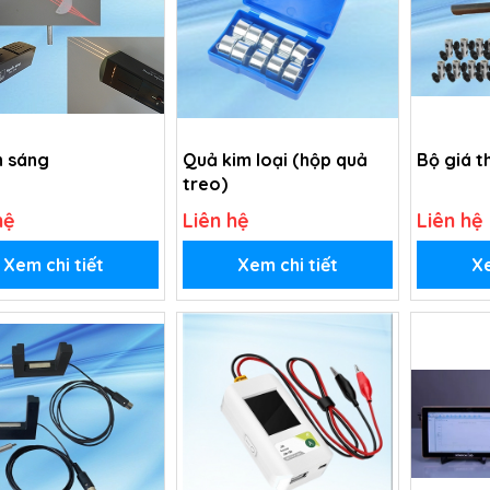
 sáng
Quả kim loại (hộp quả
Bộ giá t
treo)
hệ
Liên hệ
Liên hệ
Xem chi tiết
Xem chi tiết
Xe