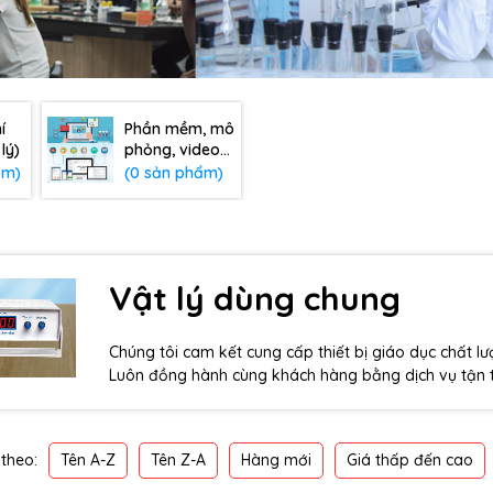
í
Phần mềm, mô
lý)
phỏng, video
(Vật lý)
ẩm)
(0 sản phẩm)
Vật lý dùng chung
Chúng tôi cam kết cung cấp thiết bị giáo dục chất l
Luôn đồng hành cùng khách hàng bằng dịch vụ tận t
Tên A-Z
Tên Z-A
Hàng mới
Giá thấp đến cao
theo: