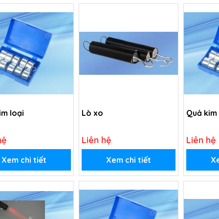
im loại
Lò xo
Quả kim 
hệ
Liên hệ
Liên hệ
Xem chi tiết
Xem chi tiết
Xe