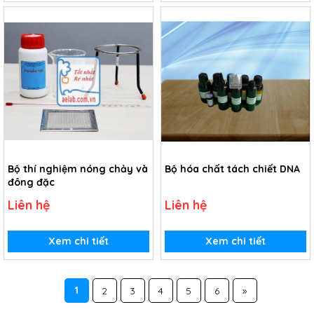
Bộ thí nghiệm nóng chảy và
Bộ hóa chất tách chiết DNA
đông đặc
Liên hệ
Liên hệ
Xem chi tiết
Xem chi tiết
1
2
3
4
5
6
»