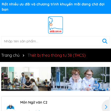
Rất nhiều ưu đãi và chương trình khuyến mãi đang chờ đợi
bạn
Trang chủ
Thiết bị theo thông tư 38 (THCS)
Môn Ngữ văn C2