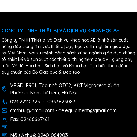
CÔNG TY TNHH THIẾT BỊ VÀ DỊCH VỤ KHOA HỌC AE
Công ty TNHH Thiết bị và Dịch vụ Khoa học AE là nhà sản xuất
hàng đầu trong lĩnh vực thiết bị dạy học và thí nghiệm giáo dục
tại Việt Nam. Với sứ mệnh đồng hành cùng ngành giáo dục, chúng
tôi thiết kế và sản xuất các thiết bị thí nghiệm phục vụ giảng dạy
môn Vật lý, Hóa học, Sinh học và Khoa học Tự nhiên theo đúng
quy chuẩn của Bộ Giáo dục & Đào tạo.
VPGD: P901, Tòa nhà OTC2, KĐT Vigracera Xuân
Phương, Nam Từ Liêm, Hà Nội
024.22110325
-
0963826083
cmthuy@gmail.com - ae.equipment@gmail.com
Fax: 02466667461
Mã số thuế: 02401064903