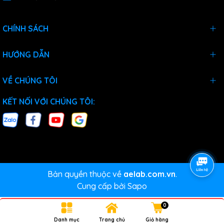
CHÍNH SÁCH
HƯỚNG DẪN
VỀ CHÚNG TÔI
KẾT NỐI VỚI CHÚNG TÔI:
Bản quyền thuộc về
aelab.com.vn
.
Cung cấp bởi
Sapo
0
Danh mục
Trang chủ
Giỏ hàng