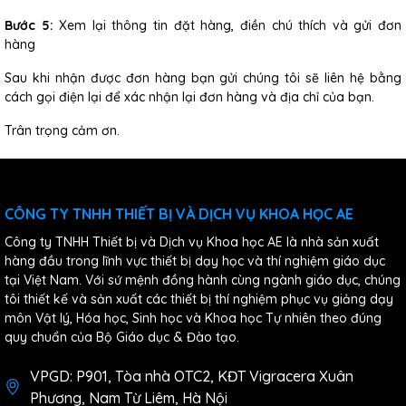
Bước 5:
Xem lại thông tin đặt hàng, điền chú thích và gửi đơn
hàng
Sau khi nhận được đơn hàng bạn gửi chúng tôi sẽ liên hệ bằng
cách gọi điện lại để xác nhận lại đơn hàng và địa chỉ của bạn.
Trân trọng cảm ơn.
CÔNG TY TNHH THIẾT BỊ VÀ DỊCH VỤ KHOA HỌC AE
Công ty TNHH Thiết bị và Dịch vụ Khoa học AE là nhà sản xuất
hàng đầu trong lĩnh vực thiết bị dạy học và thí nghiệm giáo dục
tại Việt Nam. Với sứ mệnh đồng hành cùng ngành giáo dục, chúng
tôi thiết kế và sản xuất các thiết bị thí nghiệm phục vụ giảng dạy
môn Vật lý, Hóa học, Sinh học và Khoa học Tự nhiên theo đúng
quy chuẩn của Bộ Giáo dục & Đào tạo.
VPGD: P901, Tòa nhà OTC2, KĐT Vigracera Xuân
Phương, Nam Từ Liêm, Hà Nội