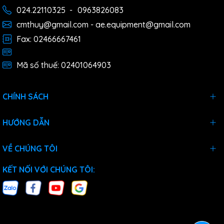
024.22110325
-
0963826083
cmthuy@gmail.com - ae.equipment@gmail.com
Fax: 02466667461
Mã số thuế: 02401064903
CHÍNH SÁCH
HƯỚNG DẪN
VỀ CHÚNG TÔI
KẾT NỐI VỚI CHÚNG TÔI: