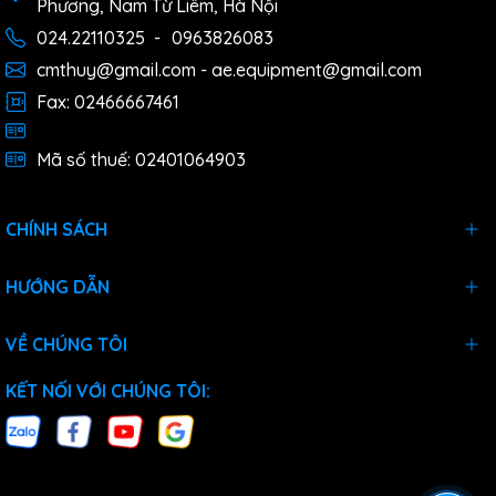
Phương, Nam Từ Liêm, Hà Nội
024.22110325
-
0963826083
cmthuy@gmail.com - ae.equipment@gmail.com
Fax: 02466667461
Mã số thuế: 02401064903
CHÍNH SÁCH
HƯỚNG DẪN
VỀ CHÚNG TÔI
KẾT NỐI VỚI CHÚNG TÔI: