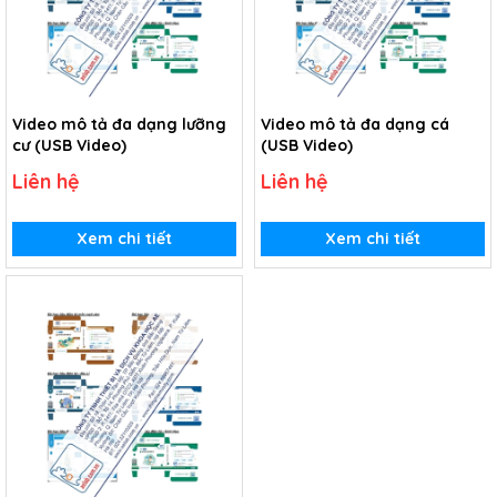
Video mô tả đa dạng lưỡng
Video mô tả đa dạng cá
cư (USB Video)
(USB Video)
Liên hệ
Liên hệ
Xem chi tiết
Xem chi tiết