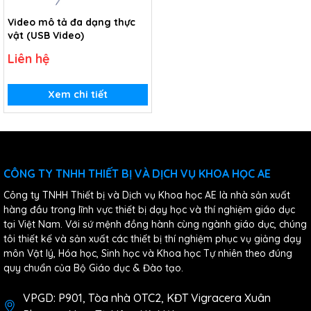
Video mô tả đa dạng thực
vật (USB Video)
Liên hệ
Xem chi tiết
CÔNG TY TNHH THIẾT BỊ VÀ DỊCH VỤ KHOA HỌC AE
Công ty TNHH Thiết bị và Dịch vụ Khoa học AE là nhà sản xuất
hàng đầu trong lĩnh vực thiết bị dạy học và thí nghiệm giáo dục
tại Việt Nam. Với sứ mệnh đồng hành cùng ngành giáo dục, chúng
tôi thiết kế và sản xuất các thiết bị thí nghiệm phục vụ giảng dạy
môn Vật lý, Hóa học, Sinh học và Khoa học Tự nhiên theo đúng
quy chuẩn của Bộ Giáo dục & Đào tạo.
VPGD: P901, Tòa nhà OTC2, KĐT Vigracera Xuân