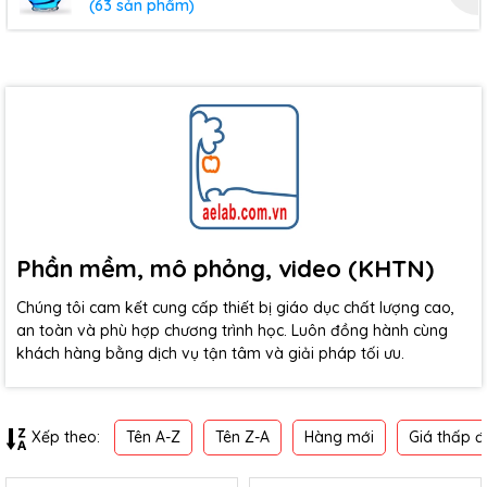
(63 sản phẩm)
Phần mềm, mô phỏng, video (KHTN)
Chúng tôi cam kết cung cấp thiết bị giáo dục chất lượng cao,
an toàn và phù hợp chương trình học. Luôn đồng hành cùng
khách hàng bằng dịch vụ tận tâm và giải pháp tối ưu.
Tên A-Z
Tên Z-A
Hàng mới
Giá thấp đ
Xếp theo: