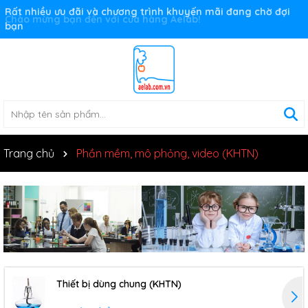
Rất nhiều ưu đãi và chương trình khuyến mãi đang chờ đợi
bạn
Trang chủ
Phần mềm, mô phỏng, video (KHTN)
Thiết bị dùng chung (KHTN)