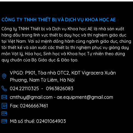
CÔNG TY TNHH THIẾT BỊ VÀ DỊCH VỤ KHOA HỌC AE
Công ty TNHH Thiết bị và Dịch vụ Khoa học AE là nhà sản xuất
hàng đầu trong lĩnh vực thiết bị dạy học và thí nghiệm giáo dục
tại Việt Nam. Với sứ mệnh đồng hành cùng ngành giáo dục, chúng
tôi thiết kế và sản xuất các thiết bị thí nghiệm phục vụ giảng dạy
môn Vật lý, Hóa học, Sinh học và Khoa học Tự nhiên theo đúng
quy chuẩn của Bộ Giáo dục & Đào tạo.
VPGD: P901, Tòa nhà OTC2, KĐT Vigracera Xuân
Phương, Nam Từ Liêm, Hà Nội
024.22110325
-
0963826083
cmthuy@gmail.com - ae.equipment@gmail.com
Fax: 02466667461
Mã số thuế: 02401064903