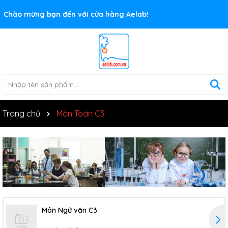
Rất nhiều ưu đãi và chương trình khuyến mãi đang chờ đợi
Chào mừng bạn đến với cửa hàng Aelab!
bạn
Trang chủ
Môn Toán C3
Môn Ngữ văn C3