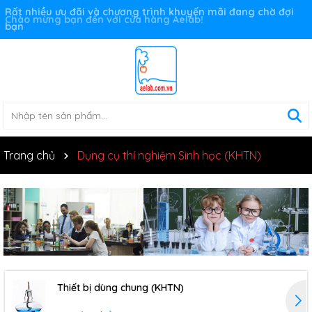
Rất nhiều ưu đãi và chương trình khuyến mãi đang chờ đợi
bạn
Trang chủ
Dụng cụ thí nghiệm Sinh học (KHTN)
Thiết bị dùng chung (KHTN)