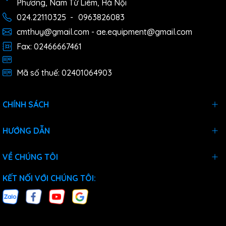
Phương, Nam Từ Liêm, Hà Nội
024.22110325
-
0963826083
cmthuy@gmail.com - ae.equipment@gmail.com
Fax: 02466667461
Mã số thuế: 02401064903
CHÍNH SÁCH
HƯỚNG DẪN
VỀ CHÚNG TÔI
KẾT NỐI VỚI CHÚNG TÔI: