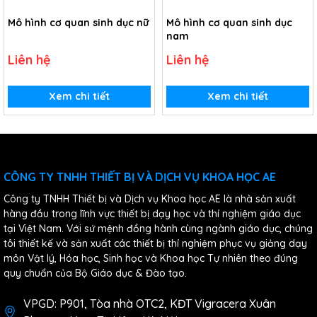
Mô hình cơ quan sinh dục nữ
Mô hình cơ quan sinh dục
nam
Liên hệ
Liên hệ
Xem chi tiết
Xem chi tiết
CÔNG TY TNHH THIẾT BỊ VÀ DỊCH VỤ KHOA HỌC AE
Công ty TNHH Thiết bị và Dịch vụ Khoa học AE là nhà sản xuất
hàng đầu trong lĩnh vực thiết bị dạy học và thí nghiệm giáo dục
tại Việt Nam. Với sứ mệnh đồng hành cùng ngành giáo dục, chúng
tôi thiết kế và sản xuất các thiết bị thí nghiệm phục vụ giảng dạy
môn Vật lý, Hóa học, Sinh học và Khoa học Tự nhiên theo đúng
quy chuẩn của Bộ Giáo dục & Đào tạo.
VPGD: P901, Tòa nhà OTC2, KĐT Vigracera Xuân