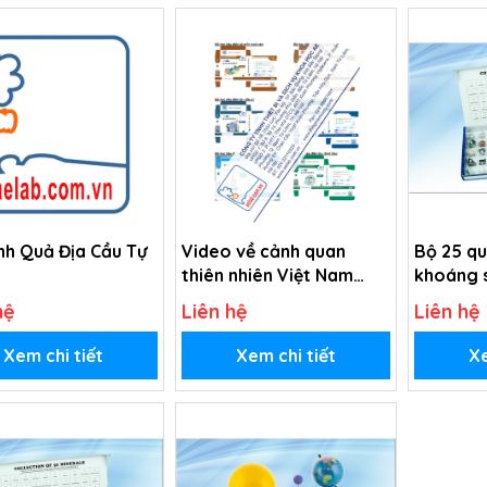
nh Quả Địa Cầu Tự
Video về cảnh quan
Bộ 25 q
thiên nhiên Việt Nam
khoáng 
(USB Video)
hệ
Liên hệ
Liên hệ
Xem chi tiết
Xem chi tiết
Xe