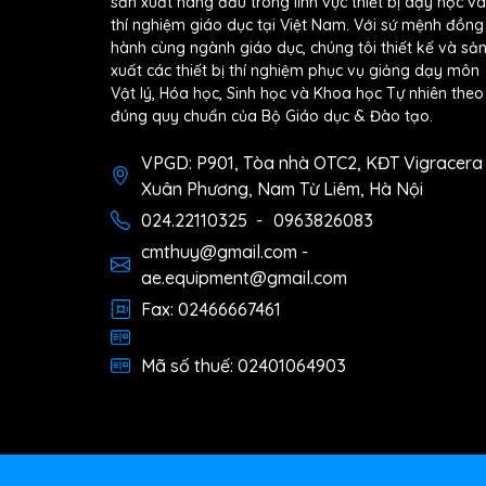
sản xuất hàng đầu trong lĩnh vực thiết bị dạy học và
thí nghiệm giáo dục tại Việt Nam. Với sứ mệnh đồng
hành cùng ngành giáo dục, chúng tôi thiết kế và sả
xuất các thiết bị thí nghiệm phục vụ giảng dạy môn
Vật lý, Hóa học, Sinh học và Khoa học Tự nhiên theo
đúng quy chuẩn của Bộ Giáo dục & Đào tạo.
VPGD: P901, Tòa nhà OTC2, KĐT Vigracera
Xuân Phương, Nam Từ Liêm, Hà Nội
024.22110325
-
0963826083
cmthuy@gmail.com -
ae.equipment@gmail.com
Fax: 02466667461
Mã số thuế: 02401064903