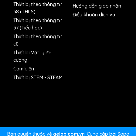
Thiết bị theo thông tư
Hướng dẫn giao nhận
38 (THCS)
n
Điều khoản dịch vụ
Thiết bị theo thông tư
37 (Tiểu học)
Thiết bị theo thông tư
cũ
Thiết bị Vật lý đại
cương
Cảm biến
Thiết bị STEM - STEAM
Bản quyền thuộc về
aelab.com.vn
.
Cung cấp bởi
Sapo