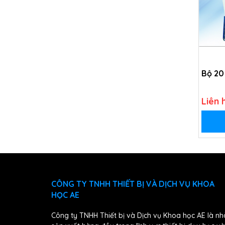
Bộ 20
Liên 
CÔNG TY TNHH THIẾT BỊ VÀ DỊCH VỤ KHOA
HỌC AE
Công ty TNHH Thiết bị và Dịch vụ Khoa học AE là nh