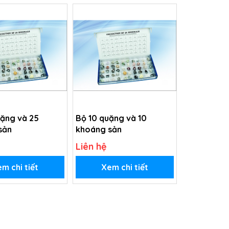
uặng và 25
Bộ 10 quặng và 10
sản
khoáng sản
Liên hệ
m chi tiết
Xem chi tiết