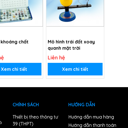
 khoáng chất
Mô hình trái đất xoay
quanh mặt trời
hệ
Liên hệ
Xem chi tiết
Xem chi tiết
CHÍNH SÁCH
HƯỚNG DẪN
Thiết bị theo thông tư
Hướng dẫn mua hàng
à
39 (THPT)
Hướng dẫn thanh toán