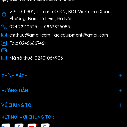
VPGD: P901, Tòa nhà OTC2, KĐT Vigracera Xuân
Phương, Nam Từ Liêm, Hà Nội
024.22110325
-
0963826083
cmthuy@gmail.com - ae.equipment@gmail.com
Fax: 02466667461
Mã số thuế: 02401064903
CHÍNH SÁCH
HƯỚNG DẪN
VỀ CHÚNG TÔI
KẾT NỐI VỚI CHÚNG TÔI: