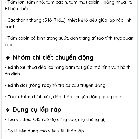
- Tấm lớn, tấm nhỏ, tấm cabin, tấm mặt cabin… bằng nhựa
PS-
HI
bền chắc
- Các thanh thẳng (5 lỗ, 7 lỗ…), thiết kế lỗ đều giúp lắp ráp linh
hoạt
- Tấm cabin có kính trong suốt, đèn trang trí tạo tính trực quan
cao
🔹 Nhóm chi tiết chuyển động
- Bánh xe
nhựa dẻo, có răng bám tốt giúp mô hình vận hành
ổn định
- Bánh đai (ròng rọc)
hỗ trợ cơ cấu truyền động
- Trục nhôm
chính xác, đảm bảo chuyển động quay mượt
🔹 Dụng cụ lắp ráp
- Tua vít thép C45 (Có độ cứng cao, mạ chống gỉ)
- Cờ lê tiện dụng cho việc siết, tháo lắp