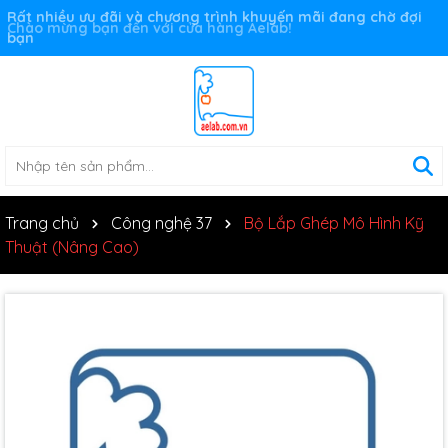
Rất nhiều ưu đãi và chương trình khuyến mãi đang chờ đợi
bạn
Trang chủ
Công nghệ 37
Bộ Lắp Ghép Mô Hình Kỹ
Thuật (Nâng Cao)