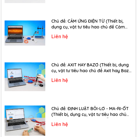
- Nắp trong suốt, có bản lề và khóa cài tiện dụng
Chủ đề: CẢM ỨNG ĐIỆN TỪ (Thiết bị,
Giá trị mang lại
dụng cụ, vật tư tiêu hao chủ đề Cảm
ứng điện từ - Lớp 11)
Liên hệ
- Giúp học sinh hiểu rõ nguyên lý
cơ khí – điện – năng lượng
tái tạo
- Phát triển
tư duy sáng tạo và kỹ năng thực hành
Chủ đề: AXIT HAY BAZƠ (Thiết bị, dụng
cụ, vật tư tiêu hao chủ đề Axit hay Bazơ
- Lớp 11)
Liên hệ
Chủ đề: ĐỊNH LUẬT BÔI-LƠ - MA-RI-ỐT
(Thiết bị, dụng cụ, vật tư tiêu hao chủ
đề Định luật Bôi-Lơ-Ma-Ri-Ốt - Lớp 10)
Liên hệ