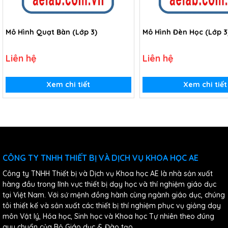
Mô Hình Quạt Bàn (Lớp 3)
Mô Hình Đèn Học (Lớp 3
Liên hệ
Liên hệ
Xem chi tiết
Xem chi tiết
CÔNG TY TNHH THIẾT BỊ VÀ DỊCH VỤ KHOA HỌC AE
Công ty TNHH Thiết bị và Dịch vụ Khoa học AE là nhà sản xuất
hàng đầu trong lĩnh vực thiết bị dạy học và thí nghiệm giáo dục
tại Việt Nam. Với sứ mệnh đồng hành cùng ngành giáo dục, chúng
tôi thiết kế và sản xuất các thiết bị thí nghiệm phục vụ giảng dạy
môn Vật lý, Hóa học, Sinh học và Khoa học Tự nhiên theo đúng
quy chuẩn của Bộ Giáo dục & Đào tạo.