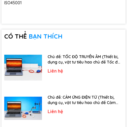
ISO45001
CÓ THỂ
BẠN THÍCH
Chủ đề: TỐC ĐỘ TRUYỀN ÂM (Thiết bị,
dụng cụ, vật tư tiêu hao chủ đề Tốc độ
truyền âm - Lớp 12)
Liên hệ
Chủ đề: CẢM ỨNG ĐIỆN TỪ (Thiết bị,
dụng cụ, vật tư tiêu hao chủ đề Cảm
ứng điện từ - Lớp 11)
Liên hệ