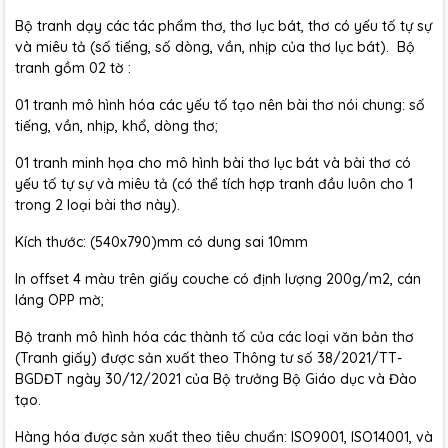
Bộ tranh dạy các tác phẩm thơ, thơ lục bát, thơ có yếu tố tự sự
và miêu tả (số tiếng, số dòng, vần, nhịp của thơ lục bát). Bộ
tranh gồm 02 tờ :
01 tranh mô hình hóa các yếu tố tạo nên bài thơ nói chung: số
tiếng, vần, nhịp, khổ, dòng thơ;
01 tranh minh họa cho mô hình bài thơ lục bát và bài thơ có
yếu tố tự sự và miêu tả (có thể tích hợp tranh đầu luôn cho 1
trong 2 loại bài thơ này).
Kích thước: (540x790)mm có dung sai 10mm
In offset 4 màu trên giấy couche có định lượng 200g/m2, cán
láng OPP mờ;
Bộ tranh mô hình hóa các thành tố của các loại văn bản thơ
(Tranh giấy) được sản xuất theo Thông tư số 38/2021/TT-
BGDĐT ngày 30/12/2021 của Bộ trưởng Bộ Giáo dục và Đào
tạo.
Hàng hóa được sản xuất theo tiêu chuẩn: ISO9001, ISO14001, và