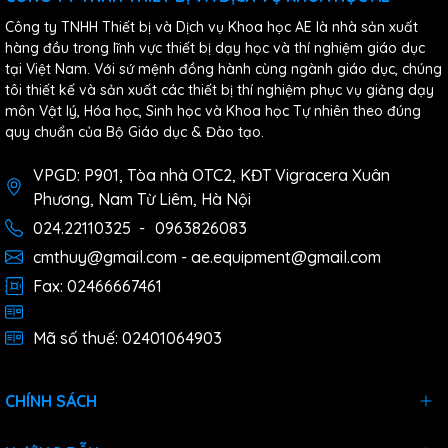
Công ty TNHH Thiết bị và Dịch vụ Khoa học AE là nhà sản xuất
hàng đầu trong lĩnh vực thiết bị dạy học và thí nghiệm giáo dục
tại Việt Nam. Với sứ mệnh đồng hành cùng ngành giáo dục, chúng
tôi thiết kế và sản xuất các thiết bị thí nghiệm phục vụ giảng dạy
môn Vật lý, Hóa học, Sinh học và Khoa học Tự nhiên theo đúng
quy chuẩn của Bộ Giáo dục & Đào tạo.
VPGD: P901, Tòa nhà OTC2, KĐT Vigracera Xuân
Phương, Nam Từ Liêm, Hà Nội
024.22110325
-
0963826083
cmthuy@gmail.com - ae.equipment@gmail.com
Fax: 02466667461
Mã số thuế: 02401064903
CHÍNH SÁCH