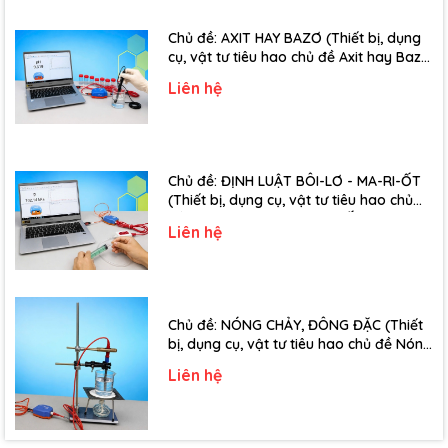
Chủ đề: AXIT HAY BAZƠ (Thiết bị, dụng
cụ, vật tư tiêu hao chủ đề Axit hay Bazơ
- Lớp 11)
Liên hệ
Chủ đề: ĐỊNH LUẬT BÔI-LƠ - MA-RI-ỐT
(Thiết bị, dụng cụ, vật tư tiêu hao chủ
đề Định luật Bôi-Lơ-Ma-Ri-Ốt - Lớp 10)
Liên hệ
Chủ đề: NÓNG CHẢY, ĐÔNG ĐẶC (Thiết
bị, dụng cụ, vật tư tiêu hao chủ đề Nóng
chảy, đông đặc - Lớp 10)
Liên hệ