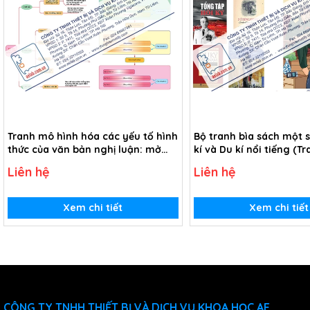
Tranh mô hình hóa các yếu tố hình
Bộ tranh bìa sách một 
thức của văn bản nghị luận: mở
kí và Du kí nổi tiếng (T
bài, thân bài, kết bài; ý kiến, lí lẽ,
Liên hệ
Liên hệ
bằng chứng (Tranh giấy)
Xem chi tiết
Xem chi tiết
CÔNG TY TNHH THIẾT BỊ VÀ DỊCH VỤ KHOA HỌC AE