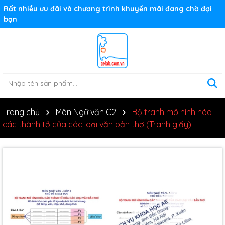
Rất nhiều ưu đãi và chương trình khuyến mãi đang chờ đợi
bạn
Trang chủ
Môn Ngữ văn C2
Bộ tranh mô hình hóa
các thành tố của các loại văn bản thơ (Tranh giấy)