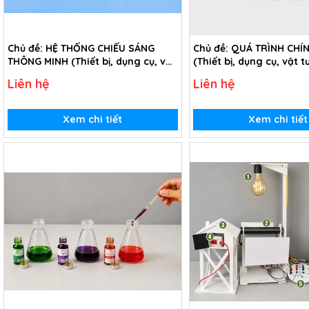
Chủ đề: HỆ THỐNG CHIẾU SÁNG
Chủ đề: QUÁ TRÌNH CHÍ
THÔNG MINH (Thiết bị, dụng cụ, vật
(Thiết bị, dụng cụ, vật t
tư tiêu hao chủ đề Hệ thống chiếu
chủ đề Quá trình chín s
Liên hệ
Liên hệ
sáng thông minh - lớp 8)
lớp 8)
Xem chi tiết
Xem chi tiết