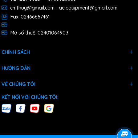
cmthuy@gmail.com - ae.equipment@gmail.com
Fax: 02466667461
Mã số thuế: 02401064903
CHÍNH SÁCH
HƯỚNG DẪN
VỀ CHÚNG TÔI
KẾT NỐI VỚI CHÚNG TÔI: