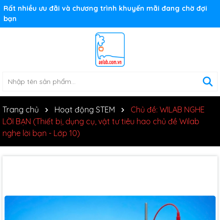
Rất nhiều ưu đãi và chương trình khuyến mãi đang chờ đợi
bạn
Trang chủ
Hoạt động STEM
Chủ đề: WILAB NGHE
LỜI BẠN (Thiết bị, dụng cụ, vật tư tiêu hao chủ đề Wilab
nghe lời bạn - Lớp 10)