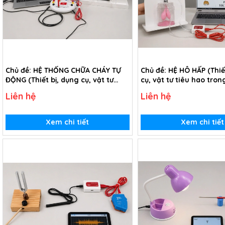
Chủ đề: HỆ THỐNG CHỮA CHÁY TỰ
Chủ đề: HỆ HÔ HẤP (Thiế
ĐỘNG (Thiết bị, dụng cụ, vật tư
cụ, vật tư tiêu hao tron
tiêu hao trong chủ đề Hệ thống
hô hấp - lớp 3)
Liên hệ
Liên hệ
chữa cháy tự động - lớp 3)
Xem chi tiết
Xem chi tiết