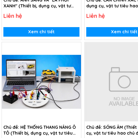
Chủ đề: ÁNH SÁNG VÀ "LÁ PHỔI
Chủ đề: CÂN CHÍNH XÁC (
XANH" (Thiết bị, dụng cụ, vật tư
dụng cụ, vật tư tiêu ha
tiêu hao chủ đề Ánh sáng và "Lá
Cân chính xác - Lớp 6)
Liên hệ
Liên hệ
phổi xanh" - lớp 6)
Xem chi tiết
Xem chi tiết
Chủ đề: HỆ THỐNG THANG NÂNG Ô
Chủ đề: SÓNG ÂM (Thiết 
TÔ (Thiết bị, dụng cụ, vật tư tiêu
cụ, vật tư tiêu hao chủ