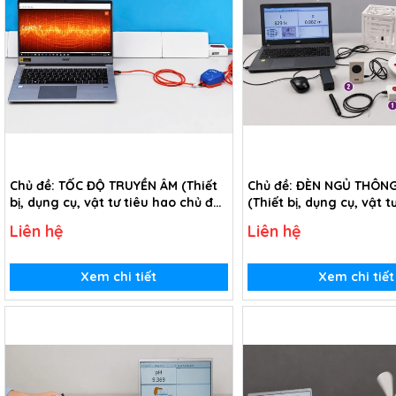
Chủ đề: TỐC ĐỘ TRUYỀN ÂM (Thiết
Chủ đề: ĐÈN NGỦ THÔN
bị, dụng cụ, vật tư tiêu hao chủ đề
(Thiết bị, dụng cụ, vật t
Tốc độ truyền âm - Lớp 12)
chủ đề Đèn ngủ thông m
Liên hệ
Liên hệ
9)
Xem chi tiết
Xem chi tiết