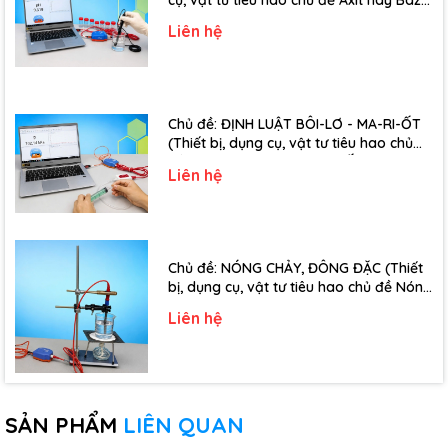
cụ, vật tư tiêu hao chủ đề Axit hay Bazơ
- Lớp 11)
Liên hệ
Chủ đề: ĐỊNH LUẬT BÔI-LƠ - MA-RI-ỐT
(Thiết bị, dụng cụ, vật tư tiêu hao chủ
đề Định luật Bôi-Lơ-Ma-Ri-Ốt - Lớp 10)
Liên hệ
Chủ đề: NÓNG CHẢY, ĐÔNG ĐẶC (Thiết
bị, dụng cụ, vật tư tiêu hao chủ đề Nóng
chảy, đông đặc - Lớp 10)
Liên hệ
SẢN PHẨM
LIÊN QUAN