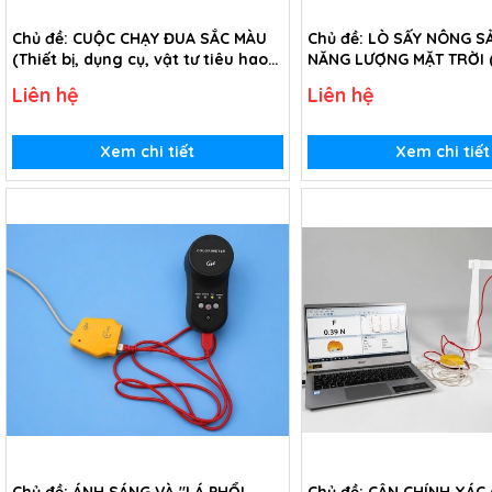
Chủ đề: CUỘC CHẠY ĐUA SẮC MÀU
Chủ đề: LÒ SẤY NÔNG 
(Thiết bị, dụng cụ, vật tư tiêu hao
NĂNG LƯỢNG MẶT TRỜI (T
trong chủ đề Cuộc chạy đua sắc
dụng cụ, vật tư tiêu ha
Liên hệ
Liên hệ
màu - lớp 7)
đề Lò sấy nông sản dù
lượng mặt trời - lớp 7)
Xem chi tiết
Xem chi tiết