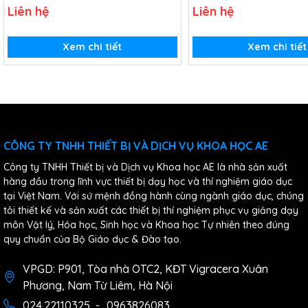
hao chủ đề Hệ thống thang nâng
- Lớp 12)
Liên hệ
Liên hệ
ô tô - Lớp 12)
Xem chi tiết
Xem chi tiết
CÔNG TY TNHH THIẾT BỊ VÀ DỊCH VỤ KHOA HỌC AE
Công ty TNHH Thiết bị và Dịch vụ Khoa học AE là nhà sản xuất
hàng đầu trong lĩnh vực thiết bị dạy học và thí nghiệm giáo dục
tại Việt Nam. Với sứ mệnh đồng hành cùng ngành giáo dục, chúng
tôi thiết kế và sản xuất các thiết bị thí nghiệm phục vụ giảng dạy
môn Vật lý, Hóa học, Sinh học và Khoa học Tự nhiên theo đúng
quy chuẩn của Bộ Giáo dục & Đào tạo.
VPGD: P901, Tòa nhà OTC2, KĐT Vigracera Xuân
Phương, Nam Từ Liêm, Hà Nội
024.22110325
-
0963826083