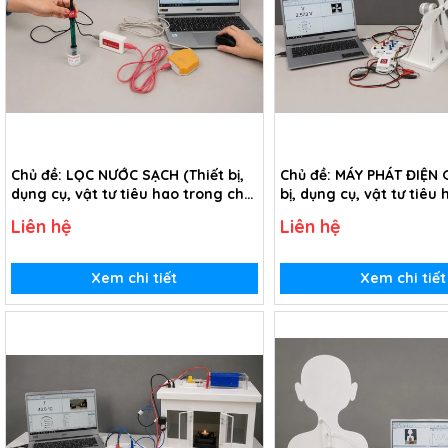
Chủ đề: LỌC NƯỚC SẠCH (Thiết bị,
Chủ đề: MÁY PHÁT ĐIỆN G
dụng cụ, vật tư tiêu hao trong chủ
bị, dụng cụ, vật tư tiêu
đề Lọc nước sạch - lớp 5)
chủ đề Máy phát điện gió
Liên hệ
Liên hệ
Xem chi tiết
Xem chi tiết