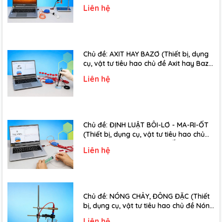
ứng điện từ - Lớp 11)
Liên hệ
Chủ đề: AXIT HAY BAZƠ (Thiết bị, dụng
cụ, vật tư tiêu hao chủ đề Axit hay Bazơ
- Lớp 11)
Liên hệ
Chủ đề: ĐỊNH LUẬT BÔI-LƠ - MA-RI-ỐT
(Thiết bị, dụng cụ, vật tư tiêu hao chủ
đề Định luật Bôi-Lơ-Ma-Ri-Ốt - Lớp 10)
Liên hệ
Chủ đề: NÓNG CHẢY, ĐÔNG ĐẶC (Thiết
bị, dụng cụ, vật tư tiêu hao chủ đề Nóng
chảy, đông đặc - Lớp 10)
Liên hệ