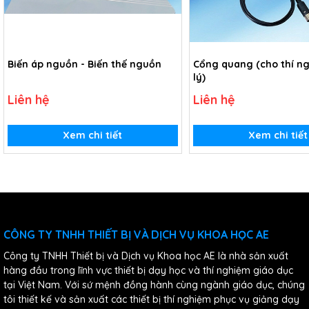
Biến áp nguồn - Biến thế nguồn
Cổng quang (cho thí n
lý)
Liên hệ
Liên hệ
Xem chi tiết
Xem chi tiết
CÔNG TY TNHH THIẾT BỊ VÀ DỊCH VỤ KHOA HỌC AE
Công ty TNHH Thiết bị và Dịch vụ Khoa học AE là nhà sản xuất
hàng đầu trong lĩnh vực thiết bị dạy học và thí nghiệm giáo dục
tại Việt Nam. Với sứ mệnh đồng hành cùng ngành giáo dục, chúng
tôi thiết kế và sản xuất các thiết bị thí nghiệm phục vụ giảng dạy