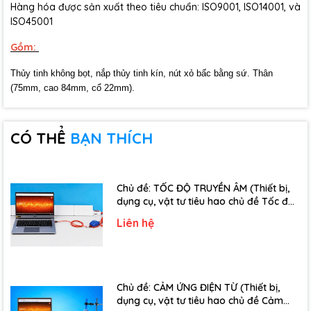
Hàng hóa được sản xuất theo tiêu chuẩn: ISO9001, ISO14001, và
ISO45001
Gồm:
Thủy tinh không bọt, nắp thủy tinh kín, nút xỏ bấc bằng sứ. Thân
(75mm, cao 84mm, cổ 22mm).
CÓ THỂ
BẠN THÍCH
Chủ đề: TỐC ĐỘ TRUYỀN ÂM (Thiết bị,
dụng cụ, vật tư tiêu hao chủ đề Tốc độ
truyền âm - Lớp 12)
Liên hệ
Chủ đề: CẢM ỨNG ĐIỆN TỪ (Thiết bị,
dụng cụ, vật tư tiêu hao chủ đề Cảm