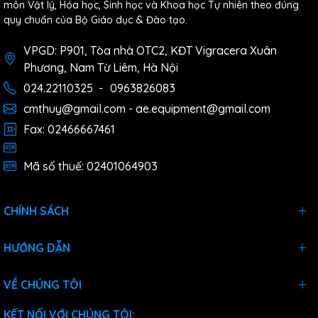
môn Vật lý, Hóa học, Sinh học và Khoa học Tự nhiên theo đúng
quy chuẩn của Bộ Giáo dục & Đào tạo.
VPGD: P901, Tòa nhà OTC2, KĐT Vigracera Xuân
Phương, Nam Từ Liêm, Hà Nội
024.22110325
-
0963826083
cmthuy@gmail.com - ae.equipment@gmail.com
Fax: 02466667461
Mã số thuế: 02401064903
CHÍNH SÁCH
HƯỚNG DẪN
VỀ CHÚNG TÔI
KẾT NỐI VỚI CHÚNG TÔI: