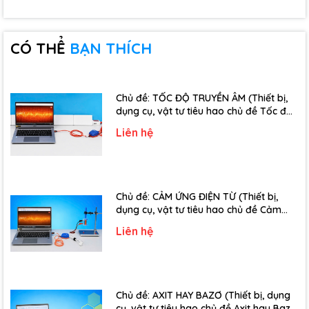
CÓ THỂ
BẠN THÍCH
Chủ đề: TỐC ĐỘ TRUYỀN ÂM (Thiết bị,
dụng cụ, vật tư tiêu hao chủ đề Tốc độ
truyền âm - Lớp 12)
Liên hệ
Chủ đề: CẢM ỨNG ĐIỆN TỪ (Thiết bị,
dụng cụ, vật tư tiêu hao chủ đề Cảm
ứng điện từ - Lớp 11)
Liên hệ
Chủ đề: AXIT HAY BAZƠ (Thiết bị, dụng
cụ, vật tư tiêu hao chủ đề Axit hay Bazơ