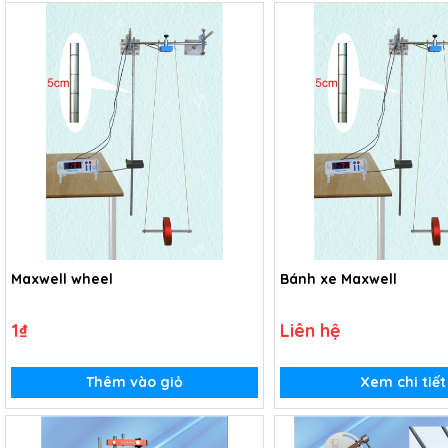
Maxwell wheel
Bánh xe Maxwell
1₫
Liên hệ
Thêm vào giỏ
Xem chi tiết