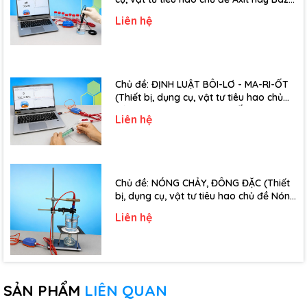
- Lớp 11)
Liên hệ
Chủ đề: ĐỊNH LUẬT BÔI-LƠ - MA-RI-ỐT
(Thiết bị, dụng cụ, vật tư tiêu hao chủ
đề Định luật Bôi-Lơ-Ma-Ri-Ốt - Lớp 10)
Liên hệ
Chủ đề: NÓNG CHẢY, ĐÔNG ĐẶC (Thiết
bị, dụng cụ, vật tư tiêu hao chủ đề Nóng
chảy, đông đặc - Lớp 10)
Liên hệ
SẢN PHẨM
LIÊN QUAN