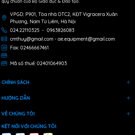
quy chuẩn của Bộ Giáo dục & Đào tạo.
VPGD: P901, Tòa nhà OTC2, KĐT Vigracera Xuân
Phương, Nam Từ Liêm, Hà Nội
024.22110325
-
0963826083
cmthuy@gmail.com - ae.equipment@gmail.com
Fax: 02466667461
Mã số thuế: 02401064903
CHÍNH SÁCH
HƯỚNG DẪN
VỀ CHÚNG TÔI
KẾT NỐI VỚI CHÚNG TÔI: