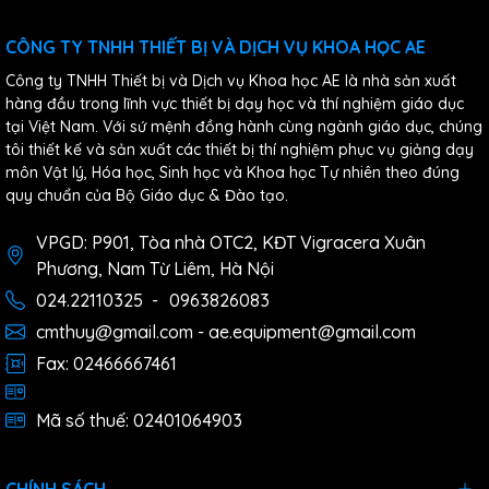
CÔNG TY TNHH THIẾT BỊ VÀ DỊCH VỤ KHOA HỌC AE
Công ty TNHH Thiết bị và Dịch vụ Khoa học AE là nhà sản xuất
hàng đầu trong lĩnh vực thiết bị dạy học và thí nghiệm giáo dục
tại Việt Nam. Với sứ mệnh đồng hành cùng ngành giáo dục, chúng
tôi thiết kế và sản xuất các thiết bị thí nghiệm phục vụ giảng dạy
môn Vật lý, Hóa học, Sinh học và Khoa học Tự nhiên theo đúng
quy chuẩn của Bộ Giáo dục & Đào tạo.
VPGD: P901, Tòa nhà OTC2, KĐT Vigracera Xuân
Phương, Nam Từ Liêm, Hà Nội
024.22110325
-
0963826083
cmthuy@gmail.com - ae.equipment@gmail.com
Fax: 02466667461
Mã số thuế: 02401064903