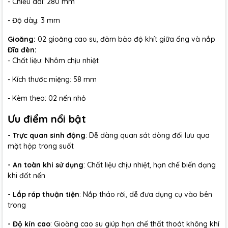
- Chiều dài: 280 mm
- Độ dày: 3 mm
Gioăng:
02 gioăng cao su, đảm bảo độ khít giữa ống và nắp
Đĩa đèn:
- Chất liệu: Nhôm chịu nhiệt
- Kích thước miệng: 58 mm
- Kèm theo: 02 nến nhỏ
Ưu điểm nổi bật
- Trực quan sinh động
: Dễ dàng quan sát dòng đối lưu qua
mặt hộp trong suốt
- An toàn khi sử dụng
: Chất liệu chịu nhiệt, hạn chế biến dạng
khi đốt nến
- Lắp ráp thuận tiện
: Nắp tháo rời, dễ đưa dụng cụ vào bên
trong
- Độ kín cao
: Gioăng cao su giúp hạn chế thất thoát không khí