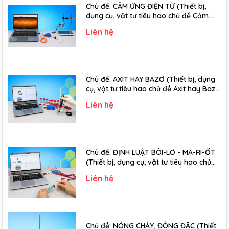
Chủ đề: CẢM ỨNG ĐIỆN TỪ (Thiết bị,
dụng cụ, vật tư tiêu hao chủ đề Cảm
ứng điện từ - Lớp 11)
Liên hệ
Chủ đề: AXIT HAY BAZƠ (Thiết bị, dụng
cụ, vật tư tiêu hao chủ đề Axit hay Bazơ
- Lớp 11)
Liên hệ
Chủ đề: ĐỊNH LUẬT BÔI-LƠ - MA-RI-ỐT
(Thiết bị, dụng cụ, vật tư tiêu hao chủ
đề Định luật Bôi-Lơ-Ma-Ri-Ốt - Lớp 10)
Liên hệ
Chủ đề: NÓNG CHẢY, ĐÔNG ĐẶC (Thiết