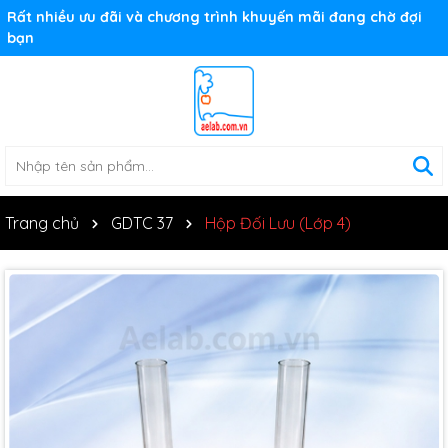
Rất nhiều ưu đãi và chương trình khuyến mãi đang chờ đợi
bạn
Trang chủ
GDTC 37
Hộp Đối Lưu (Lớp 4)