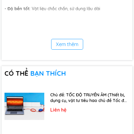
- Độ bền tốt
: Vật liệu chắc chắn, sử dụng lâu dài
Ứng dụng
- Thí nghiệm minh họa hiện tượng đối lưu không khí trong
giảng dạy
Xem thêm
- Sử dụng trong các tiết học Khoa học, Vật lý
- Phù hợp cho trường học, phòng thí nghiệm, trung tâm giáo
dục
CÓ THỂ
BẠN THÍCH
Giá trị mang lại
- Giúp học sinh hiểu rõ bản chất hiện tượng đối lưu
Chủ đề: TỐC ĐỘ TRUYỀN ÂM (Thiết bị,
- Tăng tính trực quan, sinh động trong bài giảng
dụng cụ, vật tư tiêu hao chủ đề Tốc độ
truyền âm - Lớp 12)
- Nâng cao hứng thú học tập và khả năng tiếp thu kiến thức
Liên hệ