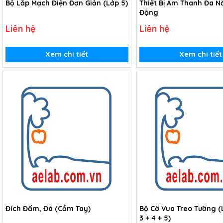
Bộ Lắp Mạch Điện Đơn Giản (Lớp 5)
Thiết Bị Âm Thanh Đa N
Động
Liên hệ
Liên hệ
Xem chi tiết
Xem chi tiết
Đích Đấm, Đá (Cầm Tay)
Bộ Cờ Vua Treo Tường (L
3 + 4 + 5)