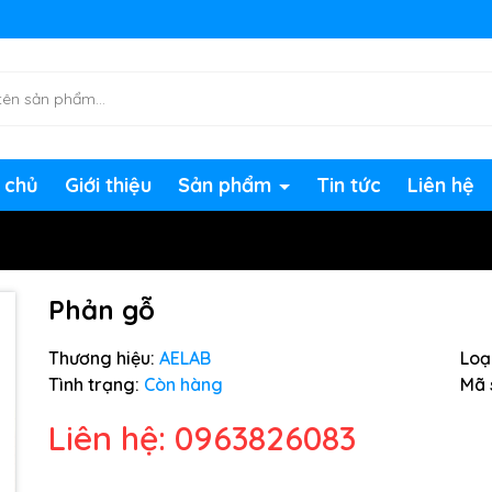
ng chờ đợi bạn
 chủ
Giới thiệu
Sản phẩm
Tin tức
Liên hệ
Phản gỗ
Thương hiệu:
AELAB
Loại
Tình trạng:
Còn hàng
Mã 
Liên hệ: 0963826083