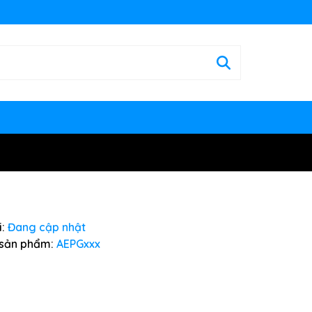
:
Đang cập nhật
sản phẩm:
AEPGxxx