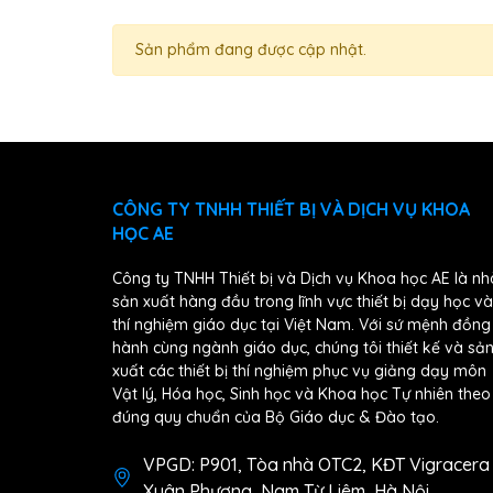
Sản phẩm đang được cập nhật.
CÔNG TY TNHH THIẾT BỊ VÀ DỊCH VỤ KHOA
HỌC AE
Công ty TNHH Thiết bị và Dịch vụ Khoa học AE là nh
sản xuất hàng đầu trong lĩnh vực thiết bị dạy học và
thí nghiệm giáo dục tại Việt Nam. Với sứ mệnh đồng
hành cùng ngành giáo dục, chúng tôi thiết kế và sả
xuất các thiết bị thí nghiệm phục vụ giảng dạy môn
Vật lý, Hóa học, Sinh học và Khoa học Tự nhiên theo
đúng quy chuẩn của Bộ Giáo dục & Đào tạo.
VPGD: P901, Tòa nhà OTC2, KĐT Vigracera
Xuân Phương, Nam Từ Liêm, Hà Nội