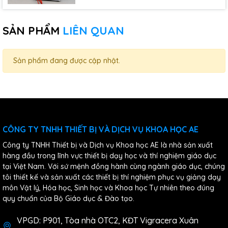
SẢN PHẨM
LIÊN QUAN
Sản phẩm đang được cập nhật.
CÔNG TY TNHH THIẾT BỊ VÀ DỊCH VỤ KHOA HỌC AE
Công ty TNHH Thiết bị và Dịch vụ Khoa học AE là nhà sản xuất
hàng đầu trong lĩnh vực thiết bị dạy học và thí nghiệm giáo dục
tại Việt Nam. Với sứ mệnh đồng hành cùng ngành giáo dục, chúng
tôi thiết kế và sản xuất các thiết bị thí nghiệm phục vụ giảng dạy
môn Vật lý, Hóa học, Sinh học và Khoa học Tự nhiên theo đúng
quy chuẩn của Bộ Giáo dục & Đào tạo.
VPGD: P901, Tòa nhà OTC2, KĐT Vigracera Xuân