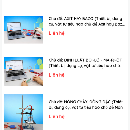
Chủ đề: AXIT HAY BAZƠ (Thiết bị, dụng
cụ, vật tư tiêu hao chủ đề Axit hay Bazơ
- Lớp 11)
Liên hệ
Chủ đề: ĐỊNH LUẬT BÔI-LƠ - MA-RI-ỐT
(Thiết bị, dụng cụ, vật tư tiêu hao chủ
đề Định luật Bôi-Lơ-Ma-Ri-Ốt - Lớp 10)
Liên hệ
Chủ đề: NÓNG CHẢY, ĐÔNG ĐẶC (Thiết
bị, dụng cụ, vật tư tiêu hao chủ đề Nóng
chảy, đông đặc - Lớp 10)
Liên hệ