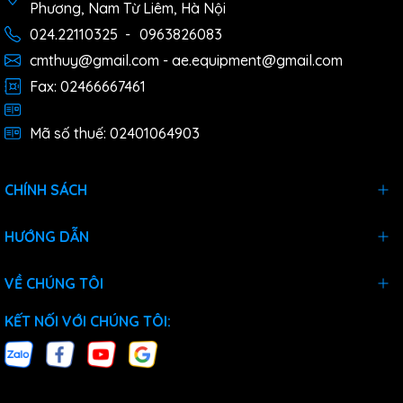
Phương, Nam Từ Liêm, Hà Nội
024.22110325
-
0963826083
cmthuy@gmail.com - ae.equipment@gmail.com
Fax: 02466667461
Mã số thuế: 02401064903
CHÍNH SÁCH
HƯỚNG DẪN
VỀ CHÚNG TÔI
KẾT NỐI VỚI CHÚNG TÔI: