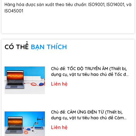
Hàng hóa được sản xuất theo tiêu chuẩn: ISO9001, ISO14001, và
ISO45001
CÓ THỂ
BẠN THÍCH
Chủ đề: TỐC ĐỘ TRUYỀN ÂM (Thiết bị,
dụng cụ, vật tư tiêu hao chủ đề Tốc độ
truyền âm - Lớp 12)
Liên hệ
Chủ đề: CẢM ỨNG ĐIỆN TỪ (Thiết bị,
dụng cụ, vật tư tiêu hao chủ đề Cảm
ứng điện từ - Lớp 11)
Liên hệ