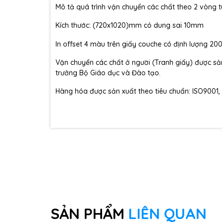
Mô tả quá trình vận chuyển các chất theo 2 vòng 
Kích thước: (720x1020)mm có dung sai 10mm
In offset 4 màu trên giấy couche có định lượng 2
Vận chuyển các chất ở người (Tranh giấy) được 
trưởng Bộ Giáo dục và Đào tạo.
Hàng hóa được sản xuất theo tiêu chuẩn: ISO9001,
SẢN PHẨM
LIÊN QUAN