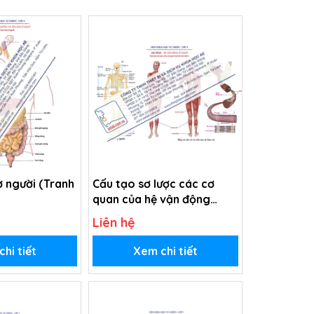
ở người (Tranh
Cấu tạo sơ lược các cơ
quan của hệ vận động
(Tranh giấy)
Liên hệ
hi tiết
Xem chi tiết