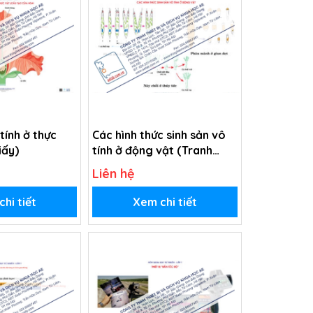
tính ở thực
Các hình thức sinh sản vô
iấy)
tính ở động vật (Tranh
giấy)
Liên hệ
hi tiết
Xem chi tiết