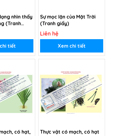
dạng nhìn thấy
Sự mọc lặn của Mặt Trời
ng (Tranh
(Tranh giấy)
Liên hệ
hi tiết
Xem chi tiết
mạch, có hạt,
Thực vật có mạch, có hạt