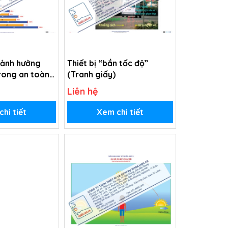
 ảnh hưởng
Thiết bị “bắn tốc độ”
rong an toàn
(Tranh giấy)
Tranh giấy)
Liên hệ
hi tiết
Xem chi tiết