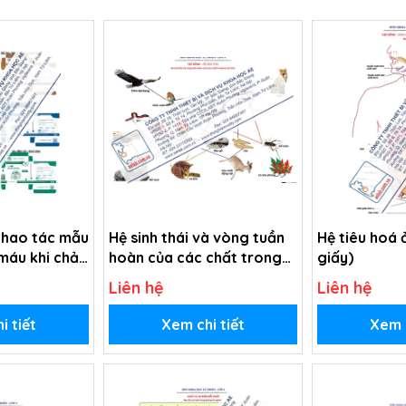
thao tác mẫu
Hệ sinh thái và vòng tuần
Hệ tiêu hoá 
máu khi chảy
hoàn của các chất trong
giấy)
eo)
hệ sinh thái (Tranh giấy)
Liên hệ
Liên hệ
i tiết
Xem chi tiết
Xem c