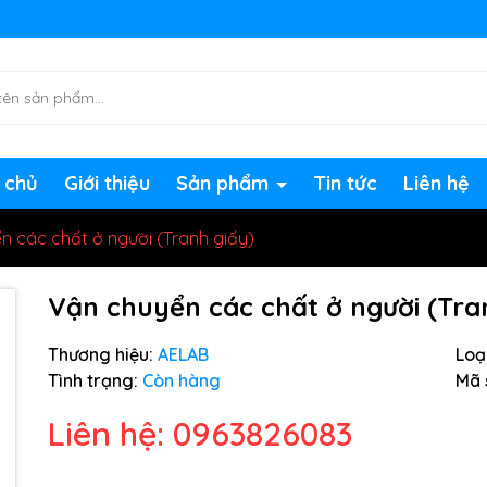
ng chờ đợi bạn
 chủ
Giới thiệu
Sản phẩm
Tin tức
Liên hệ
n các chất ở người (Tranh giấy)
Vận chuyển các chất ở người (Tra
Thương hiệu:
AELAB
Loại
Tình trạng:
Còn hàng
Mã 
Liên hệ: 0963826083