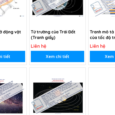
 ở động vật
Từ trường của Trái Đất
Tranh mô tả
(Tranh giấy)
của tốc độ t
giao thông (
Liên hệ
Liên hệ
i tiết
Xem chi tiết
Xem c