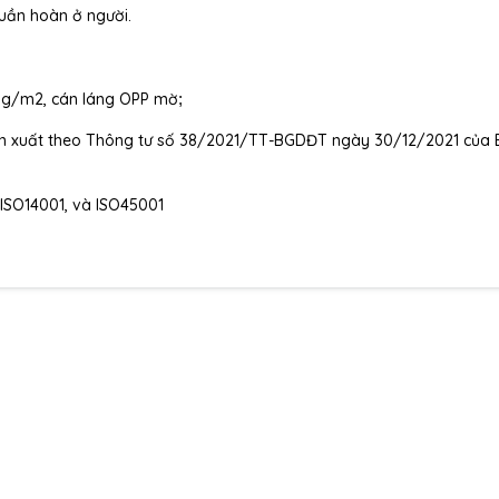
tuần hoàn ở người.
00g/m2, cán láng OPP mờ
;
sản xuất theo Thông tư số 38/2021/TT-BGDĐT ngày 30/12/2021 của 
 ISO14001, và ISO45001