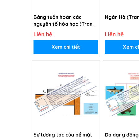
Bảng tuần hoàn các
Ngân Hà (Tran
nguyên tố hóa học (Tranh
giấy)
Liên hệ
Liên hệ
Xem chi tiết
Xem ch
Sự tương tác của bề mặt
Đa dạng động