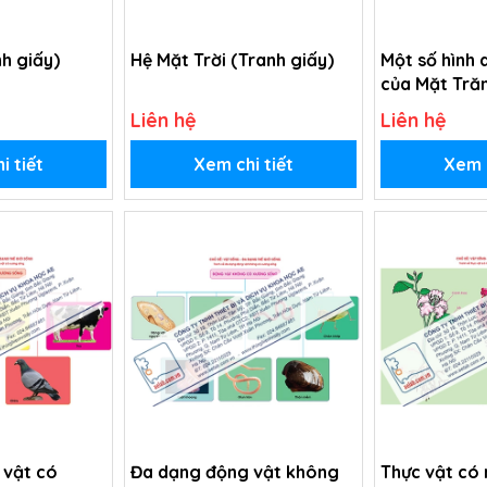
h giấy)
Hệ Mặt Trời (Tranh giấy)
Một số hình 
của Mặt Tră
giấy)
Liên hệ
Liên hệ
i tiết
Xem chi tiết
Xem c
 vật có
Đa dạng động vật không
Thực vật có 