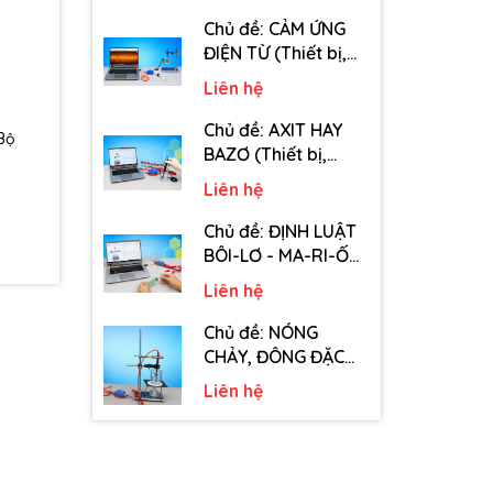
tiêu hao chủ đề Tốc
độ truyền âm - Lớp
Chủ đề: CẢM ỨNG
12)
ĐIỆN TỪ (Thiết bị,
dụng cụ, vật tư tiêu
Liên hệ
hao chủ đề Cảm
ứng điện từ - Lớp 11)
Chủ đề: AXIT HAY
Bộ
BAZƠ (Thiết bị,
dụng cụ, vật tư tiêu
Liên hệ
hao chủ đề Axit hay
Bazơ - Lớp 11)
Chủ đề: ĐỊNH LUẬT
BÔI-LƠ - MA-RI-ỐT
(Thiết bị, dụng cụ,
Liên hệ
vật tư tiêu hao chủ
đề Định luật Bôi-Lơ-
Chủ đề: NÓNG
Ma-Ri-Ốt - Lớp 10)
CHẢY, ĐÔNG ĐẶC
(Thiết bị, dụng cụ,
Liên hệ
vật tư tiêu hao chủ
đề Nóng chảy,
đông đặc - Lớp 10)