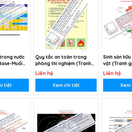
 trong nước
Quy tắc an toàn trong
Sinh sản hữu 
Base-Muối
phòng thí nghiệm (Tranh
vật (Tranh g
giấy)
Liên hệ
Liên hệ
i tiết
Xem chi tiết
Xem c