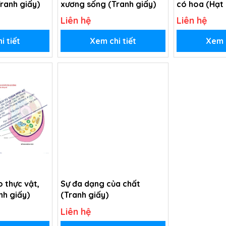
ranh giấy)
xương sống (Tranh giấy)
có hoa (Hạt 
giấy)
Liên hệ
Liên hệ
i tiết
Xem chi tiết
Xem c
 thực vật,
Sự đa dạng của chất
nh giấy)
(Tranh giấy)
Liên hệ