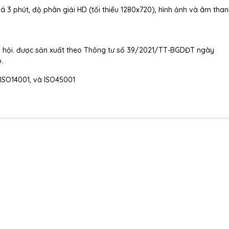
á 3 phút, độ phân giải HD (tối thiểu 1280x720), hình ảnh và âm than
xã hội. được sản xuất theo Thông tư số 39/2021/TT-BGDĐT ngày
.
 ISO14001, và ISO45001