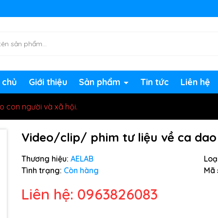
ng chờ đợi bạn
 chủ
Giới thiệu
Sản phẩm
Tin tức
Liên hệ
o con người và xã hội.
Video/clip/ phim tư liệu về ca dao
Thương hiệu:
AELAB
Loại
Tình trạng:
Còn hàng
Mã 
Liên hệ: 0963826083