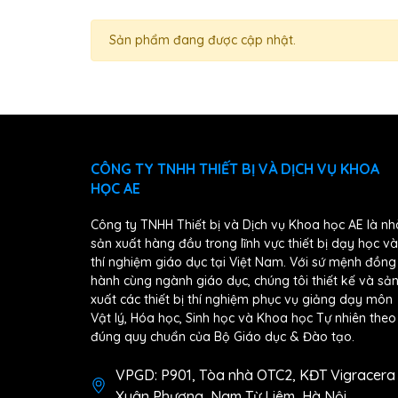
Sản phẩm đang được cập nhật.
CÔNG TY TNHH THIẾT BỊ VÀ DỊCH VỤ KHOA
HỌC AE
Công ty TNHH Thiết bị và Dịch vụ Khoa học AE là nh
sản xuất hàng đầu trong lĩnh vực thiết bị dạy học và
thí nghiệm giáo dục tại Việt Nam. Với sứ mệnh đồng
hành cùng ngành giáo dục, chúng tôi thiết kế và sả
xuất các thiết bị thí nghiệm phục vụ giảng dạy môn
Vật lý, Hóa học, Sinh học và Khoa học Tự nhiên theo
đúng quy chuẩn của Bộ Giáo dục & Đào tạo.
VPGD: P901, Tòa nhà OTC2, KĐT Vigracera
Xuân Phương, Nam Từ Liêm, Hà Nội