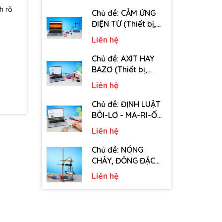
tiêu hao chủ đề Tốc
h rõ
độ truyền âm - Lớp
Chủ đề: CẢM ỨNG
12)
ĐIỆN TỪ (Thiết bị,
dụng cụ, vật tư tiêu
Liên hệ
hao chủ đề Cảm
ứng điện từ - Lớp 11)
Chủ đề: AXIT HAY
BAZƠ (Thiết bị,
dụng cụ, vật tư tiêu
Liên hệ
hao chủ đề Axit hay
Bazơ - Lớp 11)
Chủ đề: ĐỊNH LUẬT
BÔI-LƠ - MA-RI-ỐT
(Thiết bị, dụng cụ,
Liên hệ
vật tư tiêu hao chủ
đề Định luật Bôi-Lơ-
Chủ đề: NÓNG
Ma-Ri-Ốt - Lớp 10)
CHẢY, ĐÔNG ĐẶC
(Thiết bị, dụng cụ,
Liên hệ
vật tư tiêu hao chủ
đề Nóng chảy,
đông đặc - Lớp 10)