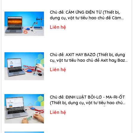
Chủ đề: CẢM ỨNG ĐIỆN TỪ (Thiết bị,
dụng cụ, vật tư tiêu hao chủ đề Cảm
ứng điện từ - Lớp 11)
Liên hệ
Chủ đề: AXIT HAY BAZƠ (Thiết bị, dụng
cụ, vật tư tiêu hao chủ đề Axit hay Bazơ
- Lớp 11)
Liên hệ
Chủ đề: ĐỊNH LUẬT BÔI-LƠ - MA-RI-ỐT
(Thiết bị, dụng cụ, vật tư tiêu hao chủ
đề Định luật Bôi-Lơ-Ma-Ri-Ốt - Lớp 10)
Liên hệ