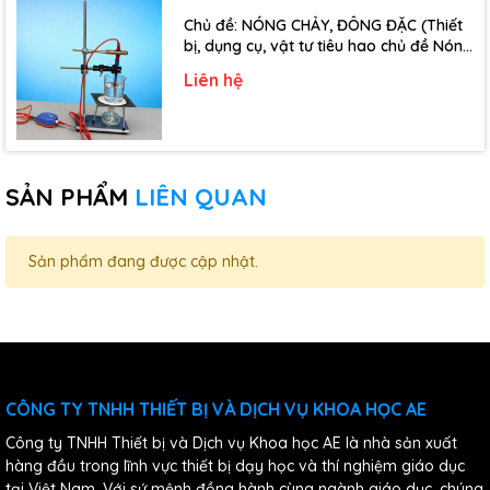
Chủ đề: NÓNG CHẢY, ĐÔNG ĐẶC (Thiết
bị, dụng cụ, vật tư tiêu hao chủ đề Nóng
chảy, đông đặc - Lớp 10)
Liên hệ
SẢN PHẨM
LIÊN QUAN
Sản phẩm đang được cập nhật.
CÔNG TY TNHH THIẾT BỊ VÀ DỊCH VỤ KHOA HỌC AE
Công ty TNHH Thiết bị và Dịch vụ Khoa học AE là nhà sản xuất
hàng đầu trong lĩnh vực thiết bị dạy học và thí nghiệm giáo dục
tại Việt Nam. Với sứ mệnh đồng hành cùng ngành giáo dục, chúng