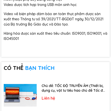
Video được tích hợp trong USB môn sinh học
Video về biện pháp đảm bảo an toàn thực phẩm được sản
xuất theo Thông tư số 39/2021/TT-BGDĐT ngày 30/12/2021
của Bộ trưởng Bộ Giáo dục và Đào tạo.
Hàng hóa được sản xuất theo tiêu chuẩn: ISO9001, ISO14001, và
ISO45001
CÓ THỂ
BẠN THÍCH
Chủ đề: TỐC ĐỘ TRUYỀN ÂM (Thiết bị,
dụng cụ, vật tư tiêu hao chủ đề Tốc độ
truyền âm - Lớp 12)
Liên hệ