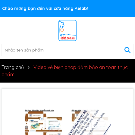
Rất nhiều ưu đãi và chương trình khuyến mãi đang chờ đợi
Chào mừng bạn đến với cửa hàng Aelab!
bạn
Trang chủ
Video về biện pháp đảm bảo an toàn thực
phẩm