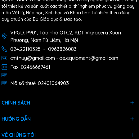
tôi thiết kế và sản xuất các thiết bị thí nghiệm phục vụ giảng dạy
môn Vật lý, Hóa học, Sinh học và Khoa học Tự nhiên theo đúng
quy chuẩn của Bộ Giáo dục & Đào tạo.
VPGD: P901, Tòa nhà OTC2, KĐT Vigracera Xuân
Phương, Nam Từ Liêm, Hà Nội
024.22110325
-
0963826083
cmthuy@gmail.com - ae.equipment@gmail.com
Fax: 02466667461
Mã số thuế: 02401064903
CHÍNH SÁCH
HƯỚNG DẪN
VỀ CHÚNG TÔI