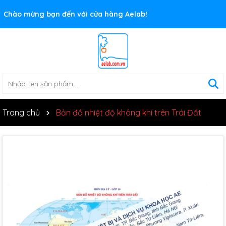
Rất nhiều ưu đãi và chương trình khuyến mãi đang chờ đợi
Chào mừng bạn đến với cửa hàng Aelab!
bạn
Trang chủ
Bản đồ nhiệt độ không khí trên Trái Đất