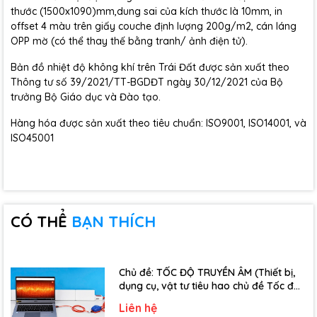
thước (1500x1090)mm,dung sai của kích thước là 10mm, in
offset 4 màu trên giấy couche định lượng 200g/m2, cán láng
OPP mờ (có thể thay thế bằng tranh/ ảnh điện tử).
Bản đồ nhiệt độ không khí trên Trái Đất được sản xuất theo
Thông tư số 39/2021/TT-BGDĐT ngày 30/12/2021 của Bộ
trưởng Bộ Giáo dục và Đào tạo.
Hàng hóa được sản xuất theo tiêu chuẩn: ISO9001, ISO14001, và
ISO45001
CÓ THỂ
BẠN THÍCH
Chủ đề: TỐC ĐỘ TRUYỀN ÂM (Thiết bị,
dụng cụ, vật tư tiêu hao chủ đề Tốc độ
truyền âm - Lớp 12)
Liên hệ