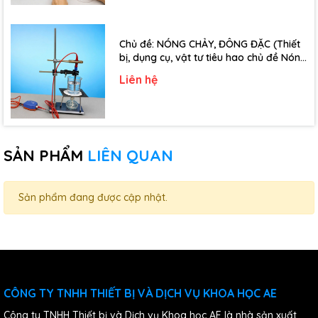
Chủ đề: NÓNG CHẢY, ĐÔNG ĐẶC (Thiết
bị, dụng cụ, vật tư tiêu hao chủ đề Nóng
chảy, đông đặc - Lớp 10)
Liên hệ
SẢN PHẨM
LIÊN QUAN
Sản phẩm đang được cập nhật.
CÔNG TY TNHH THIẾT BỊ VÀ DỊCH VỤ KHOA HỌC AE
Công ty TNHH Thiết bị và Dịch vụ Khoa học AE là nhà sản xuất