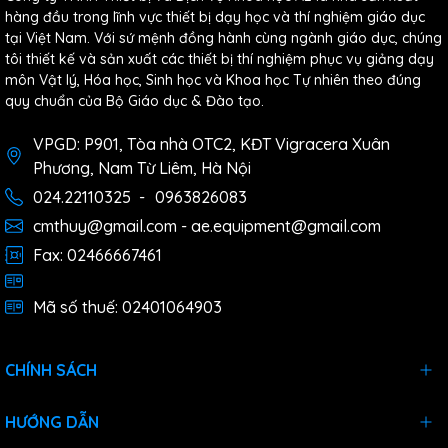
hàng đầu trong lĩnh vực thiết bị dạy học và thí nghiệm giáo dục
tại Việt Nam. Với sứ mệnh đồng hành cùng ngành giáo dục, chúng
tôi thiết kế và sản xuất các thiết bị thí nghiệm phục vụ giảng dạy
môn Vật lý, Hóa học, Sinh học và Khoa học Tự nhiên theo đúng
quy chuẩn của Bộ Giáo dục & Đào tạo.
VPGD: P901, Tòa nhà OTC2, KĐT Vigracera Xuân
Phương, Nam Từ Liêm, Hà Nội
024.22110325
-
0963826083
cmthuy@gmail.com - ae.equipment@gmail.com
Fax: 02466667461
Mã số thuế: 02401064903
CHÍNH SÁCH
HƯỚNG DẪN