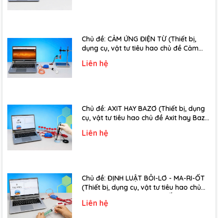
Chủ đề: CẢM ỨNG ĐIỆN TỪ (Thiết bị,
dụng cụ, vật tư tiêu hao chủ đề Cảm
ứng điện từ - Lớp 11)
Liên hệ
Chủ đề: AXIT HAY BAZƠ (Thiết bị, dụng
cụ, vật tư tiêu hao chủ đề Axit hay Bazơ
- Lớp 11)
Liên hệ
Chủ đề: ĐỊNH LUẬT BÔI-LƠ - MA-RI-ỐT
(Thiết bị, dụng cụ, vật tư tiêu hao chủ
đề Định luật Bôi-Lơ-Ma-Ri-Ốt - Lớp 10)
Liên hệ