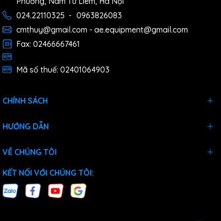
Phương, Nam Từ Liêm, Hà Nội
024.22110325
-
0963826083
cmthuy@gmail.com - ae.equipment@gmail.com
Fax: 02466667461
Mã số thuế: 02401064903
CHÍNH SÁCH
HƯỚNG DẪN
VỀ CHÚNG TÔI
KẾT NỐI VỚI CHÚNG TÔI: