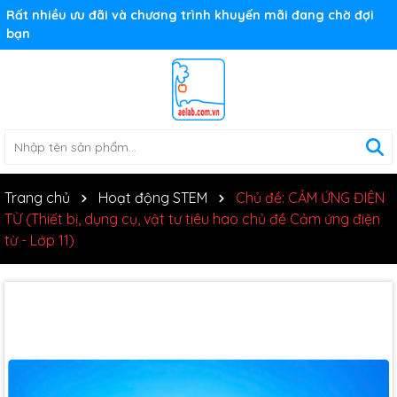
Rất nhiều ưu đãi và chương trình khuyến mãi đang chờ đợi
bạn
Trang chủ
Hoạt động STEM
Chủ đề: CẢM ỨNG ĐIỆN
TỪ (Thiết bị, dụng cụ, vật tư tiêu hao chủ đề Cảm ứng điện
từ - Lớp 11)