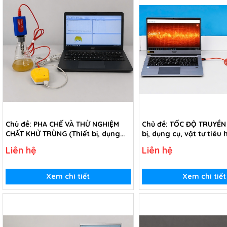
Chủ đề: PHA CHẾ VÀ THỬ NGHIỆM
Chủ đề: TỐC ĐỘ TRUYỀN 
CHẤT KHỬ TRÙNG (Thiết bị, dụng
bị, dụng cụ, vật tư tiêu
cụ, vật tư tiêu hao chủ đề Pha chế
Tốc độ truyền âm - Lớp 
Liên hệ
Liên hệ
và thử nghiệm chất khử trùng -
lớp 9)
Xem chi tiết
Xem chi tiết