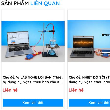
SẢN PHẨM
LIÊN QUAN
Chủ đề: WILAB NGHE LỜI BẠN (Thiết
Chủ đề: NHIỆT ĐỘ SÔI (Th
bị, dụng cụ, vật tư tiêu hao chủ đề
dụng cụ, vật tư tiêu ha
Wilab nghe lời bạn - Lớp 10)
Nhiệt độ sôi - Lớp 10)
Liên hệ
Liên hệ
Xem chi tiết
Xem chi tiết