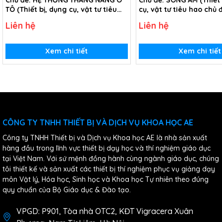
Chủ đề: HỆ THỐNG THANG NÂNG Ô
Chủ đề: SÓNG ÂM (Thiết 
TÔ (Thiết bị, dụng cụ, vật tư tiêu
cụ, vật tư tiêu hao chủ
hao chủ đề Hệ thống thang nâng
- Lớp 12)
Liên hệ
Liên hệ
ô tô - Lớp 12)
Xem chi tiết
Xem chi tiết
CÔNG TY TNHH THIẾT BỊ VÀ DỊCH VỤ KHOA HỌC AE
Công ty TNHH Thiết bị và Dịch vụ Khoa học AE là nhà sản xuất
hàng đầu trong lĩnh vực thiết bị dạy học và thí nghiệm giáo dục
tại Việt Nam. Với sứ mệnh đồng hành cùng ngành giáo dục, chúng
tôi thiết kế và sản xuất các thiết bị thí nghiệm phục vụ giảng dạy
môn Vật lý, Hóa học, Sinh học và Khoa học Tự nhiên theo đúng
quy chuẩn của Bộ Giáo dục & Đào tạo.
VPGD: P901, Tòa nhà OTC2, KĐT Vigracera Xuân