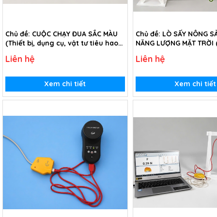
Chủ đề: CUỘC CHẠY ĐUA SẮC MÀU
Chủ đề: LÒ SẤY NÔNG 
(Thiết bị, dụng cụ, vật tư tiêu hao
NĂNG LƯỢNG MẶT TRỜI (T
trong chủ đề Cuộc chạy đua sắc
dụng cụ, vật tư tiêu ha
Liên hệ
Liên hệ
màu - lớp 7)
đề Lò sấy nông sản dù
lượng mặt trời - lớp 7)
Xem chi tiết
Xem chi tiết