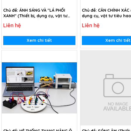
Chủ đề: ÁNH SÁNG VÀ "LÁ PHỔI
Chủ đề: CÂN CHÍNH XÁC (
XANH" (Thiết bị, dụng cụ, vật tư
dụng cụ, vật tư tiêu ha
tiêu hao chủ đề Ánh sáng và "Lá
Cân chính xác - Lớp 6)
Liên hệ
Liên hệ
phổi xanh" - lớp 6)
Xem chi tiết
Xem chi tiết