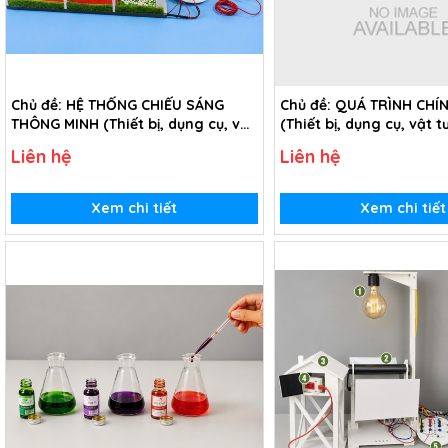
Chủ đề: HỆ THỐNG CHIẾU SÁNG
Chủ đề: QUÁ TRÌNH CHÍ
THÔNG MINH (Thiết bị, dụng cụ, vật
(Thiết bị, dụng cụ, vật t
tư tiêu hao chủ đề Hệ thống chiếu
chủ đề Quá trình chín s
Liên hệ
Liên hệ
sáng thông minh - lớp 8)
lớp 8)
Xem chi tiết
Xem chi tiết