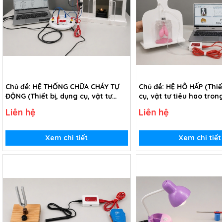
Chủ đề: HỆ THỐNG CHỮA CHÁY TỰ
Chủ đề: HỆ HÔ HẤP (Thiế
ĐỘNG (Thiết bị, dụng cụ, vật tư
cụ, vật tư tiêu hao tron
tiêu hao trong chủ đề Hệ thống
hô hấp - lớp 3)
Liên hệ
Liên hệ
chữa cháy tự động - lớp 3)
Xem chi tiết
Xem chi tiết