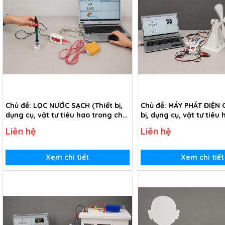
Chủ đề: LỌC NƯỚC SẠCH (Thiết bị,
Chủ đề: MÁY PHÁT ĐIỆN G
dụng cụ, vật tư tiêu hao trong chủ
bị, dụng cụ, vật tư tiêu
đề Lọc nước sạch - lớp 5)
chủ đề Máy phát điện gió
Liên hệ
Liên hệ
Xem chi tiết
Xem chi tiết