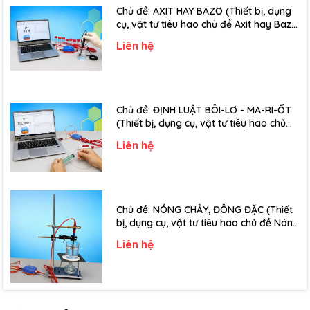
Chủ đề: AXIT HAY BAZƠ (Thiết bị, dụng
cụ, vật tư tiêu hao chủ đề Axit hay Bazơ
- Lớp 11)
Liên hệ
Chủ đề: ĐỊNH LUẬT BÔI-LƠ - MA-RI-ỐT
(Thiết bị, dụng cụ, vật tư tiêu hao chủ
đề Định luật Bôi-Lơ-Ma-Ri-Ốt - Lớp 10)
Liên hệ
Chủ đề: NÓNG CHẢY, ĐÔNG ĐẶC (Thiết
bị, dụng cụ, vật tư tiêu hao chủ đề Nóng
chảy, đông đặc - Lớp 10)
Liên hệ