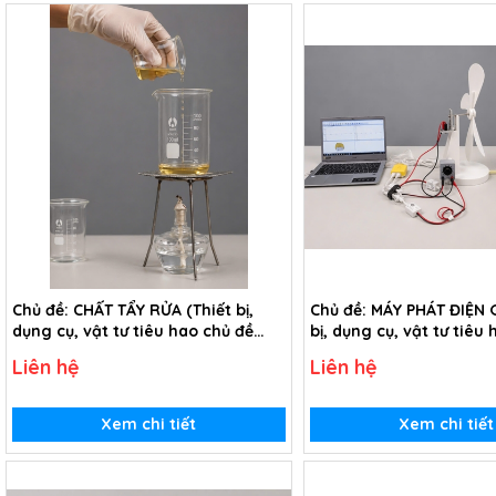
Chủ đề: CHẤT TẨY RỬA (Thiết bị,
Chủ đề: MÁY PHÁT ĐIỆN G
dụng cụ, vật tư tiêu hao chủ đề
bị, dụng cụ, vật tư tiêu
Chất tẩy rửa - lớp 9)
Máy phát điện gió - lớp 
Liên hệ
Liên hệ
Xem chi tiết
Xem chi tiết