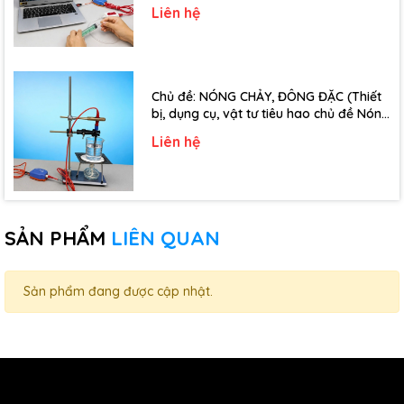
đề Định luật Bôi-Lơ-Ma-Ri-Ốt - Lớp 10)
Liên hệ
Chủ đề: NÓNG CHẢY, ĐÔNG ĐẶC (Thiết
bị, dụng cụ, vật tư tiêu hao chủ đề Nóng
chảy, đông đặc - Lớp 10)
Liên hệ
SẢN PHẨM
LIÊN QUAN
Sản phẩm đang được cập nhật.