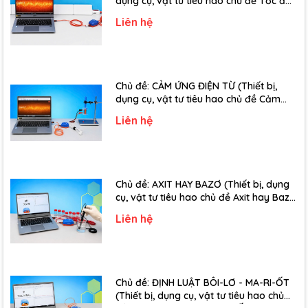
dụng cụ, vật tư tiêu hao chủ đề Tốc độ
truyền âm - Lớp 12)
Liên hệ
Chủ đề: CẢM ỨNG ĐIỆN TỪ (Thiết bị,
dụng cụ, vật tư tiêu hao chủ đề Cảm
ứng điện từ - Lớp 11)
Liên hệ
Chủ đề: AXIT HAY BAZƠ (Thiết bị, dụng
cụ, vật tư tiêu hao chủ đề Axit hay Bazơ
- Lớp 11)
Liên hệ
Chủ đề: ĐỊNH LUẬT BÔI-LƠ - MA-RI-ỐT
(Thiết bị, dụng cụ, vật tư tiêu hao chủ