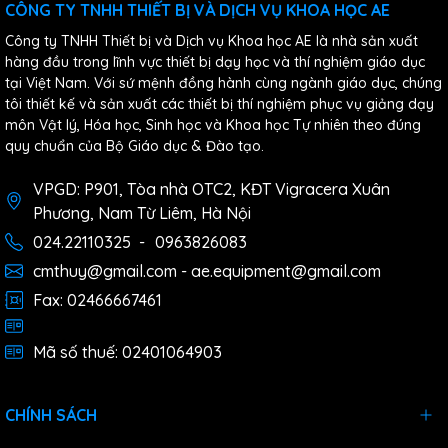
CÔNG TY TNHH THIẾT BỊ VÀ DỊCH VỤ KHOA HỌC AE
Công ty TNHH Thiết bị và Dịch vụ Khoa học AE là nhà sản xuất
hàng đầu trong lĩnh vực thiết bị dạy học và thí nghiệm giáo dục
tại Việt Nam. Với sứ mệnh đồng hành cùng ngành giáo dục, chúng
tôi thiết kế và sản xuất các thiết bị thí nghiệm phục vụ giảng dạy
môn Vật lý, Hóa học, Sinh học và Khoa học Tự nhiên theo đúng
quy chuẩn của Bộ Giáo dục & Đào tạo.
VPGD: P901, Tòa nhà OTC2, KĐT Vigracera Xuân
Phương, Nam Từ Liêm, Hà Nội
024.22110325
-
0963826083
cmthuy@gmail.com - ae.equipment@gmail.com
Fax: 02466667461
Mã số thuế: 02401064903
CHÍNH SÁCH