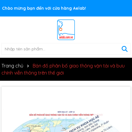
Rất nhiều ưu đãi và chương trình khuyến mãi đang chờ đợi
Chào mừng bạn đến với cửa hàng Aelab!
bạn
Trang chủ
Bản đồ phân bố giao thông vận tải và bưu
chính viễn thông trên thế giới