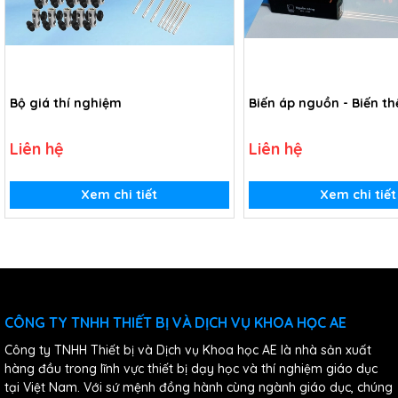
Bộ giá thí nghiệm
Biến áp nguồn - Biến t
Liên hệ
Liên hệ
Xem chi tiết
Xem chi tiết
CÔNG TY TNHH THIẾT BỊ VÀ DỊCH VỤ KHOA HỌC AE
Công ty TNHH Thiết bị và Dịch vụ Khoa học AE là nhà sản xuất
hàng đầu trong lĩnh vực thiết bị dạy học và thí nghiệm giáo dục
tại Việt Nam. Với sứ mệnh đồng hành cùng ngành giáo dục, chúng