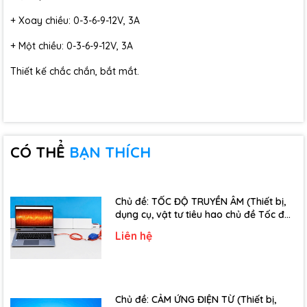
+ Xoay chiều: 0-3-6-9-12V, 3A
+ Một chiều: 0-3-6-9-12V, 3A
Thiết kế chắc chắn, bắt mắt.
CÓ THỂ
BẠN THÍCH
Chủ đề: TỐC ĐỘ TRUYỀN ÂM (Thiết bị,
dụng cụ, vật tư tiêu hao chủ đề Tốc độ
truyền âm - Lớp 12)
Liên hệ
Chủ đề: CẢM ỨNG ĐIỆN TỪ (Thiết bị,