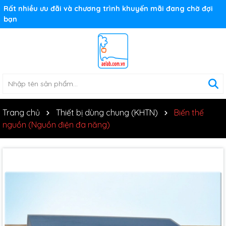
Rất nhiều ưu đãi và chương trình khuyến mãi đang chờ đợi
bạn
Trang chủ
Thiết bị dùng chung (KHTN)
Biến thế
nguồn (Nguồn điện đa năng)