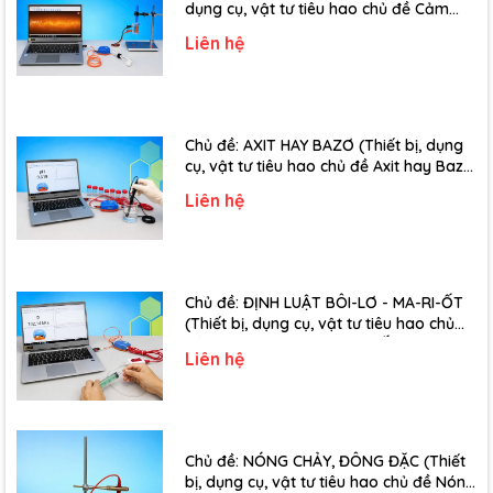
dụng cụ, vật tư tiêu hao chủ đề Cảm
ứng điện từ - Lớp 11)
Liên hệ
Chủ đề: AXIT HAY BAZƠ (Thiết bị, dụng
cụ, vật tư tiêu hao chủ đề Axit hay Bazơ
- Lớp 11)
Liên hệ
Chủ đề: ĐỊNH LUẬT BÔI-LƠ - MA-RI-ỐT
(Thiết bị, dụng cụ, vật tư tiêu hao chủ
đề Định luật Bôi-Lơ-Ma-Ri-Ốt - Lớp 10)
Liên hệ
Chủ đề: NÓNG CHẢY, ĐÔNG ĐẶC (Thiết
bị, dụng cụ, vật tư tiêu hao chủ đề Nóng