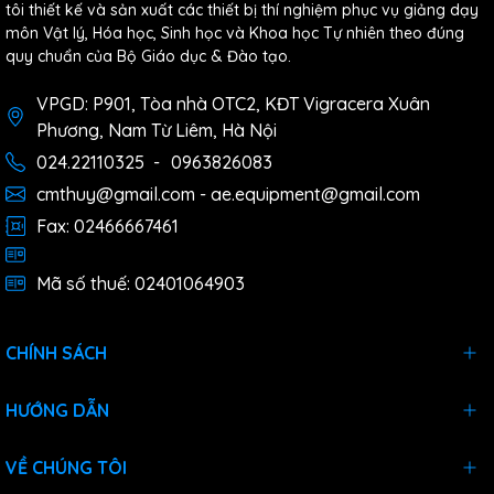
tôi thiết kế và sản xuất các thiết bị thí nghiệm phục vụ giảng dạy
môn Vật lý, Hóa học, Sinh học và Khoa học Tự nhiên theo đúng
quy chuẩn của Bộ Giáo dục & Đào tạo.
VPGD: P901, Tòa nhà OTC2, KĐT Vigracera Xuân
Phương, Nam Từ Liêm, Hà Nội
024.22110325
-
0963826083
cmthuy@gmail.com - ae.equipment@gmail.com
Fax: 02466667461
Mã số thuế: 02401064903
CHÍNH SÁCH
HƯỚNG DẪN
VỀ CHÚNG TÔI