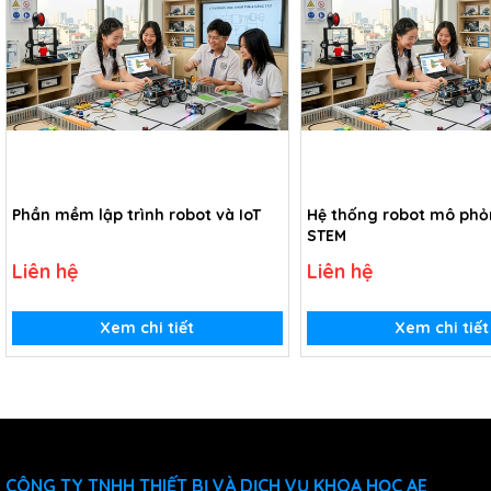
Phần mềm lập trình robot và IoT
Hệ thống robot mô phỏ
STEM
Liên hệ
Liên hệ
Xem chi tiết
Xem chi tiết
CÔNG TY TNHH THIẾT BỊ VÀ DỊCH VỤ KHOA HỌC AE