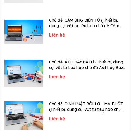
- Module điều khiển động cơ
Chủ đề: CẢM ỨNG ĐIỆN TỪ (Thiết bị,
- Module điều khiển 2 cổng USB
dụng cụ, vật tư tiêu hao chủ đề Cảm
- Động cơ Servo
ứng điện từ - Lớp 11)
Liên hệ
- Động cơ DC giảm tốc
- Động cơ quạt mini
Chủ đề: AXIT HAY BAZƠ (Thiết bị, dụng
- Máy bơm mini
cụ, vật tư tiêu hao chủ đề Axit hay Bazơ
- Lớp 11)
- Màn hình LCD 1602 hiển thị dữ liệu
Liên hệ
- Đèn LED RGB đa màu và còi báo
Người học có thể triển khai nhiều dự án như:
Chủ đề: ĐỊNH LUẬT BÔI-LƠ - MA-RI-ỐT
- Hệ thống cảnh báo khí gas
(Thiết bị, dụng cụ, vật tư tiêu hao chủ
đề Định luật Bôi-Lơ-Ma-Ri-Ốt - Lớp 10)
- Mô hình tưới cây tự động
Liên hệ
- Hệ thống điều khiển động cơ