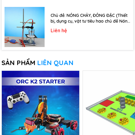
- Cửa thông minh RFID
Chủ đề: NÓNG CHẢY, ĐÔNG ĐẶC (Thiết
- Thiết bị cảnh báo chuyển động
bị, dụng cụ, vật tư tiêu hao chủ đề Nóng
chảy, đông đặc - Lớp 10)
Liên hệ
- Mô hình nhà thông minh cơ bản
Thông số kỹ thuật
Bộ sản phẩm bao gồm:
SẢN PHẨM
LIÊN QUAN
- 01 mạch lập trình Yolo UNO
- 01 đèn 4 LED RGB đa màu
- 01 màn hình LCD 1602
- 01 module điều khiển động cơ
- 01 module nút nhấn đôi
- 01 cảm biến nhiệt độ độ ẩm DHT20
- 01 cảm biến ánh sáng