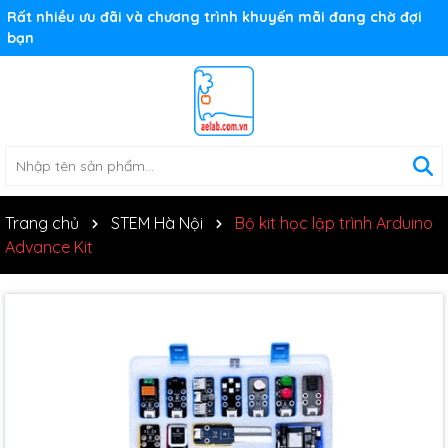
Rất nhiều ưu đãi và chương trình khuyến mãi đang chờ đợi
bạn
Trang chủ
STEM Hà Nội
Bộ kit học lập trình Arduino
Advance Kit