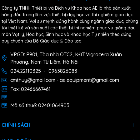
Công ty TNHH Thiết bị và Dịch vụ Khoa học AE là nhà sản xuất
hàng đầu trong lĩnh vực thiết bị dạy học và thí nghiệm giáo dục
tại Việt Nam. Với sứ mệnh đồng hành cùng ngành giáo dục, chúng
tôi thiết kế và sản xuất các thiết bị thí nghiệm phục vụ giảng dạy
môn Vật lý, Hóa học, Sinh học và Khoa học Tự nhiên theo đúng
quy chuẩn của Bộ Giáo dục & Đào tạo.
VPGD: P901, Tòa nhà OTC2, KĐT Vigracera Xuân
Phương, Nam Từ Liêm, Hà Nội
024.22110325
-
0963826083
cmthuy@gmail.com - ae.equipment@gmail.com
Fax: 02466667461
Mã số thuế: 02401064903
CHÍNH SÁCH