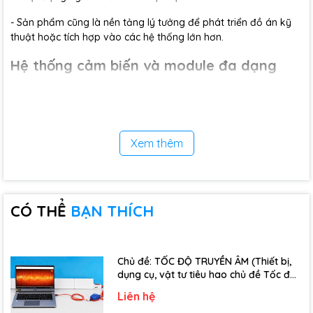
- Sản phẩm cũng là nền tảng lý tưởng để phát triển đồ án kỹ
thuật hoặc tích hợp vào các hệ thống lớn hơn.
Hệ thống cảm biến và module đa dạng
Bộ kit được trang bị nhiều cảm biến và thiết bị thông dụng, hỗ
trợ xây dựng đa dạng mô hình thực hành và dự án thực tế:
- Cảm biến nhiệt độ và độ ẩm DHT20
Xem thêm
- Cảm biến ánh sáng
- Cảm biến khí gas MQ2
- Cảm biến chuyển động PIR
CÓ THỂ
BẠN THÍCH
- Cảm biến độ ẩm đất
- Cảm biến siêu âm đo khoảng cách
Chủ đề: TỐC ĐỘ TRUYỀN ÂM (Thiết bị,
dụng cụ, vật tư tiêu hao chủ đề Tốc độ
- Module RFID I2C
truyền âm - Lớp 12)
Liên hệ
- Relay điều khiển thiết bị điện