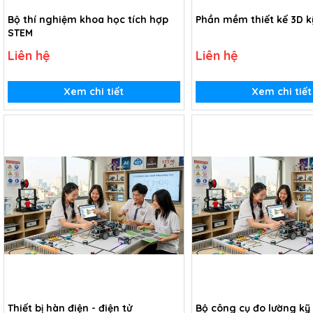
- 02 động cơ DC giảm tốc
Bộ thí nghiệm khoa học tích hợp
Phần mềm thiết kế 3D k
STEM
- 01 module RFID I2C
Liên hệ
Liên hệ
- 01 cáp USB Type-C
- 01 Breadboard
Xem chi tiết
Xem chi tiết
- Bộ linh kiện điện tử đi kèm
Thiết bị hàn điện - điện tử
Bộ công cụ đo lường kỹ