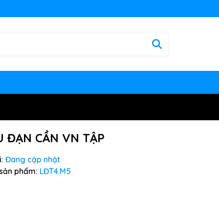
ỰU ĐẠN CẦN VN TẬP
:
Đang cập nhật
sản phẩm:
LĐT4.M5