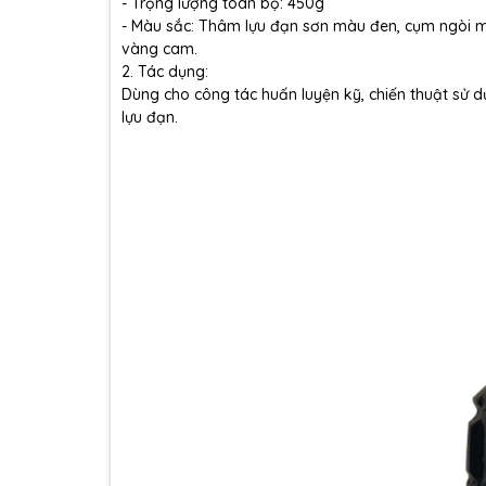
- Trọng lượng toàn bộ: 450g
- Màu sắc: Thâm lựu đạn sơn màu đen, cụm ngòi 
vàng cam.
2. Tác dụng:
Dùng cho công tác huấn luyện kỹ, chiến thuật sử 
lựu đạn.