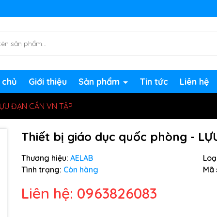
ng chờ đợi bạn
 chủ
Giới thiệu
Sản phẩm
Tin tức
Liên hệ
 LỰU ĐẠN CẦN VN TẬP
Thiết bị giáo dục quốc phòng - L
Thương hiệu:
AELAB
Loại
Tình trạng:
Còn hàng
Mã 
Liên hệ: 0963826083