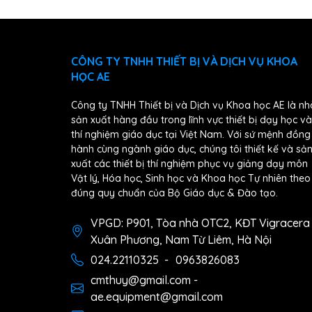
CÔNG TY TNHH THIẾT BỊ VÀ DỊCH VỤ KHOA
HỌC AE
Công ty TNHH Thiết bị và Dịch vụ Khoa học AE là nh
sản xuất hàng đầu trong lĩnh vực thiết bị dạy học và
thí nghiệm giáo dục tại Việt Nam. Với sứ mệnh đồng
hành cùng ngành giáo dục, chúng tôi thiết kế và sả
xuất các thiết bị thí nghiệm phục vụ giảng dạy môn
Vật lý, Hóa học, Sinh học và Khoa học Tự nhiên theo
đúng quy chuẩn của Bộ Giáo dục & Đào tạo.
VPGD: P901, Tòa nhà OTC2, KĐT Vigracera
Xuân Phương, Nam Từ Liêm, Hà Nội
024.22110325
-
0963826083
cmthuy@gmail.com -
ae.equipment@gmail.com