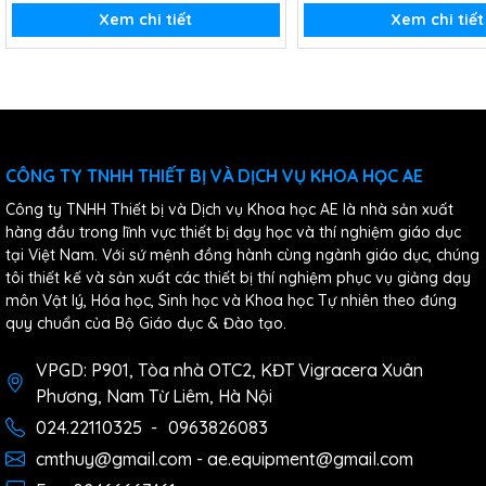
Xem chi tiết
Xem chi tiết
CÔNG TY TNHH THIẾT BỊ VÀ DỊCH VỤ KHOA HỌC AE
Công ty TNHH Thiết bị và Dịch vụ Khoa học AE là nhà sản xuất
hàng đầu trong lĩnh vực thiết bị dạy học và thí nghiệm giáo dục
tại Việt Nam. Với sứ mệnh đồng hành cùng ngành giáo dục, chúng
tôi thiết kế và sản xuất các thiết bị thí nghiệm phục vụ giảng dạy
môn Vật lý, Hóa học, Sinh học và Khoa học Tự nhiên theo đúng
quy chuẩn của Bộ Giáo dục & Đào tạo.
VPGD: P901, Tòa nhà OTC2, KĐT Vigracera Xuân
Phương, Nam Từ Liêm, Hà Nội
024.22110325
-
0963826083
cmthuy@gmail.com - ae.equipment@gmail.com