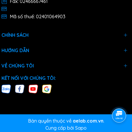
Fax: 02466667461
Mã số thuế: 02401064903
CHÍNH SÁCH
HƯỚNG DẪN
VỀ CHÚNG TÔI
KẾT NỐI VỚI CHÚNG TÔI:
Bản quyền thuộc về
aelab.com.vn
.
Cung cấp bởi
Sapo