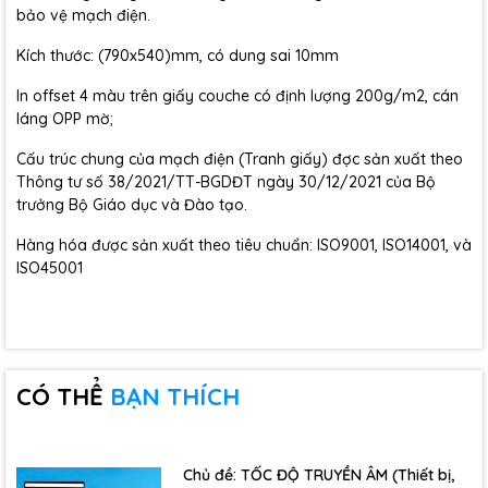
bảo vệ mạch điện.
Kích thước: (790x540)mm, có dung sai 10mm
In offset 4 màu trên giấy couche có định lượng 200g/m2, cán
láng OPP mờ;
Cấu trúc chung của mạch điện (Tranh giấy) đợc sản xuất theo
Thông tư số 38/2021/TT-BGDĐT ngày 30/12/2021 của Bộ
trưởng Bộ Giáo dục và Đào tạo.
Hàng hóa được sản xuất theo tiêu chuẩn: ISO9001, ISO14001, và
ISO45001
CÓ THỂ
BẠN THÍCH
Chủ đề: TỐC ĐỘ TRUYỀN ÂM (Thiết bị,