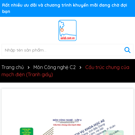
Rất nhiều ưu đãi và chương trình khuyến mãi đang chờ đợi
bạn
Trang chủ
Môn Công nghệ C2
Cấu trúc chung của
mạch điện (Tranh giấy)