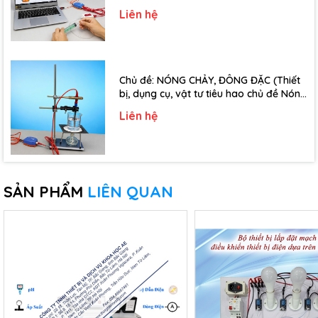
đề Định luật Bôi-Lơ-Ma-Ri-Ốt - Lớp 10)
Liên hệ
Chủ đề: NÓNG CHẢY, ĐÔNG ĐẶC (Thiết
bị, dụng cụ, vật tư tiêu hao chủ đề Nóng
chảy, đông đặc - Lớp 10)
Liên hệ
SẢN PHẨM
LIÊN QUAN