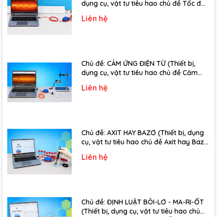
dụng cụ, vật tư tiêu hao chủ đề Tốc độ
truyền âm - Lớp 12)
Liên hệ
Chủ đề: CẢM ỨNG ĐIỆN TỪ (Thiết bị,
dụng cụ, vật tư tiêu hao chủ đề Cảm
ứng điện từ - Lớp 11)
Liên hệ
Chủ đề: AXIT HAY BAZƠ (Thiết bị, dụng
cụ, vật tư tiêu hao chủ đề Axit hay Bazơ
- Lớp 11)
Liên hệ
Chủ đề: ĐỊNH LUẬT BÔI-LƠ - MA-RI-ỐT
(Thiết bị, dụng cụ, vật tư tiêu hao chủ