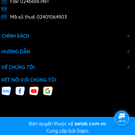
Fax: 02466667461
Mã số thuế: 02401064903
CHÍNH SÁCH
HƯỚNG DẪN
VỀ CHÚNG TÔI
KẾT NỐI VỚI CHÚNG TÔI:
Bản quyền thuộc về
aelab.com.vn
.
Cung cấp bởi
Sapo