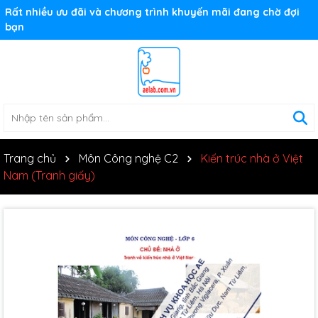
Rất nhiều ưu đãi và chương trình khuyến mãi đang chờ đợi
bạn
Trang chủ
Môn Công nghệ C2
Kiến trúc nhà ở Việt
Nam (Tranh giấy)