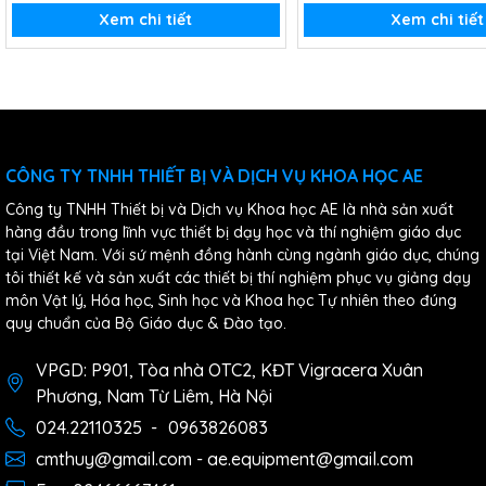
Xem chi tiết
Xem chi tiết
CÔNG TY TNHH THIẾT BỊ VÀ DỊCH VỤ KHOA HỌC AE
Công ty TNHH Thiết bị và Dịch vụ Khoa học AE là nhà sản xuất
hàng đầu trong lĩnh vực thiết bị dạy học và thí nghiệm giáo dục
tại Việt Nam. Với sứ mệnh đồng hành cùng ngành giáo dục, chúng
tôi thiết kế và sản xuất các thiết bị thí nghiệm phục vụ giảng dạy
môn Vật lý, Hóa học, Sinh học và Khoa học Tự nhiên theo đúng
quy chuẩn của Bộ Giáo dục & Đào tạo.
VPGD: P901, Tòa nhà OTC2, KĐT Vigracera Xuân
Phương, Nam Từ Liêm, Hà Nội
024.22110325
-
0963826083
cmthuy@gmail.com - ae.equipment@gmail.com