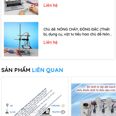
đề Định luật Bôi-Lơ-Ma-Ri-Ốt - Lớp 10)
Liên hệ
Chủ đề: NÓNG CHẢY, ĐÔNG ĐẶC (Thiết
bị, dụng cụ, vật tư tiêu hao chủ đề Nóng
chảy, đông đặc - Lớp 10)
Liên hệ
SẢN PHẨM
LIÊN QUAN