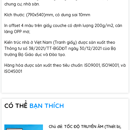
chung cư, nhà sàn.
Kích thước: (790x540)mm, có dung sai 10mm
In offset 4 màu trên giấy couche có định lượng 200g/m2, cán
láng OPP mờ;
Kiến trúc nhà ở Việt Nam (Tranh giấy) được sản xuất theo
Thông tư số 38/2021/TT-BGDĐT ngày 30/12/2021 của Bộ
trưởng Bộ Giáo dục và Đào tạo.
Hàng hóa được sản xuất theo tiêu chuẩn: ISO9001, ISO14001, và
ISO45001
CÓ THỂ
BẠN THÍCH
Chủ đề: TỐC ĐỘ TRUYỀN ÂM (Thiết bị,