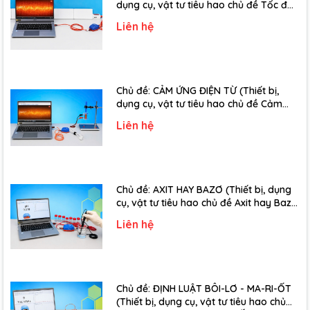
dụng cụ, vật tư tiêu hao chủ đề Tốc độ
truyền âm - Lớp 12)
Liên hệ
Chủ đề: CẢM ỨNG ĐIỆN TỪ (Thiết bị,
dụng cụ, vật tư tiêu hao chủ đề Cảm
ứng điện từ - Lớp 11)
Liên hệ
Chủ đề: AXIT HAY BAZƠ (Thiết bị, dụng
cụ, vật tư tiêu hao chủ đề Axit hay Bazơ
- Lớp 11)
Liên hệ
Chủ đề: ĐỊNH LUẬT BÔI-LƠ - MA-RI-ỐT
(Thiết bị, dụng cụ, vật tư tiêu hao chủ