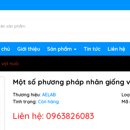
ng chờ đợi bạn
 chủ
Giới thiệu
Sản phẩm
Tin tức
Liên hệ
vật nuôi
Một số phương pháp nhân giống v
Thương hiệu:
AELAB
Loại
Tình trạng:
Còn hàng
Mã 
Liên hệ: 0963826083