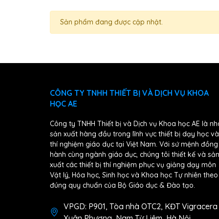
Sản phẩm đang được cập nhật.
CÔNG TY TNHH THIẾT BỊ VÀ DỊCH VỤ KHOA
HỌC AE
Công ty TNHH Thiết bị và Dịch vụ Khoa học AE là nh
sản xuất hàng đầu trong lĩnh vực thiết bị dạy học và
thí nghiệm giáo dục tại Việt Nam. Với sứ mệnh đồng
hành cùng ngành giáo dục, chúng tôi thiết kế và sả
xuất các thiết bị thí nghiệm phục vụ giảng dạy môn
Vật lý, Hóa học, Sinh học và Khoa học Tự nhiên theo
đúng quy chuẩn của Bộ Giáo dục & Đào tạo.
VPGD: P901, Tòa nhà OTC2, KĐT Vigracera
Xuân Phương, Nam Từ Liêm, Hà Nội