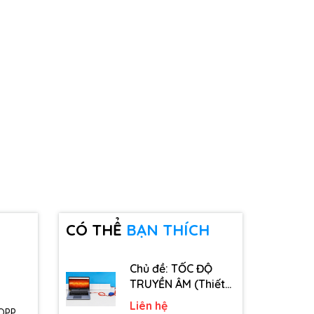
CÓ THỂ
BẠN THÍCH
Chủ đề: TỐC ĐỘ
TRUYỀN ÂM (Thiết
bị, dụng cụ, vật tư
Liên hệ
 OPP