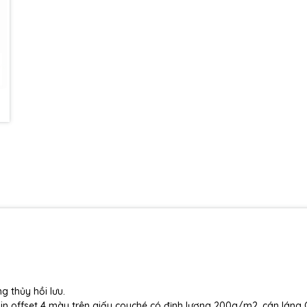
 thủy hồi lưu.
in offset 4 màu trên giấy couché có định lượng 200g/m2, cán láng