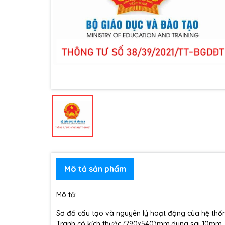
Mô tả sản phẩm
Mô tả:
Sơ đồ cấu tạo và nguyên lý hoạt động của hệ thống
Tranh có kích thước (790x540)mm,dung sai 10mm, 