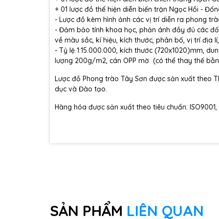
+ 01 lược đồ thể hiện diễn biến trận Ngọc Hồi - Đốn
- Lược đồ kèm hình ảnh các vị trí diễn ra phong trà
- Đảm bảo tính khoa học, phản ánh đầy đủ các đối t
về màu sắc, kí hiệu, kích thước, phân bố, vị trí đị
- Tỷ lệ 1:15.000.000, kích thước (720x1020)mm, dun
lượng 200g/m2, cán OPP mờ (có thể thay thế bằng
Lược đồ Phong trào Tây Sơn được sản xuất theo 
dục và Đào tạo.
Hàng hóa được sản xuất theo tiêu chuẩn: ISO9001,
SẢN PHẨM
LIÊN QUAN