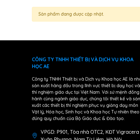
Sản phẩm đang được cập nhật.
CÔNG TY TNHH THIẾT BỊ VÀ DỊCH VỤ KHOA
HỌC AE
Công ty TNHH Thiết bị và Dịch vụ Khoa học AE là nh
sản xuất hàng đầu trong lĩnh vực thiết bị dạy học và
thí nghiệm giáo dục tại Việt Nam. Với sứ mệnh đồng
hành cùng ngành giáo dục, chúng tôi thiết kế và sả
xuất các thiết bị thí nghiệm phục vụ giảng dạy môn
Vật lý, Hóa học, Sinh học và Khoa học Tự nhiên theo
đúng quy chuẩn của Bộ Giáo dục & Đào tạo.
VPGD: P901, Tòa nhà OTC2, KĐT Vigracera
Xuân Phương, Nam Từ Liêm, Hà Nội