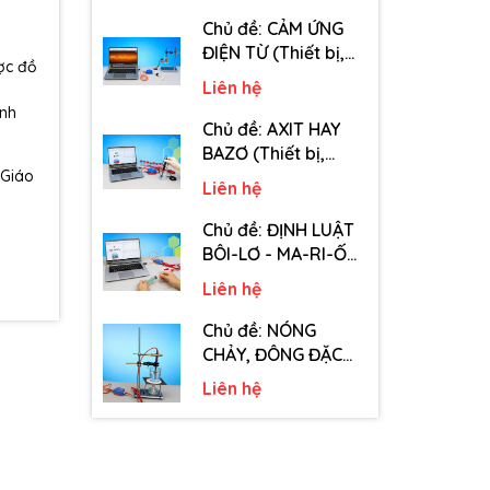
tiêu hao chủ đề Tốc
độ truyền âm - Lớp
Chủ đề: CẢM ỨNG
12)
ĐIỆN TỪ (Thiết bị,
ược đồ
dụng cụ, vật tư tiêu
Liên hệ
hao chủ đề Cảm
ịnh
ứng điện từ - Lớp 11)
Chủ đề: AXIT HAY
BAZƠ (Thiết bị,
 Giáo
dụng cụ, vật tư tiêu
Liên hệ
hao chủ đề Axit hay
Bazơ - Lớp 11)
Chủ đề: ĐỊNH LUẬT
BÔI-LƠ - MA-RI-ỐT
(Thiết bị, dụng cụ,
Liên hệ
vật tư tiêu hao chủ
đề Định luật Bôi-Lơ-
Chủ đề: NÓNG
Ma-Ri-Ốt - Lớp 10)
CHẢY, ĐÔNG ĐẶC
(Thiết bị, dụng cụ,
Liên hệ
vật tư tiêu hao chủ
đề Nóng chảy,
đông đặc - Lớp 10)