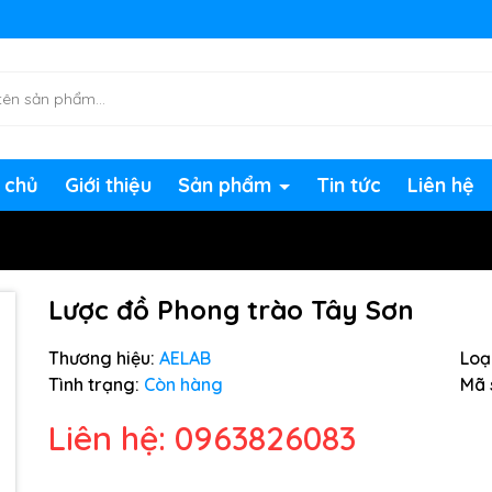
ng chờ đợi bạn
 chủ
Giới thiệu
Sản phẩm
Tin tức
Liên hệ
Lược đồ Phong trào Tây Sơn
Thương hiệu:
AELAB
Loại
Tình trạng:
Còn hàng
Mã 
Liên hệ: 0963826083