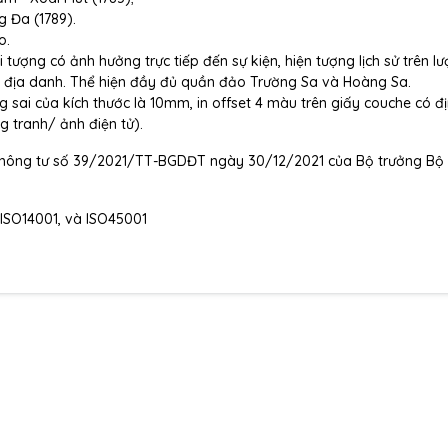
g Đa (1789).
o.
ượng có ảnh hưởng trực tiếp đến sự kiện, hiện tượng lịch sử trên l
a lí, địa danh. Thể hiện đầy đủ quần đảo Trường Sa và Hoàng Sa.
g sai của kích thước là 10mm, in offset 4 màu trên giấy couche có đ
 tranh/ ảnh điện tử).
Thông tư số 39/2021/TT-BGDĐT ngày 30/12/2021 của Bộ trưởng Bộ
 ISO14001, và ISO45001