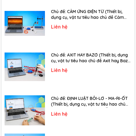
Chủ đề: CẢM ỨNG ĐIỆN TỪ (Thiết bị,
dụng cụ, vật tư tiêu hao chủ đề Cảm
ứng điện từ - Lớp 11)
Liên hệ
Chủ đề: AXIT HAY BAZƠ (Thiết bị, dụng
cụ, vật tư tiêu hao chủ đề Axit hay Bazơ
- Lớp 11)
Liên hệ
Chủ đề: ĐỊNH LUẬT BÔI-LƠ - MA-RI-ỐT
(Thiết bị, dụng cụ, vật tư tiêu hao chủ
đề Định luật Bôi-Lơ-Ma-Ri-Ốt - Lớp 10)
Liên hệ