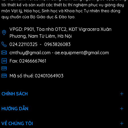
tôi thiết kế và sản xuất các thiết bị thí nghiệm phục vụ giảng dạy
môn Vật lý, Hóa học, Sinh học và Khoa học Tự nhiên theo đúng
quy chuẩn của Bộ Giáo dục & Đào tạo.
VPGD: P901, Tòa nhà OTC2, KĐT Vigracera Xuân
Phương, Nam Từ Liêm, Hà Nội
024.22110325
-
0963826083
cmthuy@gmail.com - ae.equipment@gmail.com
Fax: 02466667461
Mã số thuế: 02401064903
CHÍNH SÁCH
HƯỚNG DẪN
VỀ CHÚNG TÔI