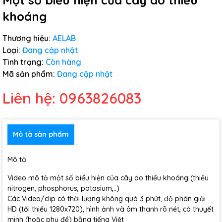
Một số biểu hiện của cây do thiếu
khoáng
Thương hiệu:
AELAB
Loại:
Đang cập nhật
Tình trạng:
Còn hàng
Mã sản phẩm:
Đang cập nhật
Liên hệ: 0963826083
Mô tả sản phẩm
Mô tả:
Video mô tả một số biểu hiện của cây do thiếu khoáng (thiếu
nitrogen, phosphorus, potasium,..)
Các Video/clip có thời lượng không quá 3 phút, độ phân giải
HD (tối thiểu 1280x720), hình ảnh và âm thanh rõ nét, có thuyết
minh (hoặc phụ đề) bằng tiếng Việt