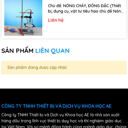
Chủ đề: NÓNG CHẢY, ĐÔNG ĐẶC (Thiết
bị, dụng cụ, vật tư tiêu hao chủ đề Nóng
chảy, đông đặc - Lớp 10)
Liên hệ
SẢN PHẨM
LIÊN QUAN
Sản phẩm đang được cập nhật.
CÔNG TY TNHH THIẾT BỊ VÀ DỊCH VỤ KHOA HỌC AE
Công ty TNHH Thiết bị và Dịch vụ Khoa học AE là nhà sản xuất
hàng đầu trong lĩnh vực thiết bị dạy học và thí nghiệm giáo dục
tại Việt Nam. Với sứ mệnh đồng hành cùng ngành giáo dục, chúng