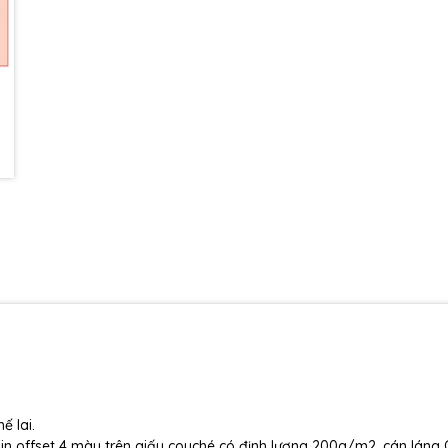
ế lai.
in offset 4 màu trên giấy couché có định lượng 200g/m2, cán láng