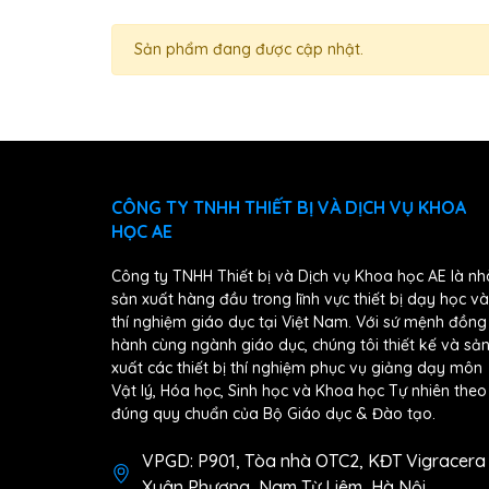
Sản phẩm đang được cập nhật.
CÔNG TY TNHH THIẾT BỊ VÀ DỊCH VỤ KHOA
HỌC AE
Công ty TNHH Thiết bị và Dịch vụ Khoa học AE là nh
sản xuất hàng đầu trong lĩnh vực thiết bị dạy học và
thí nghiệm giáo dục tại Việt Nam. Với sứ mệnh đồng
hành cùng ngành giáo dục, chúng tôi thiết kế và sả
xuất các thiết bị thí nghiệm phục vụ giảng dạy môn
Vật lý, Hóa học, Sinh học và Khoa học Tự nhiên theo
đúng quy chuẩn của Bộ Giáo dục & Đào tạo.
VPGD: P901, Tòa nhà OTC2, KĐT Vigracera
Xuân Phương, Nam Từ Liêm, Hà Nội