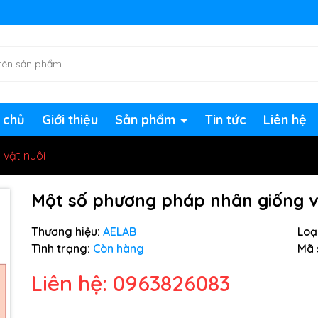
ng chờ đợi bạn
 chủ
Giới thiệu
Sản phẩm
Tin tức
Liên hệ
vật nuôi
Một số phương pháp nhân giống v
Thương hiệu:
AELAB
Loại
Tình trạng:
Còn hàng
Mã 
Liên hệ: 0963826083