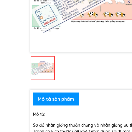
Mô tả sản phẩm
Mô tả:
Sơ đồ nhân giống thuần chủng và nhân giống ưu th
Tranh có kích thước (790x540)mm,dung sai 10mm, 