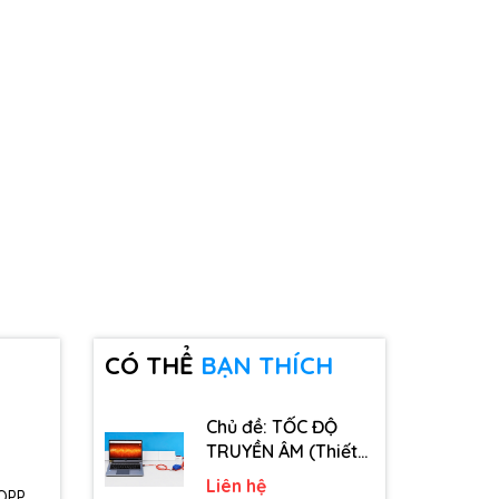
CÓ THỂ
BẠN THÍCH
Chủ đề: TỐC ĐỘ
TRUYỀN ÂM (Thiết
bị, dụng cụ, vật tư
Liên hệ
 OPP