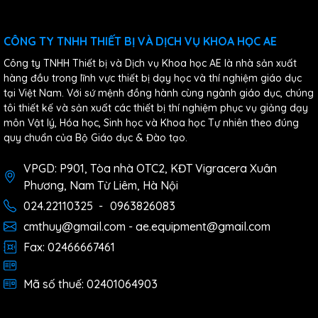
CÔNG TY TNHH THIẾT BỊ VÀ DỊCH VỤ KHOA HỌC AE
Công ty TNHH Thiết bị và Dịch vụ Khoa học AE là nhà sản xuất
hàng đầu trong lĩnh vực thiết bị dạy học và thí nghiệm giáo dục
tại Việt Nam. Với sứ mệnh đồng hành cùng ngành giáo dục, chúng
tôi thiết kế và sản xuất các thiết bị thí nghiệm phục vụ giảng dạy
môn Vật lý, Hóa học, Sinh học và Khoa học Tự nhiên theo đúng
quy chuẩn của Bộ Giáo dục & Đào tạo.
VPGD: P901, Tòa nhà OTC2, KĐT Vigracera Xuân
Phương, Nam Từ Liêm, Hà Nội
024.22110325
-
0963826083
cmthuy@gmail.com - ae.equipment@gmail.com
Fax: 02466667461
Mã số thuế: 02401064903