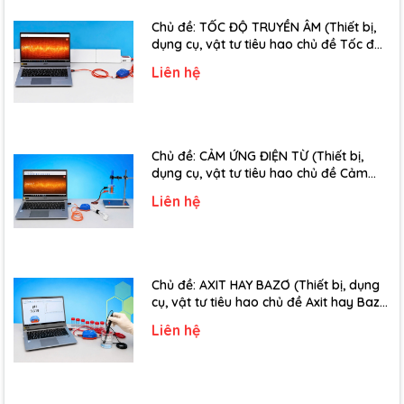
Chủ đề: TỐC ĐỘ TRUYỀN ÂM (Thiết bị,
dụng cụ, vật tư tiêu hao chủ đề Tốc độ
truyền âm - Lớp 12)
Liên hệ
Chủ đề: CẢM ỨNG ĐIỆN TỪ (Thiết bị,
dụng cụ, vật tư tiêu hao chủ đề Cảm
ứng điện từ - Lớp 11)
Liên hệ
Chủ đề: AXIT HAY BAZƠ (Thiết bị, dụng
cụ, vật tư tiêu hao chủ đề Axit hay Bazơ
- Lớp 11)
Liên hệ