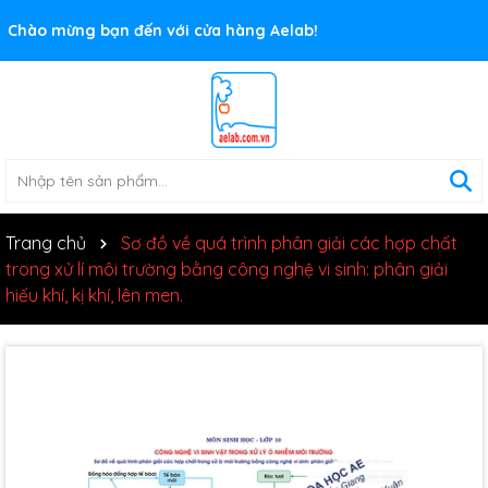
Rất nhiều ưu đãi và chương trình khuyến mãi đang chờ đợi
Chào mừng bạn đến với cửa hàng Aelab!
bạn
Trang chủ
Sơ đồ về quá trình phân giải các hợp chất
trong xử lí môi trường bằng công nghệ vi sinh: phân giải
hiếu khí, kị khí, lên men.