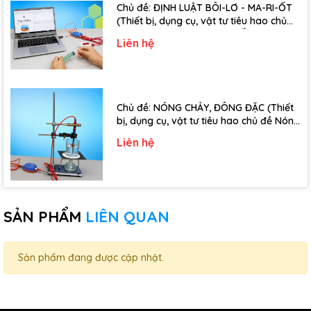
Chủ đề: ĐỊNH LUẬT BÔI-LƠ - MA-RI-ỐT
(Thiết bị, dụng cụ, vật tư tiêu hao chủ
đề Định luật Bôi-Lơ-Ma-Ri-Ốt - Lớp 10)
Liên hệ
Chủ đề: NÓNG CHẢY, ĐÔNG ĐẶC (Thiết
bị, dụng cụ, vật tư tiêu hao chủ đề Nóng
chảy, đông đặc - Lớp 10)
Liên hệ
SẢN PHẨM
LIÊN QUAN
Sản phẩm đang được cập nhật.