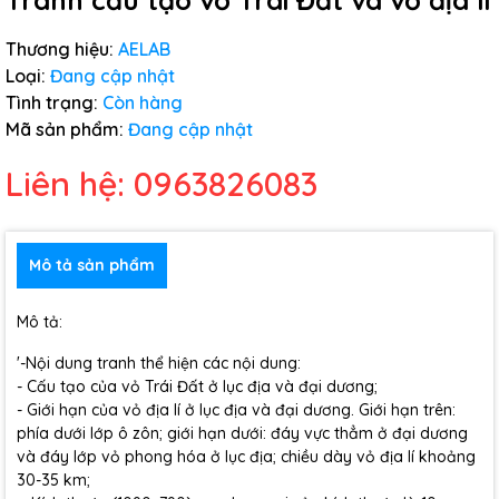
Tranh cấu tạo vỏ Trái Đất và vỏ địa lí
Thương hiệu:
AELAB
Loại:
Đang cập nhật
Tình trạng:
Còn hàng
Mã sản phẩm:
Đang cập nhật
Liên hệ: 0963826083
Mô tả sản phẩm
Mô tả:
'-Nội dung tranh thể hiện các nội dung:
- Cấu tạo của vỏ Trái Đất ở lục địa và đại dương;
- Giới hạn của vỏ địa lí ở lục địa và đại dương. Giới hạn trên:
phía dưới lớp ô zôn; giới hạn dưới: đáy vực thẳm ở đại dương
và đáy lớp vỏ phong hóa ở lục địa; chiều dày vỏ địa lí khoảng
30-35 km;