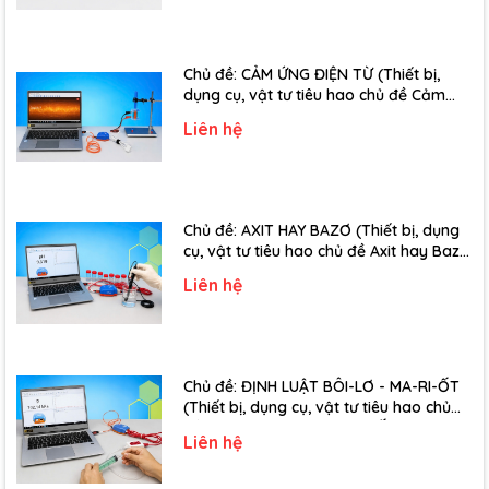
Chủ đề: CẢM ỨNG ĐIỆN TỪ (Thiết bị,
dụng cụ, vật tư tiêu hao chủ đề Cảm
ứng điện từ - Lớp 11)
Liên hệ
Chủ đề: AXIT HAY BAZƠ (Thiết bị, dụng
cụ, vật tư tiêu hao chủ đề Axit hay Bazơ
- Lớp 11)
Liên hệ
Chủ đề: ĐỊNH LUẬT BÔI-LƠ - MA-RI-ỐT
(Thiết bị, dụng cụ, vật tư tiêu hao chủ
đề Định luật Bôi-Lơ-Ma-Ri-Ốt - Lớp 10)
Liên hệ