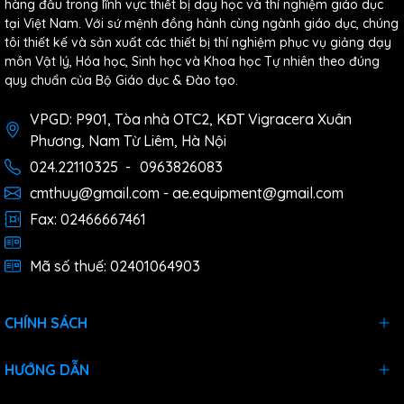
hàng đầu trong lĩnh vực thiết bị dạy học và thí nghiệm giáo dục
tại Việt Nam. Với sứ mệnh đồng hành cùng ngành giáo dục, chúng
tôi thiết kế và sản xuất các thiết bị thí nghiệm phục vụ giảng dạy
môn Vật lý, Hóa học, Sinh học và Khoa học Tự nhiên theo đúng
quy chuẩn của Bộ Giáo dục & Đào tạo.
VPGD: P901, Tòa nhà OTC2, KĐT Vigracera Xuân
Phương, Nam Từ Liêm, Hà Nội
024.22110325
-
0963826083
cmthuy@gmail.com - ae.equipment@gmail.com
Fax: 02466667461
Mã số thuế: 02401064903
CHÍNH SÁCH
HƯỚNG DẪN