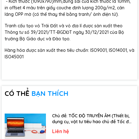
- Kích thước (1090x790)mm,dung sai của kích thước là 10mm,
in offset 4 màu trên giấy couche định lượng 200g/m2, cán
láng OPP mờ (có thể thay thế bằng tranh/ ảnh điện tử).
Tranh cấu tạo vỏ Trái Đất và vỏ địa lí được sản xuất theo
Thông tư số 39/2021/TT-BGDĐT ngày 30/12/2021 của Bộ
trưởng Bộ Giáo dục và Đào tạo.
Hàng hóa được sản xuất theo tiêu chuẩn: ISO9001, ISO14001, và
ISO45001
CÓ THỂ
BẠN THÍCH
Chủ đề: TỐC ĐỘ TRUYỀN ÂM (Thiết bị,
dụng cụ, vật tư tiêu hao chủ đề Tốc độ
truyền âm - Lớp 12)
Liên hệ