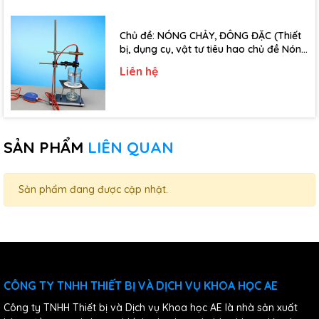
Chủ đề: NÓNG CHẢY, ĐÔNG ĐẶC (Thiết
bị, dụng cụ, vật tư tiêu hao chủ đề Nóng
chảy, đông đặc - Lớp 10)
Liên hệ
SẢN PHẨM
LIÊN QUAN
Sản phẩm đang được cập nhật.
CÔNG TY TNHH THIẾT BỊ VÀ DỊCH VỤ KHOA HỌC AE
Công ty TNHH Thiết bị và Dịch vụ Khoa học AE là nhà sản xuất