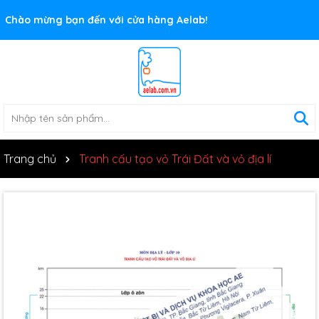
Rất nhiều ưu đãi và chương trình khuyến mãi đang chờ đợi
Chào mừng bạn đến với cửa hàng Aelab!
bạn
Trang chủ
Tranh cấu tạo vỏ Trái Đất và vỏ địa lí