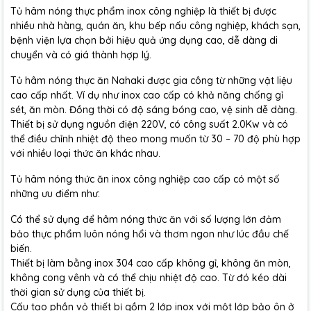
Tủ hâm nóng thực phẩm inox công nghiệp là thiết bị được
nhiều nhà hàng, quán ăn, khu bếp nấu công nghiệp, khách sạn,
bệnh viện lựa chọn bởi hiệu quả ứng dụng cao, dễ dàng di
chuyển và có giá thành hợp lý.
Tủ hâm nóng thực ăn Nahaki được gia công từ những vật liệu
cao cấp nhất. Ví dụ như inox cao cấp có khả năng chống gỉ
sét, ăn mòn. Đồng thời có độ sáng bóng cao, vệ sinh dễ dàng.
Thiết bị sử dụng nguồn điện 220V, có công suất 2.0Kw và có
thể điều chỉnh nhiệt độ theo mong muốn từ 30 – 70 độ phù hợp
với nhiều loại thức ăn khác nhau.
Tủ hâm nóng thức ăn inox công nghiệp cao cấp có một số
những ưu điểm như:
Có thể sử dụng để hâm nóng thức ăn với số lượng lớn đảm
bảo thực phẩm luôn nóng hổi và thơm ngon như lúc đầu chế
biến.
Thiết bị làm bằng inox 304 cao cấp không gỉ, không ăn mòn,
không cong vênh và có thể chịu nhiệt độ cao. Từ đó kéo dài
thời gian sử dụng của thiết bị.
Cấu tạo phần vỏ thiết bị gồm 2 lớp inox với một lớp bảo ôn ở