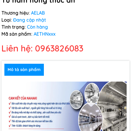
Tủ hâm nóng thức ăn
Thương hiệu:
AELAB
Loại:
Đang cập nhật
Tình trạng:
Còn hàng
Mã sản phẩm:
AETHNxxx
Liên hệ: 0963826083
Mô tả sản phẩm