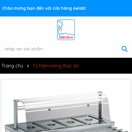
Rất nhiều ưu đãi và chương trình khuyến mãi đang chờ đợi
bạn
Trang chủ
Tủ hâm nóng thức ăn