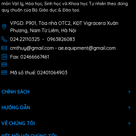
môn Vật lý, Hóa học, Sinh học và Khoa học Tự nhiên theo đúng
quy chuẩn của Bộ Giáo dục & Đào tạo.
VPGD: P901, Tòa nhà OTC2, KĐT Vigracera Xuân
Phương, Nam Từ Liêm, Hà Nội
024.22110325
-
0963826083
cmthuy@gmail.com - ae.equipment@gmail.com
Fax: 02466667461
Mã số thuế: 02401064903
CHÍNH SÁCH
HƯỚNG DẪN
VỀ CHÚNG TÔI