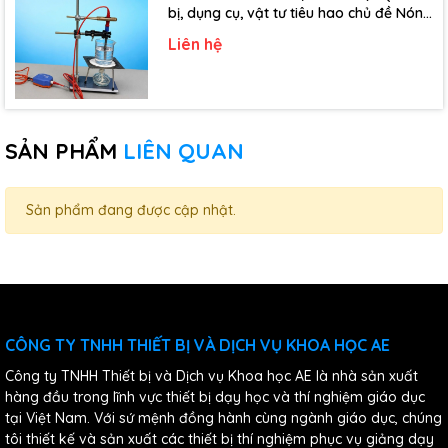
bị, dụng cụ, vật tư tiêu hao chủ đề Nóng
chảy, đông đặc - Lớp 10)
Liên hệ
SẢN PHẨM
LIÊN QUAN
Sản phẩm đang được cập nhật.
CÔNG TY TNHH THIẾT BỊ VÀ DỊCH VỤ KHOA HỌC AE
Công ty TNHH Thiết bị và Dịch vụ Khoa học AE là nhà sản xuất
hàng đầu trong lĩnh vực thiết bị dạy học và thí nghiệm giáo dục
tại Việt Nam. Với sứ mệnh đồng hành cùng ngành giáo dục, chúng
tôi thiết kế và sản xuất các thiết bị thí nghiệm phục vụ giảng dạy