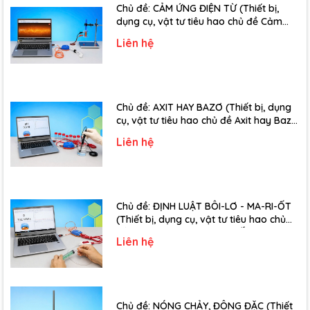
Chủ đề: CẢM ỨNG ĐIỆN TỪ (Thiết bị,
Bên cạnh đó thiết bị cũng có thêm một bộ phận kính để đặt đồ
dụng cụ, vật tư tiêu hao chủ đề Cảm
không cần hâm nóng. Khả năng tránh bụi bẩn đảm bảo được
ứng điện từ - Lớp 11)
Liên hệ
vấn đề vệ sinh an toàn thực phẩm.
Hệ thống điện
Thanh đốt cũng được làm từ inox 304 có độ bền cao lên đến 10
Chủ đề: AXIT HAY BAZƠ (Thiết bị, dụng
năm. Công dụng giúp thiết bị haojt động.
cụ, vật tư tiêu hao chủ đề Axit hay Bazơ
- Lớp 11)
Hệ thống bao gồm: bảng điện chống giật, hệ điều chỉnh nhiệt,
Liên hệ
role tự động ngắt khi nhiệt độ cao…
Nhiệt độ của tủ luôn được kiểm soát với thiết kế thông minh
bạn có thể điều chỉnh nhiệt độ sao cho phù hợp.
Chủ đề: ĐỊNH LUẬT BÔI-LƠ - MA-RI-ỐT
(Thiết bị, dụng cụ, vật tư tiêu hao chủ
đề Định luật Bôi-Lơ-Ma-Ri-Ốt - Lớp 10)
Liên hệ
Chủ đề: NÓNG CHẢY, ĐÔNG ĐẶC (Thiết