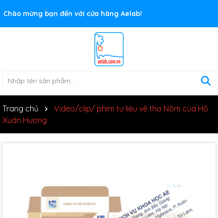
Rất nhiều ưu đãi và chương trình khuyến mãi đang chờ đợi
Chào mừng bạn đến với cửa hàng Aelab!
bạn
Trang chủ
Video/clip/ phim tư liệu về thơ Nôm của Hồ
Xuân Hương