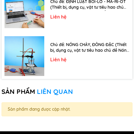
Chủ đề: ĐỊNH LUẬT BÔI-LƠ - MA-RI-ỐT
(Thiết bị, dụng cụ, vật tư tiêu hao chủ
đề Định luật Bôi-Lơ-Ma-Ri-Ốt - Lớp 10)
Liên hệ
Chủ đề: NÓNG CHẢY, ĐÔNG ĐẶC (Thiết
bị, dụng cụ, vật tư tiêu hao chủ đề Nóng
chảy, đông đặc - Lớp 10)
Liên hệ
SẢN PHẨM
LIÊN QUAN
Sản phẩm đang được cập nhật.