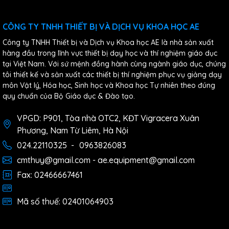
CÔNG TY TNHH THIẾT BỊ VÀ DỊCH VỤ KHOA HỌC AE
Công ty TNHH Thiết bị và Dịch vụ Khoa học AE là nhà sản xuất
hàng đầu trong lĩnh vực thiết bị dạy học và thí nghiệm giáo dục
tại Việt Nam. Với sứ mệnh đồng hành cùng ngành giáo dục, chúng
tôi thiết kế và sản xuất các thiết bị thí nghiệm phục vụ giảng dạy
môn Vật lý, Hóa học, Sinh học và Khoa học Tự nhiên theo đúng
quy chuẩn của Bộ Giáo dục & Đào tạo.
VPGD: P901, Tòa nhà OTC2, KĐT Vigracera Xuân
Phương, Nam Từ Liêm, Hà Nội
024.22110325
-
0963826083
cmthuy@gmail.com - ae.equipment@gmail.com
Fax: 02466667461
Mã số thuế: 02401064903