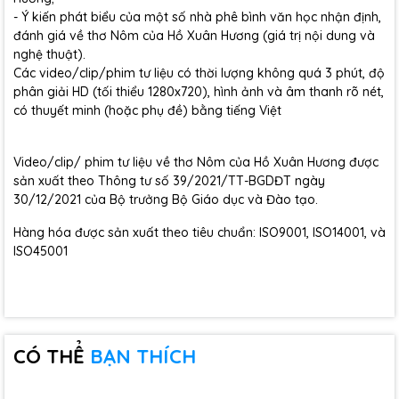
- Ý kiến phát biểu của một số nhà phê bình văn học nhận định,
đánh giá về thơ Nôm của Hồ Xuân Hương (giá trị nội dung và
nghệ thuật).
Các video/clip/phim tư liệu có thời lượng không quá 3 phút, độ
phân giải HD (tối thiểu 1280x720), hình ảnh và âm thanh rõ nét,
có thuyết minh (hoặc phụ đề) bằng tiếng Việt
Video/clip/ phim tư liệu về thơ Nôm của Hồ Xuân Hương được
sản xuất theo Thông tư số 39/2021/TT-BGDĐT ngày
30/12/2021 của Bộ trưởng Bộ Giáo dục và Đào tạo.
Hàng hóa được sản xuất theo tiêu chuẩn: ISO9001, ISO14001, và
ISO45001
CÓ THỂ
BẠN THÍCH