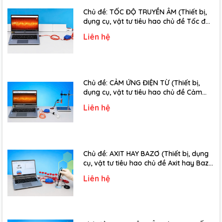
Chủ đề: TỐC ĐỘ TRUYỀN ÂM (Thiết bị,
dụng cụ, vật tư tiêu hao chủ đề Tốc độ
truyền âm - Lớp 12)
Liên hệ
Chủ đề: CẢM ỨNG ĐIỆN TỪ (Thiết bị,
dụng cụ, vật tư tiêu hao chủ đề Cảm
ứng điện từ - Lớp 11)
Liên hệ
Chủ đề: AXIT HAY BAZƠ (Thiết bị, dụng
cụ, vật tư tiêu hao chủ đề Axit hay Bazơ
- Lớp 11)
Liên hệ