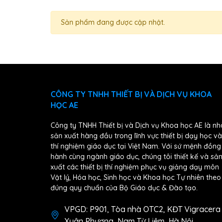
Sản phẩm đang được cập nhật.
CÔNG TY TNHH THIẾT BỊ VÀ DỊCH VỤ KHOA
HỌC AE
Công ty TNHH Thiết bị và Dịch vụ Khoa học AE là nh
sản xuất hàng đầu trong lĩnh vực thiết bị dạy học và
thí nghiệm giáo dục tại Việt Nam. Với sứ mệnh đồng
hành cùng ngành giáo dục, chúng tôi thiết kế và sả
xuất các thiết bị thí nghiệm phục vụ giảng dạy môn
Vật lý, Hóa học, Sinh học và Khoa học Tự nhiên theo
đúng quy chuẩn của Bộ Giáo dục & Đào tạo.
VPGD: P901, Tòa nhà OTC2, KĐT Vigracera
Xuân Phương, Nam Từ Liêm, Hà Nội