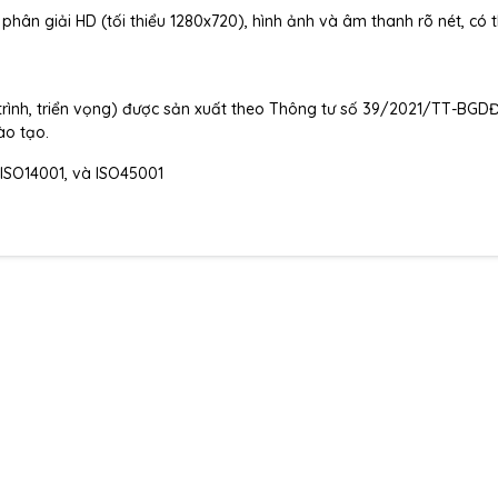
phân giải HD (tối thiểu 1280x720), hình ảnh và âm thanh rõ nét, có 
trình, triển vọng) được sản xuất theo Thông tư số 39/2021/TT-BGD
ào tạo.
 ISO14001, và ISO45001