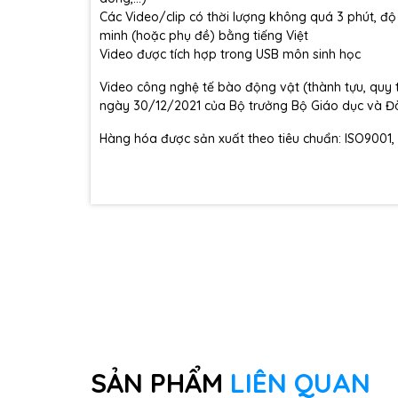
Các Video/clip có thời lượng không quá 3 phút, độ 
minh (hoặc phụ đề) bằng tiếng Việt
Video được tích hợp trong USB môn sinh học
Video công nghệ tế bào động vật (thành tựu, quy 
ngày 30/12/2021 của Bộ trưởng Bộ Giáo dục và Đ
Hàng hóa được sản xuất theo tiêu chuẩn: ISO9001,
SẢN PHẨM
LIÊN QUAN