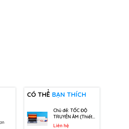
CÓ THỂ
BẠN THÍCH
Chủ đề: TỐC ĐỘ
TRUYỀN ÂM (Thiết
đơn
bị, dụng cụ, vật tư
Liên hệ