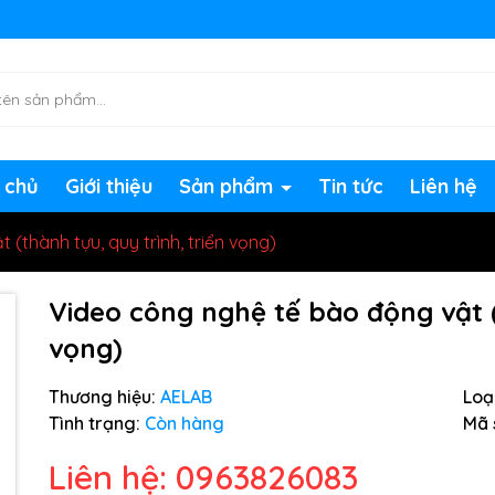
ng chờ đợi bạn
 chủ
Giới thiệu
Sản phẩm
Tin tức
Liên hệ
(thành tựu, quy trình, triển vọng)
Video công nghệ tế bào động vật (
vọng)
Thương hiệu:
AELAB
Loại
Tình trạng:
Còn hàng
Mã 
Liên hệ: 0963826083