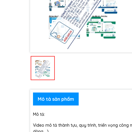
Mô tả sản phẩm
Mô tả:
Video mô tả thành tựu, quy trình, triển vọng công 
dòng,...)