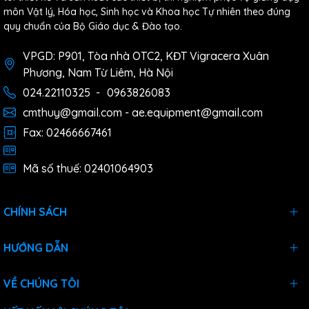
môn Vật lý, Hóa học, Sinh học và Khoa học Tự nhiên theo đúng
quy chuẩn của Bộ Giáo dục & Đào tạo.
VPGD: P901, Tòa nhà OTC2, KĐT Vigracera Xuân
Phương, Nam Từ Liêm, Hà Nội
024.22110325
-
0963826083
cmthuy@gmail.com - ae.equipment@gmail.com
Fax: 02466667461
Mã số thuế: 02401064903
CHÍNH SÁCH
HƯỚNG DẪN
VỀ CHÚNG TÔI