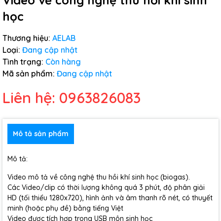
Video về công nghệ thu hồi khí sinh
học
Thương hiệu:
AELAB
Loại:
Đang cập nhật
Tình trạng:
Còn hàng
Mã sản phẩm:
Đang cập nhật
Liên hệ: 0963826083
Mô tả sản phẩm
Mô tả:
Video mô tả về công nghệ thu hồi khí sinh học (biogas).
Các Video/clip có thời lượng không quá 3 phút, độ phân giải
HD (tối thiểu 1280x720), hình ảnh và âm thanh rõ nét, có thuyết
minh (hoặc phụ đề) bằng tiếng Việt
Video được tích hợp trong USB môn sinh học