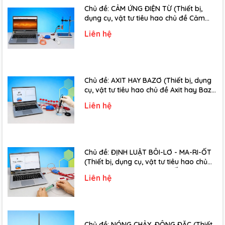
Chủ đề: CẢM ỨNG ĐIỆN TỪ (Thiết bị,
dụng cụ, vật tư tiêu hao chủ đề Cảm
ứng điện từ - Lớp 11)
Liên hệ
Chủ đề: AXIT HAY BAZƠ (Thiết bị, dụng
cụ, vật tư tiêu hao chủ đề Axit hay Bazơ
- Lớp 11)
Liên hệ
Chủ đề: ĐỊNH LUẬT BÔI-LƠ - MA-RI-ỐT
(Thiết bị, dụng cụ, vật tư tiêu hao chủ
đề Định luật Bôi-Lơ-Ma-Ri-Ốt - Lớp 10)
Liên hệ
Chủ đề: NÓNG CHẢY, ĐÔNG ĐẶC (Thiết