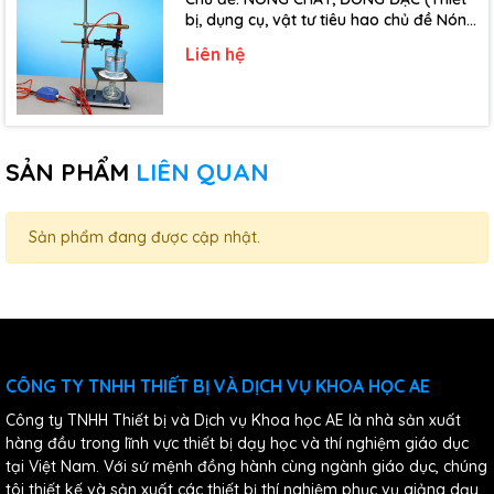
bị, dụng cụ, vật tư tiêu hao chủ đề Nóng
chảy, đông đặc - Lớp 10)
Liên hệ
SẢN PHẨM
LIÊN QUAN
Sản phẩm đang được cập nhật.
CÔNG TY TNHH THIẾT BỊ VÀ DỊCH VỤ KHOA HỌC AE
Công ty TNHH Thiết bị và Dịch vụ Khoa học AE là nhà sản xuất
hàng đầu trong lĩnh vực thiết bị dạy học và thí nghiệm giáo dục
tại Việt Nam. Với sứ mệnh đồng hành cùng ngành giáo dục, chúng
tôi thiết kế và sản xuất các thiết bị thí nghiệm phục vụ giảng dạy