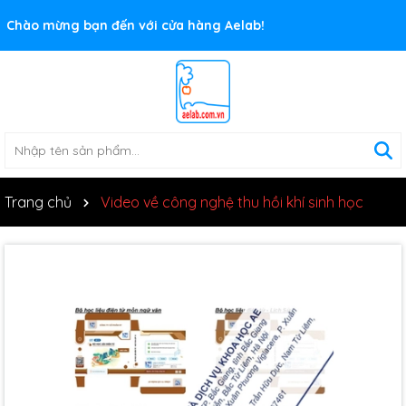
Rất nhiều ưu đãi và chương trình khuyến mãi đang chờ đợi
Chào mừng bạn đến với cửa hàng Aelab!
bạn
Trang chủ
Video về công nghệ thu hồi khí sinh học