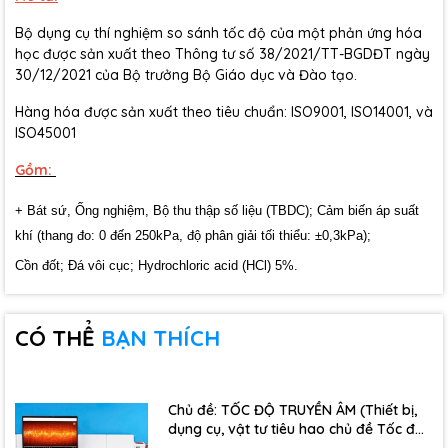
Bộ dụng cụ thí nghiệm so sánh tốc độ của một phản ứng hóa
học được sản xuất theo Thông tư số 38/2021/TT-BGDĐT ngày
30/12/2021 của Bộ trưởng Bộ Giáo dục và Đào tạo.
Hàng hóa được sản xuất theo tiêu chuẩn: ISO9001, ISO14001, và
ISO45001
Gồm:
+ Bát
sứ, Ống nghiệm, Bộ thu thập số liệu (TBDC); Cảm biến áp suất
khí (thang đo: 0 đến 250kPa, độ phân giải tối thiểu: ±0,3kPa);
Cồn đốt; Đá vôi cục; Hydrochloric acid (HCl) 5%.
CÓ THỂ
BẠN THÍCH
Chủ đề: TỐC ĐỘ TRUYỀN ÂM (Thiết bị,
dụng cụ, vật tư tiêu hao chủ đề Tốc độ
truyền âm - Lớp 12)