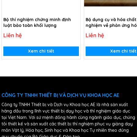
Bộ thí nghiệm chứng minh định
Bộ dụng cụ và hóa chất
luật bảo toàn khối lượng
nghiệm về phản ứng hó
Liên hệ
Liên hệ
Xem chi tiết
Xem chi tiết
CÔNG TY TNHH THIẾT BỊ VÀ DỊCH VỤ KHOA HỌC AE
Công ty TNHH Thiết bị và Dịch vụ Khoa học AE là nhà sản xuất
hàng đầu trong lĩnh vực thiết bị dạy học và thí nghiệm giáo dục
tại Việt Nam. Với sứ mệnh đồng hành cùng ngành giáo dục, chúng
tôi thiết kế và sản xuất các thiết bị thí nghiệm phục vụ giảng dạy
môn Vật lý, Hóa học, Sinh học và Khoa học Tự nhiên theo đúng
quy chuẩn của Bộ Giáo dục & Đào tạo.