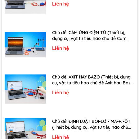
Liên hệ
Chủ đề: CẢM ỨNG ĐIỆN TỪ (Thiết bị,
dụng cụ, vật tư tiêu hao chủ đề Cảm
ứng điện từ - Lớp 11)
Liên hệ
Chủ đề: AXIT HAY BAZƠ (Thiết bị, dụng
cụ, vật tư tiêu hao chủ đề Axit hay Bazơ
- Lớp 11)
Liên hệ
Chủ đề: ĐỊNH LUẬT BÔI-LƠ - MA-RI-ỐT
(Thiết bị, dụng cụ, vật tư tiêu hao chủ
đề Định luật Bôi-Lơ-Ma-Ri-Ốt - Lớp 10)
Liên hệ