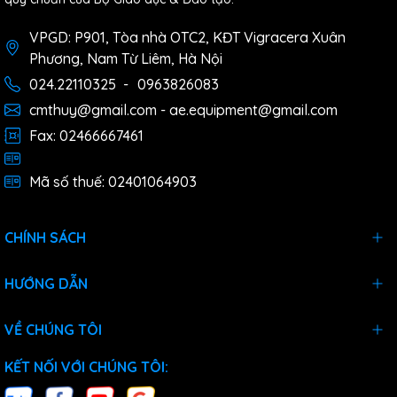
VPGD: P901, Tòa nhà OTC2, KĐT Vigracera Xuân
Phương, Nam Từ Liêm, Hà Nội
024.22110325
-
0963826083
cmthuy@gmail.com - ae.equipment@gmail.com
Fax: 02466667461
Mã số thuế: 02401064903
CHÍNH SÁCH
HƯỚNG DẪN
VỀ CHÚNG TÔI
KẾT NỐI VỚI CHÚNG TÔI: