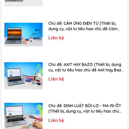
Chủ đề: CẢM ỨNG ĐIỆN TỪ (Thiết bị,
dụng cụ, vật tư tiêu hao chủ đề Cảm
ứng điện từ - Lớp 11)
Liên hệ
Chủ đề: AXIT HAY BAZƠ (Thiết bị, dụng
cụ, vật tư tiêu hao chủ đề Axit hay Bazơ
- Lớp 11)
Liên hệ
Chủ đề: ĐỊNH LUẬT BÔI-LƠ - MA-RI-ỐT
(Thiết bị, dụng cụ, vật tư tiêu hao chủ
đề Định luật Bôi-Lơ-Ma-Ri-Ốt - Lớp 10)
Liên hệ