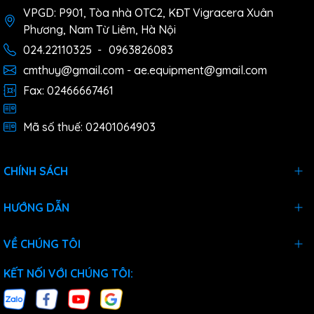
VPGD: P901, Tòa nhà OTC2, KĐT Vigracera Xuân
Phương, Nam Từ Liêm, Hà Nội
024.22110325
-
0963826083
cmthuy@gmail.com - ae.equipment@gmail.com
Fax: 02466667461
Mã số thuế: 02401064903
CHÍNH SÁCH
HƯỚNG DẪN
VỀ CHÚNG TÔI
KẾT NỐI VỚI CHÚNG TÔI: