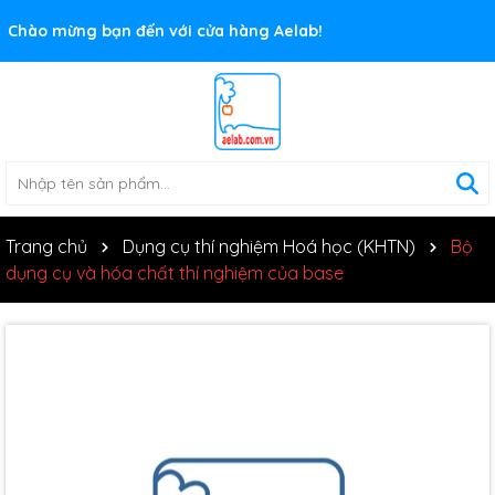
Rất nhiều ưu đãi và chương trình khuyến mãi đang chờ đợi
bạn
Trang chủ
Dụng cụ thí nghiệm Hoá học (KHTN)
Bộ
dụng cụ và hóa chất thí nghiệm của base