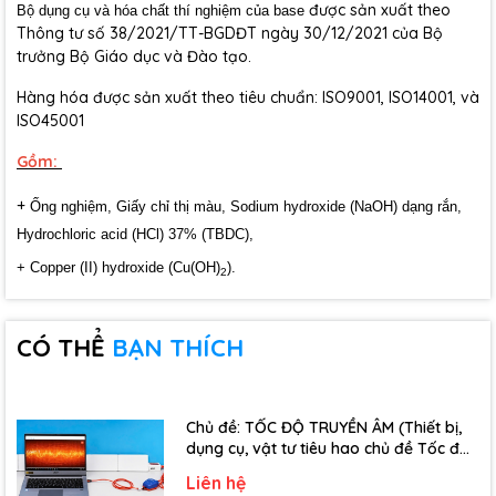
được sản xuất theo
Bộ dụng cụ và hóa chất thí nghiệm của base
Thông tư số 38/2021/TT-BGDĐT ngày 30/12/2021 của Bộ
trưởng Bộ Giáo dục và Đào tạo.
Hàng hóa được sản xuất theo tiêu chuẩn: ISO9001, ISO14001, và
ISO45001
Gồm:
+
Ống
nghiệm, Giấy chỉ thị màu, Sodium hydroxide (NaOH) dạng rắn,
Hydrochloric acid (HCl) 37% (TBDC),
+ Copper (II) hydroxide (Cu(OH)
).
2
CÓ THỂ
BẠN THÍCH
Chủ đề: TỐC ĐỘ TRUYỀN ÂM (Thiết bị,
dụng cụ, vật tư tiêu hao chủ đề Tốc độ
truyền âm - Lớp 12)
Liên hệ