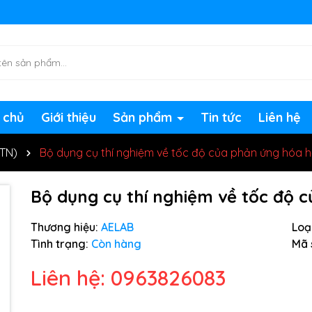
ng chờ đợi bạn
 chủ
Giới thiệu
Sản phẩm
Tin tức
Liên hệ
HTN)
Bộ dụng cụ thí nghiệm về tốc độ của phản ứng hóa 
Bộ dụng cụ thí nghiệm về tốc độ 
Thương hiệu:
AELAB
Loại
Tình trạng:
Còn hàng
Mã 
Liên hệ: 0963826083