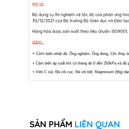
Mô tả:
Bộ dụng cụ thí nghiệm về tốc độ của phản ứng h
30/12/2021 của Bộ trưởng Bộ Giáo dục và Đào tạo
Hàng hóa được sản xuất theo tiêu chuẩn: ISO9001,
Gồm:
+ Cảm
biến nhiệt độ, Ống nghiệm; Ống đong, Cốc thủy tin
+
Cảm biến áp suất khí có thang đo 0 đến 250kPa và độ ph
+ Viên C sủi; Đá vôi cục; Đá vôi bột; Magnesium (Mg) d
SẢN PHẨM
LIÊN QUAN