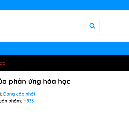
học
của phản ứng hóa học
:
Đang cập nhật
sản phẩm:
H833