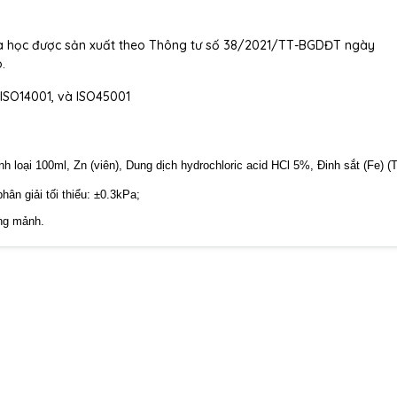
óa học được sản xuất theo Thông tư số 38/2021/TT-BGDĐT ngày
.
 ISO14001, và ISO45001
h loại 100ml, Zn (viên), Dung dịch hydrochloric acid HCl 5%, Đinh sắt (Fe) 
ân giải tối thiểu: ±0.3kPa;
ạng mảnh.