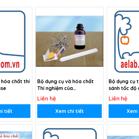
 hóa chất thí
Bộ dụng cụ và hóa chất
Bộ dụng cụ t
ase
Thí nghiệm của
sánh tốc độ
hydrochloric acid
ứng hóa học
Liên hệ
Liên hệ
i tiết
Xem chi tiết
Xem c