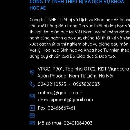
CÔNG TY TNHH THIẾT BỊ VÀ DỊCH VỤ KHOA
HỌC AE
Công ty TNHH Thiết bị và Dịch vụ Khoa học AE là nh
sản xuất hàng đầu trong lĩnh vực thiết bị dạy học và
thí nghiệm giáo dục tại Việt Nam. Với sứ mệnh đồng
hành cùng ngành giáo dục, chúng tôi thiết kế và sả
xuất các thiết bị thí nghiệm phục vụ giảng dạy môn
Vật lý, Hóa học, Sinh học và Khoa học Tự nhiên theo
đúng quy chuẩn của Bộ Giáo dục & Đào tạo.
VPGD: P901, Tòa nhà OTC2, KĐT Vigracera
Xuân Phương, Nam Từ Liêm, Hà Nội
024.22110325
-
0963826083
cmthuy@gmail.com -
ae.equipment@gmail.com
Fax: 02466667461
Mã số thuế: 02401064903