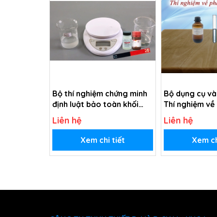
Bộ thí nghiệm chứng minh
Bộ dụng cụ và
định luật bảo toàn khối
Thí nghiệm về
lượng
hóa học
Liên hệ
Liên hệ
Xem chi tiết
Xem ch