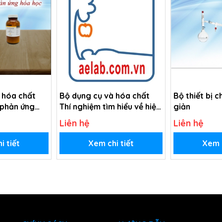
 hóa chất
Bộ dụng cụ và hóa chất
Bộ thiết bị 
 phản ứng
Thí nghiệm tìm hiểu về hiện
giản
tượng chất biến đổi
Liên hệ
Liên hệ
i tiết
Xem chi tiết
Xem c