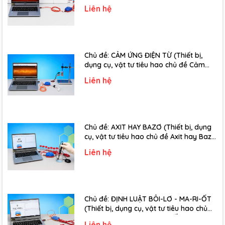
truyền âm - Lớp 12)
Liên hệ
Chủ đề: CẢM ỨNG ĐIỆN TỪ (Thiết bị,
dụng cụ, vật tư tiêu hao chủ đề Cảm
ứng điện từ - Lớp 11)
Liên hệ
Chủ đề: AXIT HAY BAZƠ (Thiết bị, dụng
cụ, vật tư tiêu hao chủ đề Axit hay Bazơ
- Lớp 11)
Liên hệ
Chủ đề: ĐỊNH LUẬT BÔI-LƠ - MA-RI-ỐT
(Thiết bị, dụng cụ, vật tư tiêu hao chủ
đề Định luật Bôi-Lơ-Ma-Ri-Ốt - Lớp 10)
Liên hệ