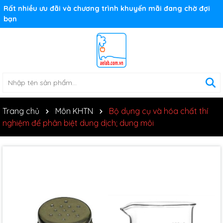
Rất nhiều ưu đãi và chương trình khuyến mãi đang chờ đợi
bạn
Trang chủ
Môn KHTN
Bộ dụng cụ và hóa chất thí
nghiệm để phân biệt dung dịch; dung môi