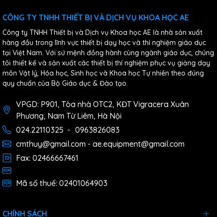
CÔNG TY TNHH THIẾT BỊ VÀ DỊCH VỤ KHOA HỌC AE
Công ty TNHH Thiết bị và Dịch vụ Khoa học AE là nhà sản xuất
hàng đầu trong lĩnh vực thiết bị dạy học và thí nghiệm giáo dục
tại Việt Nam. Với sứ mệnh đồng hành cùng ngành giáo dục, chúng
tôi thiết kế và sản xuất các thiết bị thí nghiệm phục vụ giảng dạy
môn Vật lý, Hóa học, Sinh học và Khoa học Tự nhiên theo đúng
quy chuẩn của Bộ Giáo dục & Đào tạo.
VPGD: P901, Tòa nhà OTC2, KĐT Vigracera Xuân
Phương, Nam Từ Liêm, Hà Nội
024.22110325
-
0963826083
cmthuy@gmail.com - ae.equipment@gmail.com
Fax: 02466667461
Mã số thuế: 02401064903
CHÍNH SÁCH