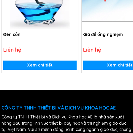
Đèn cồn
Giá để ống nghiệm
Liên hệ
Liên hệ
Xem chi tiết
Xem chi tiết
CÔNG TY TNHH THIẾT BỊ VÀ DỊCH VỤ KHOA HỌC AE
Công ty TNHH Thiết bị và Dịch vụ Khoa học AE là nhà sản xuất
hàng đầu trong lĩnh vực thiết bị dạy học và thí nghiệm giáo dục
tại Việt Nam. Với sứ mệnh đồng hành cùng ngành giáo dục, chúng