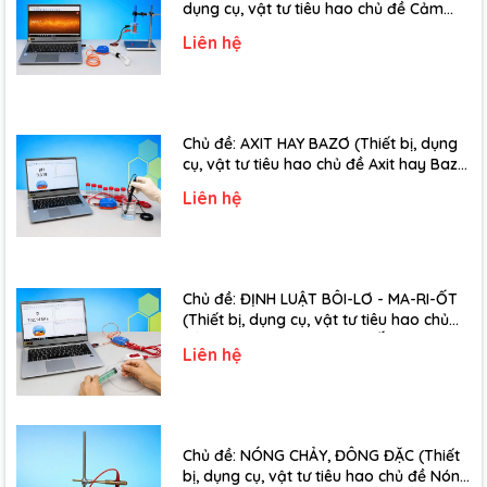
dụng cụ, vật tư tiêu hao chủ đề Cảm
ứng điện từ - Lớp 11)
Liên hệ
Chủ đề: AXIT HAY BAZƠ (Thiết bị, dụng
cụ, vật tư tiêu hao chủ đề Axit hay Bazơ
- Lớp 11)
Liên hệ
Chủ đề: ĐỊNH LUẬT BÔI-LƠ - MA-RI-ỐT
(Thiết bị, dụng cụ, vật tư tiêu hao chủ
đề Định luật Bôi-Lơ-Ma-Ri-Ốt - Lớp 10)
Liên hệ
Chủ đề: NÓNG CHẢY, ĐÔNG ĐẶC (Thiết
bị, dụng cụ, vật tư tiêu hao chủ đề Nóng