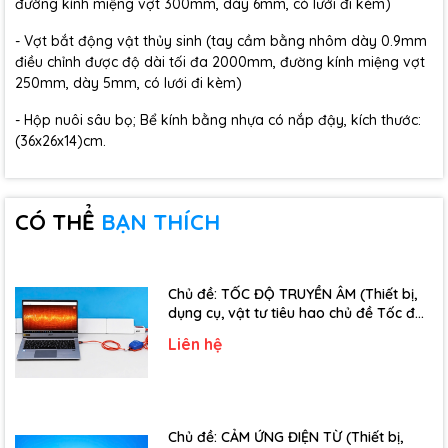
đường kính miệng vợt 300mm, dày 6mm, có lưới đi kèm)
- Vợt bắt động vật thủy sinh (tay cầm bằng nhôm dày 0.9mm
điều chỉnh được độ dài tối đa 2000mm, đường kính miệng vợt
250mm, dày 5mm, có lưới đi kèm)
- Hộp nuôi sâu bọ; Bể kính bằng nhựa có nắp đậy, kích thước:
(36x26x14)cm.
CÓ THỂ
BẠN THÍCH
Chủ đề: TỐC ĐỘ TRUYỀN ÂM (Thiết bị,
dụng cụ, vật tư tiêu hao chủ đề Tốc độ
truyền âm - Lớp 12)
Liên hệ
Chủ đề: CẢM ỨNG ĐIỆN TỪ (Thiết bị,