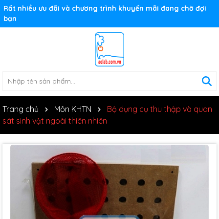
Rất nhiều ưu đãi và chương trình khuyến mãi đang chờ đợi
bạn
Trang chủ
Môn KHTN
Bộ dụng cụ thu thập và quan
sát sinh vật ngoài thiên nhiên