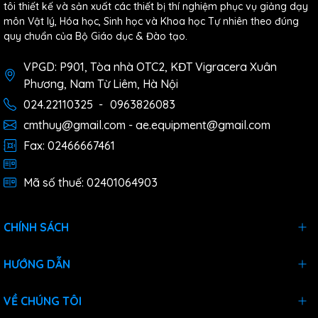
tôi thiết kế và sản xuất các thiết bị thí nghiệm phục vụ giảng dạy
môn Vật lý, Hóa học, Sinh học và Khoa học Tự nhiên theo đúng
quy chuẩn của Bộ Giáo dục & Đào tạo.
VPGD: P901, Tòa nhà OTC2, KĐT Vigracera Xuân
Phương, Nam Từ Liêm, Hà Nội
024.22110325
-
0963826083
cmthuy@gmail.com - ae.equipment@gmail.com
Fax: 02466667461
Mã số thuế: 02401064903
CHÍNH SÁCH
HƯỚNG DẪN
VỀ CHÚNG TÔI