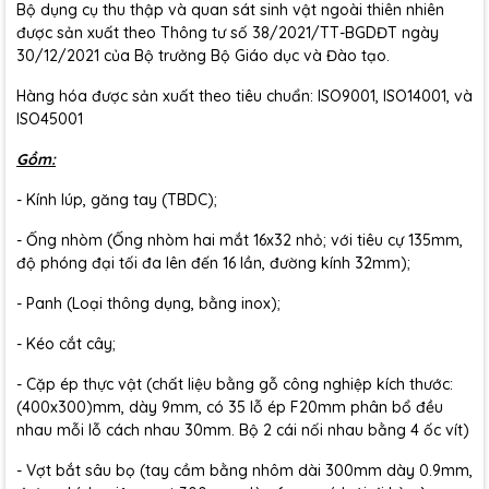
Bộ dụng cụ thu thập và quan sát sinh vật ngoài thiên nhiên
được sản xuất theo Thông tư số 38/2021/TT-BGDĐT ngày
30/12/2021 của Bộ trưởng Bộ Giáo dục và Đào tạo.
Hàng hóa được sản xuất theo tiêu chuẩn: ISO9001, ISO14001, và
ISO45001
Gồm:
- Kính lúp, găng tay (TBDC);
- Ống nhòm (Ống nhòm hai mắt 16x32 nhỏ; với tiêu cự 135mm,
độ phóng đại tối đa lên đến 16 lần, đường kính 32mm);
- Panh (Loại thông dụng, bằng inox);
- Kéo cắt cây;
- Cặp ép thực vật (chất liệu bằng gỗ công nghiệp kích thước:
(400x300)mm, dày 9mm, có 35 lỗ ép F20mm phân bổ đều
nhau mỗi lỗ cách nhau 30mm. Bộ 2 cái nối nhau bằng 4 ốc vít)
- Vợt bắt sâu bọ (tay cầm bằng nhôm dài 300mm dày 0.9mm,