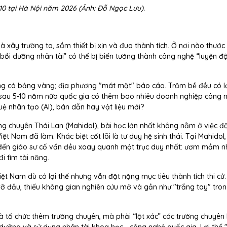
p 10 tại Hà Nội năm 2026 (Ảnh: Đỗ Ngọc Lưu).
 xây trường to, sắm thiết bị xịn và đua thành tích. Ở nơi nào thước
bồi dưỡng nhân tài” có thể bị biến tướng thành công nghệ “luyện độ
ờng có bảng vàng; địa phương "mát mặt" báo cáo. Trăm bề đều có lợ
ỏ: sau 5-10 năm nữa quốc gia có thêm bao nhiêu doanh nghiệp công 
uệ nhân tạo (AI), bán dẫn hay vật liệu mới?
g chuyên Thái Lan (Mahidol), bài học lớn nhất không nằm ở việc đ
ệt Nam đã làm. Khác biệt cốt lõi là tư duy hệ sinh thái. Tại Mahidol
g đến giáo sư cố vấn đều xoay quanh một trục duy nhất: ươm mầm 
i tìm tài năng.
iệt Nam dù có lợi thế nhưng vẫn đặt nặng mục tiêu thành tích thi cử
 đỡ đầu, thiếu không gian nghiên cứu mở và gần như "trắng tay" tro
à tổ chức thêm trường chuyên, mà phải “lột xác” các trường chuyên 