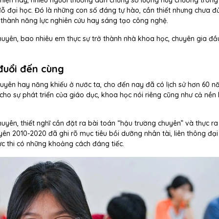
 hiện nay, nhiều người thường dẫn chứng số lượng huy chương trong
 đỗ đại học. Đó là những con số đáng tự hào, cần thiết nhưng chưa đủ
thành năng lực nghiên cứu hay sáng tạo công nghệ.
g chuyên, bao nhiêu em thực sự trở thành nhà khoa học, chuyên gia đ
 đuổi đến cùng
uyên hay năng khiếu ở nước ta, cho đến nay đã có lịch sử hơn 60 n
ho sự phát triển của giáo dục, khoa học nói riêng cũng như cả nền k
uyên, thiết nghĩ cần đặt ra bài toán “hậu trường chuyên” và thực r
ên 2010-2020 đã ghi rõ mục tiêu bồi dưỡng nhân tài, liên thông đại
ực thi có những khoảng cách đáng tiếc.