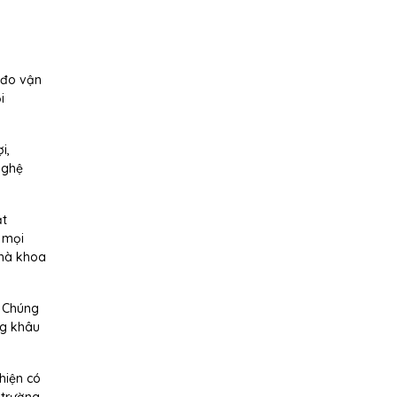
 đo vận
i
i,
nghệ
ặt
, mọi
nhà khoa
. Chúng
ng khâu
hiện có