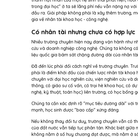
thành hạt nhân của một hệ sinh thái phát hiện, nuôi
trong đại học" ở ta sẽ lãng phí nếu vẫn nặng nợ với
đầu ra. Giải pháp không phải là xây thêm trường, mà 
gia về nhân tài khoa học - công nghệ.
Có nhân tài nhưng chưa có hợp lực
Nhiều trường chuyên hiện nay đang vận hành như nhữ
cứu và doanh nghiệp công nghệ. Chúng ta không có 
liệu quốc gia bám sát chặng đường dài của nhân tài
Đã đến lúc phải đổi cách nghĩ về trường chuyên. Trườ
phải là điểm khởi đầu của chiến lược nhân tài khoa 
chuyên với đại học nghiên cứu, viện nghiên cứu và 
thông, có giáo sư cố vấn, có trại hè khoa học, có 
nghệ, kỹ thuật, toán học) liên trường, có học bổng g
Chúng ta cần xác định rõ "mục tiêu đường dài" với tr
mạnh, học sinh được "bao cấp" xứng đáng.
Nếu không thay đổi tư duy, trường chuyên vẫn có th
của đất nước vẫn tiếp tục phân tán. Khác biệt giữa
không nằm ở số huy chương đạt được, mà nằm ở số 