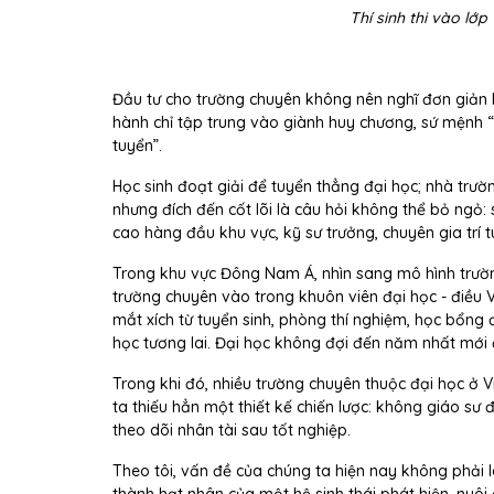
Thí sinh thi vào lớ
Đầu tư cho trường chuyên không nên nghĩ đơn giản là
hành chỉ tập trung vào giành huy chương, sứ mệnh “
tuyển”.
Học sinh đoạt giải để tuyển thẳng đại học; nhà trư
nhưng đích đến cốt lõi là câu hỏi không thể bỏ ng
cao hàng đầu khu vực, kỹ sư trưởng, chuyên gia trí t
Trong khu vực Đông Nam Á, nhìn sang mô hình trườn
trường chuyên vào trong khuôn viên đại học - điều Vi
mắt xích từ tuyển sinh, phòng thí nghiệm, học bổn
học tương lai. Đại học không đợi đến năm nhất mới đ
Trong khi đó, nhiều trường chuyên thuộc đại học ở V
ta thiếu hẳn một thiết kế chiến lược: không giáo sư
theo dõi nhân tài sau tốt nghiệp.
Theo tôi, vấn đề của chúng ta hiện nay không phải l