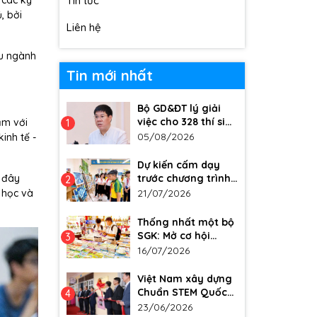
 các kỳ
Tin tức
, bởi
Liên hệ
ầu ngành
Tin mới nhất
Bộ GD&ĐT lý giải
việc cho 328 thí sinh
ăm với
1
Tuyên Quang thi
05/08/2026
inh tế -
lại, còn Quảng Trị
thì không
Dự kiến cấm dạy
a đây
trước chương trình,
2
luyện thi dưới danh
 học và
21/07/2026
nghĩa "giáo dục
tăng cường"
Thống nhất một bộ
SGK: Mở cơ hội
3
nâng cao chất
16/07/2026
lượng dạy học
Việt Nam xây dựng
Chuẩn STEM Quốc
4
gia
23/06/2026