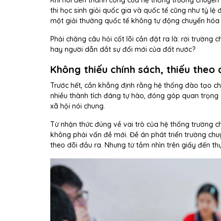
Khi nói đến thành công của hệ thống trường chuyên
thi học sinh giỏi quốc gia và quốc tế cũng như tỷ lệ
một giải thưởng quốc tế không tự động chuyển hóa 
Phải chăng câu hỏi cốt lõi cần đặt ra là: rời trườn
hay người dẫn dắt sự đổi mới của đất nước?
Không thiếu chính sách, thiếu theo
Trước hết, cần khẳng định rằng hệ thống đào tạo ch
nhiều thành tích đáng tự hào, đóng góp quan trọng c
xã hội nói chung.
Từ nhận thức đúng về vai trò của hệ thống trường ch
không phải vấn đề mới. Đề án phát triển trường chuy
theo dõi đầu ra. Nhưng từ tầm nhìn trên giấy đến th