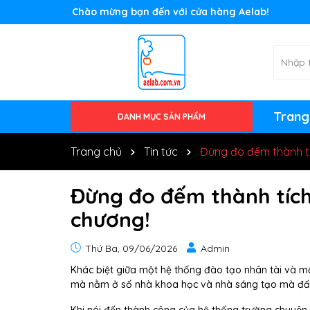
Rất nhiều ưu đãi và chương trình khuyến mãi đa
Trang
DANH MỤC SẢN PHẨM
Thiết bị STEM - STEAM
Cảm biến
Thiết bị Vật lý đại cương
Thiết bị theo thông tư cũ
Thiết bị theo thông tư 37 (Tiểu học)
Thiết bị theo thông tư 38 (THCS)
Thiết bị theo thông tư 39 (THPT)
Trang chủ
Tin tức
Đừng đo đếm thành tí
Đừng đo đếm thành tích
chương!
Thứ Ba, 09/06/2026
Admin
Khác biệt giữa một hệ thống đào tạo nhân tài và m
mà nằm ở số nhà khoa học và nhà sáng tạo mà đất