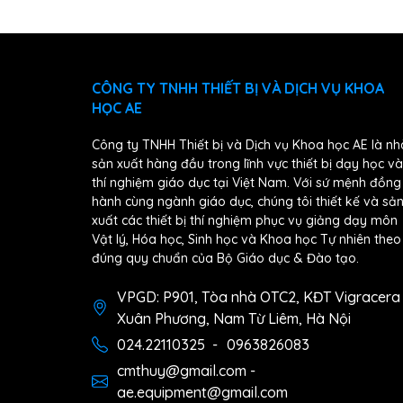
CÔNG TY TNHH THIẾT BỊ VÀ DỊCH VỤ KHOA
HỌC AE
Công ty TNHH Thiết bị và Dịch vụ Khoa học AE là nh
sản xuất hàng đầu trong lĩnh vực thiết bị dạy học và
thí nghiệm giáo dục tại Việt Nam. Với sứ mệnh đồng
hành cùng ngành giáo dục, chúng tôi thiết kế và sả
xuất các thiết bị thí nghiệm phục vụ giảng dạy môn
Vật lý, Hóa học, Sinh học và Khoa học Tự nhiên theo
đúng quy chuẩn của Bộ Giáo dục & Đào tạo.
VPGD: P901, Tòa nhà OTC2, KĐT Vigracera
Xuân Phương, Nam Từ Liêm, Hà Nội
024.22110325
-
0963826083
cmthuy@gmail.com -
ae.equipment@gmail.com