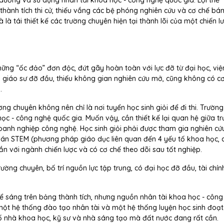
 dưỡng và sử dụng nhân tài khoa học - công nghệ quốc gia. Lợi thế 
 thành tích thi cử, thiếu vắng các bệ phóng nghiên cứu và cơ chế bá
là tái thiết kế các trường chuyên hiện tại thành lõi của một chiến 
ng “ốc đảo” đơn độc, đứt gãy hoàn toàn với lực đỡ từ đại học, việ
giáo sư đỡ đầu, thiếu không gian nghiên cứu mở, cũng không có c
.
ng chuyên không nên chỉ là nơi tuyển học sinh giỏi để đi thi. Trườn
học - công nghệ quốc gia. Muốn vậy, cần thiết kế lại quan hệ giữa t
doanh nghiệp công nghệ. Học sinh giỏi phải được tham gia nghiên cứ
dự án STEM (phương pháp giáo dục liên quan đến 4 yếu tố khoa học,
ắn với ngành chiến lược và có cơ chế theo dõi sau tốt nghiệp.
ường chuyên, bố trí nguồn lực tập trung, có đại học đỡ đầu, tài chín
ể sáng trên bảng thành tích, nhưng nguồn nhân tài khoa học - côn
 một hệ thống đào tạo nhân tài và một hệ thống luyện học sinh đoạt 
nhà khoa học, kỹ sư và nhà sáng tạo mà đất nước đang rất cần.