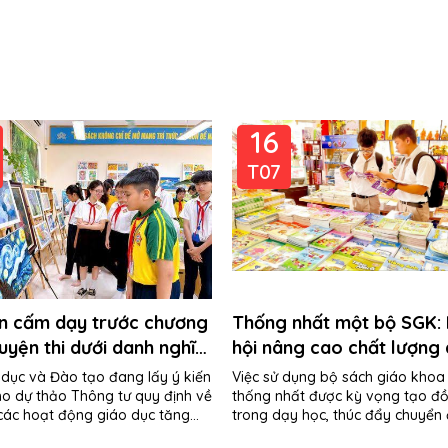
16
T07
ến cấm dạy trước chương
Thống nhất một bộ SGK:
 luyện thi dưới danh nghĩa
hội nâng cao chất lượng
dục tăng cường"
học
 dục và Đào tạo đang lấy ý kiến
Việc sử dụng bộ sách giáo khoa
ho dự thảo Thông tư quy định về
thống nhất được kỳ vọng tạo đ
 các hoạt động giáo dục tăng
trong dạy học, thúc đẩy chuyển 
 hoạt...
và nâng cao chất lượng giáo...