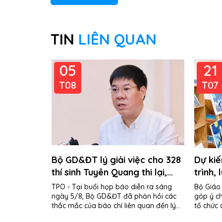
TIN
LIÊN QUAN
05
21
T08
T07
Bộ GD&ĐT lý giải việc cho 328
Dự ki
thí sinh Tuyên Quang thi lại,
trình,
còn Quảng Trị thì không
"giáo 
TPO - Tại buổi họp báo diễn ra sáng
Bộ Giáo
ngày 5/8, Bộ GD&ĐT đã phản hồi các
góp ý c
thắc mắc của báo chí liên quan đến lý
tổ chức
do tổ chức thi...
cường và