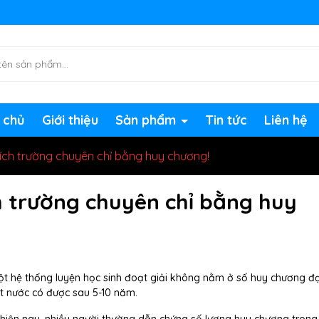
ng chờ đợi bạn
 chủ
Giới thiệu
Sản phẩm
Tin tức
Liên hệ
ch trường chuyên chỉ bằng huy chương!
 trường chuyên chỉ bằng huy
ột hệ thống luyện học sinh đoạt giải không nằm ở số huy chương đạ
 nước có được sau 5-10 năm.