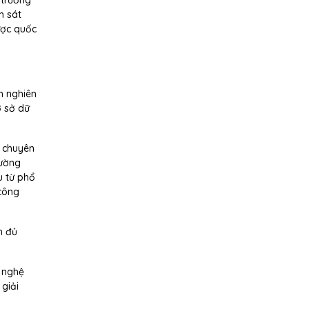
"trường
m sát
lược quốc
n nghiên
ơ sở dữ
g chuyên
rường
u từ phổ
 công
h đủ
g nghệ
giải