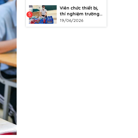
Viên chức thiết bị,
thí nghiệm trường
5
học mong mỏi
19/06/2026
nhận truy lĩnh phụ
cấp độc hại