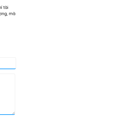
í tài
ương, mà