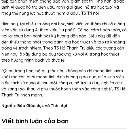
tiếp cận phần mềm chống đạo văn, giám sát thi. Khó hơn là xác
định AI được hỗ trợ đến đâu, ranh giới giữa ‘hỗ trợ học tập’ và
‘thay thế năng lực học thuật’ nằm ở đâu”, TS Trí nói.
Hiện nay, tại nhiều trường đại học, sinh viên và thậm chí cả giảng
viên vẫn sử dụng AI theo kiểu “tự phát”. Có nơi cấm hoàn toàn, có
nơi lại chưa ban hành bất kỳ hướng dẫn nào. Điều này dễ dẫn
đến thiếu thống nhất trong đánh giá học thuật và tạo ra khoảng
trống về trách nhiệm. Theo TS Hồ Thanh Trí, điều các trường cần
hiện nay là xây dựng bộ quy tắc ứng xử với AI trong học thuật
theo hướng minh bạch và thực tế.
“Quan trọng hơn, bộ quy tắc này không nên chỉ mang tính kiểm
soát mà còn phải mang tính định hướng giáo dục, giúp sinh viên
hiểu cách sử dụng AI như một công cụ hỗ trợ tư duy, nghiên cứu
và sáng tạo, thay vì phụ thuộc hoàn toàn vào công nghệ”, TS Hồ
Thanh Trí nhấn mạnh.
Nguồn: Báo Giáo dục và Thời đại
Viết bình luận của bạn