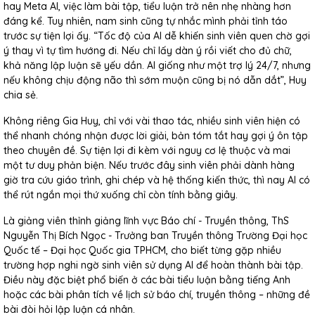
hay Meta AI, việc làm bài tập, tiểu luận trở nên nhẹ nhàng hơn
đáng kể. Tuy nhiên, nam sinh cũng tự nhắc mình phải tỉnh táo
trước sự tiện lợi ấy. “Tốc độ của AI dễ khiến sinh viên quen chờ gợi
ý thay vì tự tìm hướng đi. Nếu chỉ lấy dàn ý rồi viết cho đủ chữ,
khả năng lập luận sẽ yếu dần. AI giống như một trợ lý 24/7, nhưng
nếu không chịu động não thì sớm muộn cũng bị nó dẫn dắt”, Huy
chia sẻ.
Không riêng Gia Huy, chỉ với vài thao tác, nhiều sinh viên hiện có
thể nhanh chóng nhận được lời giải, bản tóm tắt hay gợi ý ôn tập
theo chuyên đề. Sự tiện lợi đi kèm với nguy cơ lệ thuộc và mai
một tư duy phản biện. Nếu trước đây sinh viên phải dành hàng
giờ tra cứu giáo trình, ghi chép và hệ thống kiến thức, thì nay AI có
thể rút ngắn mọi thứ xuống chỉ còn tính bằng giây.
Là giảng viên thỉnh giảng lĩnh vực Báo chí - Truyền thông, ThS
Nguyễn Thị Bích Ngọc - Trưởng ban Truyền thông Trường Đại học
Quốc tế – Đại học Quốc gia TPHCM, cho biết từng gặp nhiều
trường hợp nghi ngờ sinh viên sử dụng AI để hoàn thành bài tập.
Điều này đặc biệt phổ biến ở các bài tiểu luận bằng tiếng Anh
hoặc các bài phân tích về lịch sử báo chí, truyền thông – những đề
bài đòi hỏi lập luận cá nhân.