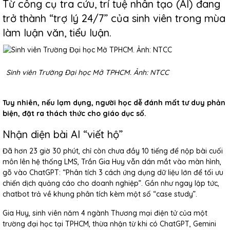
Từ công cụ tra cứu, trí tuệ nhân tạo (AI) đang
trở thành “trợ lý 24/7” của sinh viên trong mùa
làm luận văn, tiểu luận.
Sinh viên Trường Đại học Mở TPHCM. Ảnh: NTCC
Tuy nhiên, nếu lạm dụng, người học dễ đánh mất tư duy phản
biện, đặt ra thách thức cho giáo dục số.
Nhận diện bài AI “viết hộ”
Đã hơn 23 giờ 30 phút, chỉ còn chưa đầy 10 tiếng để nộp bài cuối
môn lên hệ thống LMS, Trần Gia Huy vẫn dán mắt vào màn hình,
gõ vào ChatGPT: “Phân tích 3 cách ứng dụng dữ liệu lớn để tối ưu
chiến dịch quảng cáo cho doanh nghiệp”. Gần như ngay lập tức,
chatbot trả về khung phân tích kèm một số “case study”.
Gia Huy, sinh viên năm 4 ngành Thương mại điện tử của một
trường đại học tại TPHCM, thừa nhận từ khi có ChatGPT, Gemini