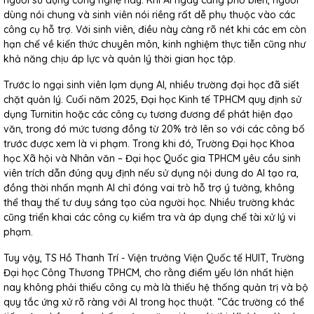
người sử dụng công nghệ này. Khi AI ngày càng phổ biến, người
dùng nói chung và sinh viên nói riêng rất dễ phụ thuộc vào các
công cụ hỗ trợ. Với sinh viên, điều này càng rõ nét khi các em còn
hạn chế về kiến thức chuyên môn, kinh nghiệm thực tiễn cũng như
khả năng chịu áp lực và quản lý thời gian học tập.
Trước lo ngại sinh viên lạm dụng AI, nhiều trường đại học đã siết
chặt quản lý. Cuối năm 2025, Đại học Kinh tế TPHCM quy định sử
dụng Turnitin hoặc các công cụ tương đương để phát hiện đạo
văn, trong đó mức tương đồng từ 20% trở lên so với các công bố
trước được xem là vi phạm. Trong khi đó, Trường Đại học Khoa
học Xã hội và Nhân văn – Đại học Quốc gia TPHCM yêu cầu sinh
viên trích dẫn đúng quy định nếu sử dụng nội dung do AI tạo ra,
đồng thời nhấn mạnh AI chỉ đóng vai trò hỗ trợ ý tưởng, không
thể thay thế tư duy sáng tạo của người học. Nhiều trường khác
cũng triển khai các công cụ kiểm tra và áp dụng chế tài xử lý vi
phạm.
Tuy vậy, TS Hồ Thanh Trí - Viện trưởng Viện Quốc tế HUIT, Trường
Đại học Công Thương TPHCM, cho rằng điểm yếu lớn nhất hiện
nay không phải thiếu công cụ mà là thiếu hệ thống quản trị và bộ
quy tắc ứng xử rõ ràng với AI trong học thuật. “Các trường có thể