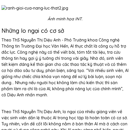
Ảnh minh họa INT.
Những lo ngại có cơ sở
Theo ThS Nguyễn Thị Diệu Anh - Phó Trưởng khoa Công nghệ
Thông tin Trường Đại học Văn Hiến, AI thực chất là công cụ hỗ trợ
đắc lực. Công nghệ này có thể viết bài, tóm tắt tài liệu, tra cứu
thông tin hay gợi ý ý tưởng chỉ trong vài giây. Nhờ đó, sinh viên
tiết kiệm đáng kể thời gian cho các thao tác kỹ thuật và có thêm
cơ hội đào sâu tư duy, phản biện, sáng tạo. “Với nhiều sinh viên, AI
giống như chiếc chìa khóa vạn năng để xử lý bài luận, soạn nội
dung… Nhưng nếu người học không làm chủ kiến thức thì sản
phẩm làm ra chỉ là của AI, không phải năng lực của chính mình”,
cô Diệu Anh nhấn mạnh.
Theo ThS Nguyễn Thị Diệu Anh, lo ngại của nhiều giảng viên về
việc sinh viên dần lệ thuộc AI trong học tập là hoàn toàn có cơ sở.
Tuy nhiên, vấn đề cốt lõi không nằm ở bản thân AI mà ở cách con