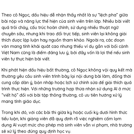
Theo cô Ngọc, dấu hiệu dễ nhận thấy nhất là sự “lệch pha” giữa
bài nộp và năng lực thể hiện của sinh viên trên lớp. Nhiều bài viết
quá trôi chảy, cấu trúc hoàn chỉnh, sử dụng nhiều thuật ngữ
chuyên sâu, nhưng khi trao đổi trực tiếp, sinh viên lại không giải
thích được lập luận hay nguồn tham khảo. Ngoài ra, các đoạn
văn mang tính khái quát cao nhưng thiếu ví dụ gắn với bối cảnh
Việt Nam cũng là điểm đáng lưu ý, bởi đây vốn là lợi thế nếu sinh
viên tự thực hiện bài viết.
Khi phát hiện dấu hiệu bất thường, cô Ngọc không vội quy kết mà
thường yêu cầu sinh viên trình bày lại nội dung bài làm, đồng thời
cung cấp dàn ý, bản nháp hoặc lịch sử chỉnh sửa để giải thích quá
trình thực hiện. Với những trường hợp thừa nhận sử dụng AI ở mức
“viết hộ” đối với bài tập thông thường, cô ưu tiên hướng xử lý
mang tính giáo dục.
Trong khi đó, với các bài thi giữa kỳ hoặc cuối kỳ dưới hình thức
tiểu luận, khi giảng viên đã quy định rõ việc nghiêm cấm lạm
dụng AI vượt mức cho phép mà sinh viên vẫn vi phạm, nhà trường
sẽ xử lý theo đúng quy định học vụ.