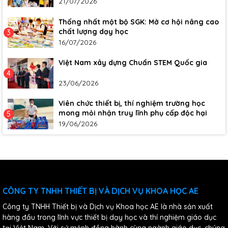
21/07/2026
Thống nhất một bộ SGK: Mở cơ hội nâng cao
chất lượng dạy học
3
16/07/2026
Việt Nam xây dựng Chuẩn STEM Quốc gia
4
23/06/2026
Viên chức thiết bị, thí nghiệm trường học
mong mỏi nhận truy lĩnh phụ cấp độc hại
5
19/06/2026
CÔNG TY TNHH THIẾT BỊ VÀ DỊCH VỤ KHOA HỌC AE
Công ty TNHH Thiết bị và Dịch vụ Khoa học AE là nhà sản xuất
hàng đầu trong lĩnh vực thiết bị dạy học và thí nghiệm giáo dục