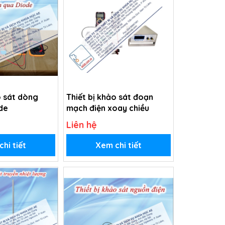
o sát dòng
Thiết bị khảo sát đoạn
de
mạch điện xoay chiều
Liên hệ
hi tiết
Xem chi tiết