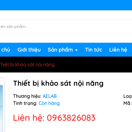
ng chờ đợi bạn
 chủ
Giới thiệu
Sản phẩm
Tin tức
Liên hệ
Thiết bị khảo sát nội năng
Thiết bị khảo sát nội năng
Thương hiệu:
AELAB
Loại
Tình trạng:
Còn hàng
Mã 
Liên hệ: 0963826083