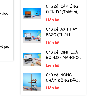
tiêu hao chủ đề Tốc
độ truyền âm - Lớp
Chủ đề: CẢM ỨNG
12)
ĐIỆN TỪ (Thiết bị,
o dục
dụng cụ, vật tư tiêu
Liên hệ
hao chủ đề Cảm
ứng điện từ - Lớp 11)
Chủ đề: AXIT HAY
BAZƠ (Thiết bị,
dụng cụ, vật tư tiêu
Liên hệ
hao chủ đề Axit hay
ó pit-
Bazơ - Lớp 11)
Chủ đề: ĐỊNH LUẬT
BÔI-LƠ - MA-RI-ỐT
(Thiết bị, dụng cụ,
Liên hệ
vật tư tiêu hao chủ
đề Định luật Bôi-Lơ-
Chủ đề: NÓNG
Ma-Ri-Ốt - Lớp 10)
CHẢY, ĐÔNG ĐẶC
(Thiết bị, dụng cụ,
Liên hệ
vật tư tiêu hao chủ
đề Nóng chảy,
đông đặc - Lớp 10)