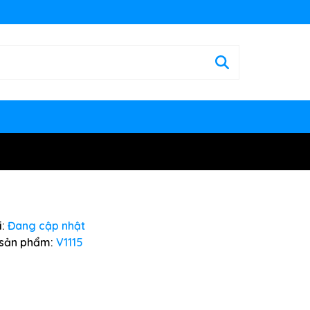
:
Đang cập nhật
sản phẩm:
V1115