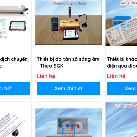
 dịch chuyển,
Thiết bị đo tần số sóng âm
Thiết bị khả
c
- Theo SGK
điện qua dio
Liên hệ
Liên hệ
i tiết
Xem chi tiết
Xem c