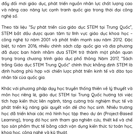
đẩy đổi mới giáo dục, phát triển nguồn nhân lực chất lượng cao
và nâng cao năng lực cạnh tranh quốc gia trong thời đại công
nghệ số.
Theo tài liệu “Sự phát triển của giáo dục STEM tại Trung Quốc”,
STEM bắt đầu được quan tâm từ lĩnh vực giáo dục khoa học –
công nghệ từ năm 2001 và phát triển mạnh sau năm 2012. Đặc
biệt, từ năm 2016, nhiều chính sách cấp quốc gia và địa phương
đã được ban hành nhằm đưa STEM trở thành một phần quan
trọng trong chương trình giáo dục phổ thông. Năm 2017, “Sách
trắng Giáo dục STEM Trung Quốc” chính thức khẳng định STEM là
định hướng phù hợp với chiến lược phát triển kinh tế và đào tạo
nhân tài của quốc gia.
Khác với phương pháp dạy học truyền thống thiên về lý thuyết và
môn học riêng lẻ, giáo dục STEM tại Trung Quốc hướng tới việc
tích hợp kiến thức liên ngành, tăng cường trải nghiệm thực tế và
phát triển kỹ năng giải quyết vấn đề cho học sinh. Nhiều trường
học đã triển khai các mô hình học tập theo dự án (Project-Based
Learning), trong đó học sinh tham gia nghiên cứu, thiết kế và chế
tạo sản phẩm thực tế bằng cách vận dụng kiến thức từ toán học,
khoa học, công nghệ và kỹ thuật.