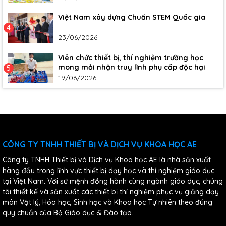
Việt Nam xây dựng Chuẩn STEM Quốc gia
4
23/06/2026
Viên chức thiết bị, thí nghiệm trường học
mong mỏi nhận truy lĩnh phụ cấp độc hại
5
19/06/2026
CÔNG TY TNHH THIẾT BỊ VÀ DỊCH VỤ KHOA HỌC AE
Công ty TNHH Thiết bị và Dịch vụ Khoa học AE là nhà sản xuất
hàng đầu trong lĩnh vực thiết bị dạy học và thí nghiệm giáo dục
tại Việt Nam. Với sứ mệnh đồng hành cùng ngành giáo dục, chúng
tôi thiết kế và sản xuất các thiết bị thí nghiệm phục vụ giảng dạy
môn Vật lý, Hóa học, Sinh học và Khoa học Tự nhiên theo đúng
quy chuẩn của Bộ Giáo dục & Đào tạo.