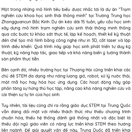
Một trong những mô hình tiêu biểu được nhắc tới là dự án “Trạm
nghiên cứu khoa học sinh thái thông minh” tại Trường Trung học
Zhongguancun Bắc Kinh. Dự án kéo dài 15 tuần, yêu cầu học sinh
xây dựng mô hình trạm nghiên cứu sinh thái thông minh thông
qua các bước từ khảo sát thực tế, lập kế hoạch, thiết kế kỹ thuật
đến chế tạo mô hình bằng công nghệ như in 3D, cắt laser và lập
trình điều khiển. Quá trình này giúp học sinh phát triển tư duy kỹ
thuật, kỹ năng hợp tác, giao tiếp và khả năng biến ý tưởng thành
sản phẩm thực tiễn.
Bên cạnh đó, nhiều trường học tại Thượng Hải cũng triển khai các
chủ đề STEM đa dạng như năng lượng gió, robot, xử lý nước thải,
mật mã học hay hóa học ứng dụng. Các hoạt động này góp
phần tăng sự hứng thú học tập, nâng cao khả năng nghiên cứu và
cải thiện sự tự tin của học sinh.
Tuy nhiên, tài liệu cũng chỉ ra rằng giáo dục STEM tại Trung Quốc
vẫn đang đối mặt với nhiều thách thức như thiếu chương trình
chuẩn hóa, thiếu hệ thống đánh giá thống nhất và đặc biệt là
thiếu đội ngũ giáo viên có năng lực triển khai STEM theo hướng
liên ngành. Để giải quyết vấn đề này, Trung Quốc đã triển khai