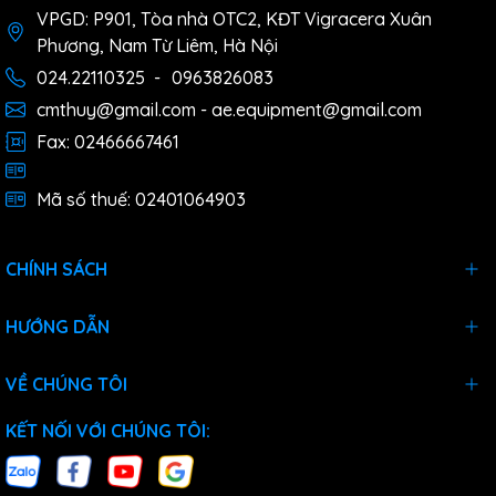
VPGD: P901, Tòa nhà OTC2, KĐT Vigracera Xuân
Phương, Nam Từ Liêm, Hà Nội
024.22110325
-
0963826083
cmthuy@gmail.com - ae.equipment@gmail.com
Fax: 02466667461
Mã số thuế: 02401064903
CHÍNH SÁCH
HƯỚNG DẪN
VỀ CHÚNG TÔI
KẾT NỐI VỚI CHÚNG TÔI: