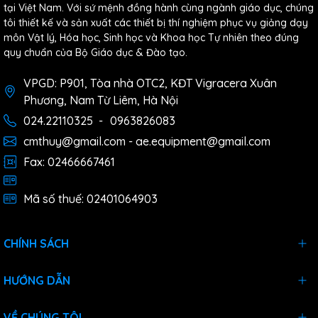
tại Việt Nam. Với sứ mệnh đồng hành cùng ngành giáo dục, chúng
tôi thiết kế và sản xuất các thiết bị thí nghiệm phục vụ giảng dạy
môn Vật lý, Hóa học, Sinh học và Khoa học Tự nhiên theo đúng
quy chuẩn của Bộ Giáo dục & Đào tạo.
VPGD: P901, Tòa nhà OTC2, KĐT Vigracera Xuân
Phương, Nam Từ Liêm, Hà Nội
024.22110325
-
0963826083
cmthuy@gmail.com - ae.equipment@gmail.com
Fax: 02466667461
Mã số thuế: 02401064903
CHÍNH SÁCH
HƯỚNG DẪN
VỀ CHÚNG TÔI