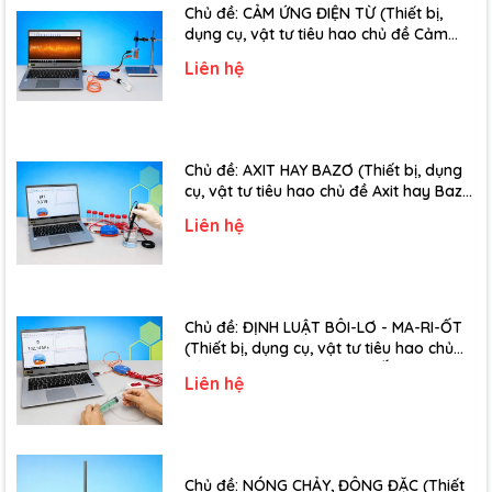
Chủ đề: CẢM ỨNG ĐIỆN TỪ (Thiết bị,
dụng cụ, vật tư tiêu hao chủ đề Cảm
ứng điện từ - Lớp 11)
Liên hệ
Chủ đề: AXIT HAY BAZƠ (Thiết bị, dụng
cụ, vật tư tiêu hao chủ đề Axit hay Bazơ
- Lớp 11)
Liên hệ
Chủ đề: ĐỊNH LUẬT BÔI-LƠ - MA-RI-ỐT
(Thiết bị, dụng cụ, vật tư tiêu hao chủ
đề Định luật Bôi-Lơ-Ma-Ri-Ốt - Lớp 10)
Liên hệ
Chủ đề: NÓNG CHẢY, ĐÔNG ĐẶC (Thiết