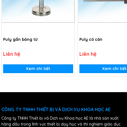
Puly gắn bảng từ
Puly có cán
Liên hệ
Liên hệ
Xem chi tiết
Xem chi tiết
CÔNG TY TNHH THIẾT BỊ VÀ DỊCH VỤ KHOA HỌC AE
Công ty TNHH Thiết bị và Dịch vụ Khoa học AE là nhà sản xuất
hàng đầu trong lĩnh vực thiết bị dạy học và thí nghiệm giáo dục