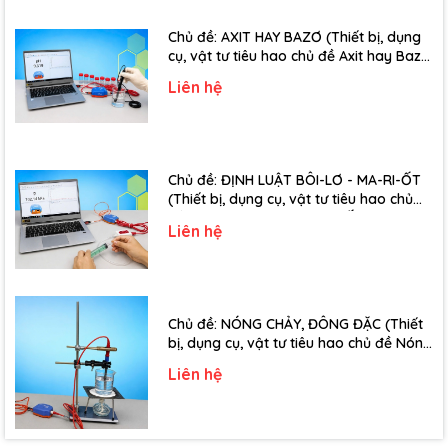
Chủ đề: AXIT HAY BAZƠ (Thiết bị, dụng
cụ, vật tư tiêu hao chủ đề Axit hay Bazơ
- Lớp 11)
Liên hệ
Chủ đề: ĐỊNH LUẬT BÔI-LƠ - MA-RI-ỐT
(Thiết bị, dụng cụ, vật tư tiêu hao chủ
đề Định luật Bôi-Lơ-Ma-Ri-Ốt - Lớp 10)
Liên hệ
Chủ đề: NÓNG CHẢY, ĐÔNG ĐẶC (Thiết
bị, dụng cụ, vật tư tiêu hao chủ đề Nóng
chảy, đông đặc - Lớp 10)
Liên hệ