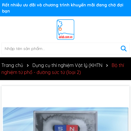
Rất nhiều ưu đãi và chương trình khuyến mãi đang chờ đợi
bạn
Trang chủ
Dụng cụ thí nghiệm Vật lý (KHTN
Bộ thí
nghiệm từ phổ - đường sức từ (loại 2)