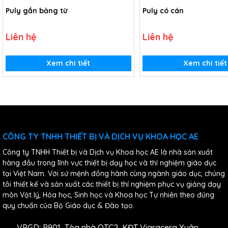
Puly gắn bảng từ
Puly có cán
Liên hệ
Liên hệ
Xem chi tiết
Xem chi tiết
CÔNG TY TNHH THIẾT BỊ VÀ DỊCH VỤ KHOA HỌC AE
Công ty TNHH Thiết bị và Dịch vụ Khoa học AE là nhà sản xuất
hàng đầu trong lĩnh vực thiết bị dạy học và thí nghiệm giáo dục
tại Việt Nam. Với sứ mệnh đồng hành cùng ngành giáo dục, chúng
tôi thiết kế và sản xuất các thiết bị thí nghiệm phục vụ giảng dạy
môn Vật lý, Hóa học, Sinh học và Khoa học Tự nhiên theo đúng
quy chuẩn của Bộ Giáo dục & Đào tạo.
VPGD: P901, Tòa nhà OTC2, KĐT Vigracera Xuân