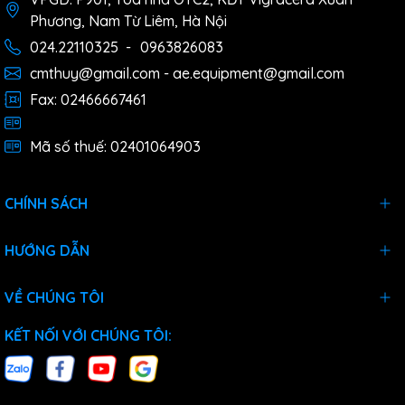
Phương, Nam Từ Liêm, Hà Nội
024.22110325
-
0963826083
cmthuy@gmail.com - ae.equipment@gmail.com
Fax: 02466667461
Mã số thuế: 02401064903
CHÍNH SÁCH
HƯỚNG DẪN
VỀ CHÚNG TÔI
KẾT NỐI VỚI CHÚNG TÔI: