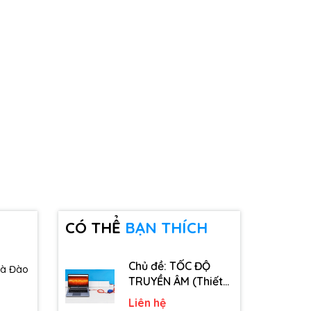
CÓ THỂ
BẠN THÍCH
Chủ đề: TỐC ĐỘ
và Đào
TRUYỀN ÂM (Thiết
bị, dụng cụ, vật tư
Liên hệ