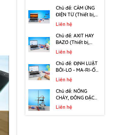
tiêu hao chủ đề Tốc
độ truyền âm - Lớp
Chủ đề: CẢM ỨNG
12)
ĐIỆN TỪ (Thiết bị,
dụng cụ, vật tư tiêu
Liên hệ
hao chủ đề Cảm
ứng điện từ - Lớp 11)
Chủ đề: AXIT HAY
BAZƠ (Thiết bị,
dụng cụ, vật tư tiêu
Liên hệ
hao chủ đề Axit hay
Bazơ - Lớp 11)
Chủ đề: ĐỊNH LUẬT
BÔI-LƠ - MA-RI-ỐT
(Thiết bị, dụng cụ,
Liên hệ
vật tư tiêu hao chủ
đề Định luật Bôi-Lơ-
Chủ đề: NÓNG
Ma-Ri-Ốt - Lớp 10)
CHẢY, ĐÔNG ĐẶC
(Thiết bị, dụng cụ,
Liên hệ
vật tư tiêu hao chủ
đề Nóng chảy,
đông đặc - Lớp 10)