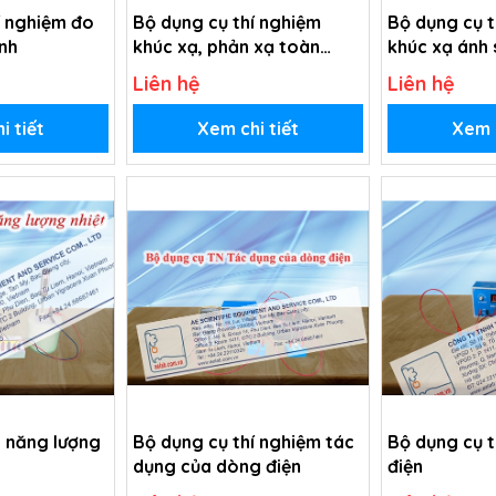
í nghiệm đo
Bộ dụng cụ thí nghiệm
Bộ dụng cụ t
ính
khúc xạ, phản xạ toàn
khúc xạ ánh
phần
Liên hệ
Liên hệ
i tiết
Xem chi tiết
Xem c
 năng lượng
Bộ dụng cụ thí nghiệm tác
Bộ dụng cụ t
dụng của dòng điện
điện