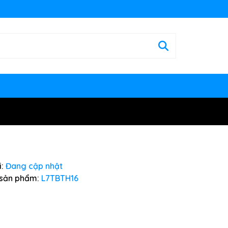
:
Đang cập nhật
sản phẩm:
L7TBTH16