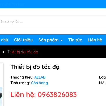
ng chờ đợi bạn
 chủ
Giới thiệu
Sản phẩm
Tin tức
Liên hệ
Thiết bị đo tốc độ
Thiết bị đo tốc độ
Thương hiệu:
AELAB
Loại
Tình trạng:
Còn hàng
Mã 
Liên hệ: 0963826083