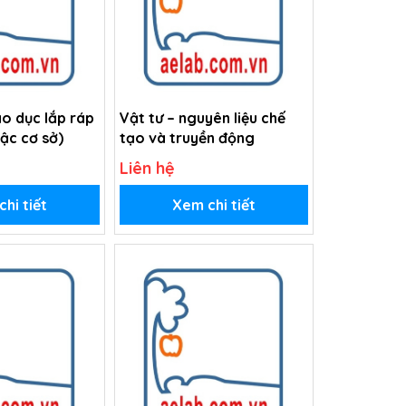
o dục lắp ráp
Vật tư – nguyên liệu chế
bậc cơ sở)
tạo và truyền động
Liên hệ
hi tiết
Xem chi tiết