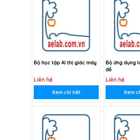
Cường độ ánh sáng
👉 Có thể lập trình và điều khiển từ xa thông qua 
📘
Kèm giáo án STEM bài bản
Hỗ trợ giảng dạy theo hướng thực hành:
Sinh học: quá trình sinh trưởng của cây
Hóa học: dung dịch dinh dưỡng
Bộ học tập AI thị giác máy
Bộ ứng dụng I
Công nghệ: lập trình, IoT
đề
Kỹ thuật: lắp ráp hệ thống
Liên hệ
Liên hệ
Xem chi tiết
Xem ch
🧪 Bộ sản phẩm bao gồm
Hệ thống ống trồng thủy canh NFT
Bơm nước tuần hoàn & phụ kiện dẫn nước
Rọ trồng, giá đỡ và bể chứa dung dịch