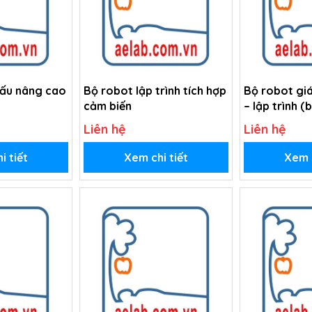
đấu nâng cao
Bộ robot lập trình tích hợp
Bộ robot giá
cảm biến
– lập trình (
Liên hệ
Liên hệ
i tiết
Xem chi tiết
Xem c
n:
lên hệ thống ống trồng
 chu trình
tốc độ phát triển của cây.