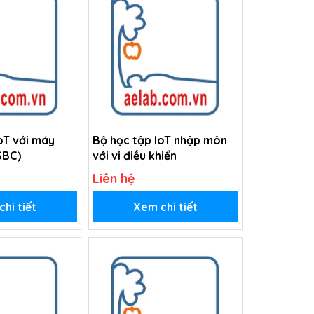
oT với máy
Bộ học tập IoT nhập môn
SBC)
với vi điều khiển
Liên hệ
hi tiết
Xem chi tiết