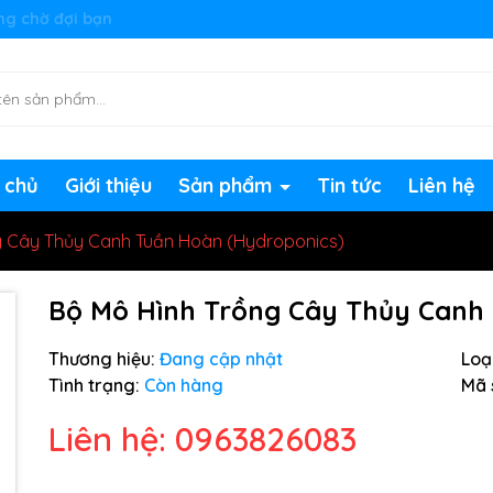
ng chờ đợi bạn
 chủ
Giới thiệu
Sản phẩm
Tin tức
Liên hệ
g Cây Thủy Canh Tuần Hoàn (Hydroponics)
Bộ Mô Hình Trồng Cây Thủy Canh
Thương hiệu:
Đang cập nhật
Loại
Tình trạng:
Còn hàng
Mã 
Liên hệ: 0963826083