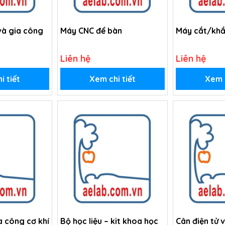
 và gia công
Máy CNC để bàn
Máy cắt/khắ
Liên hệ
Liên hệ
i tiết
Xem chi tiết
Xem c
a công cơ khí
Bộ học liệu – kit khoa học
Cân điện tử và dụng c