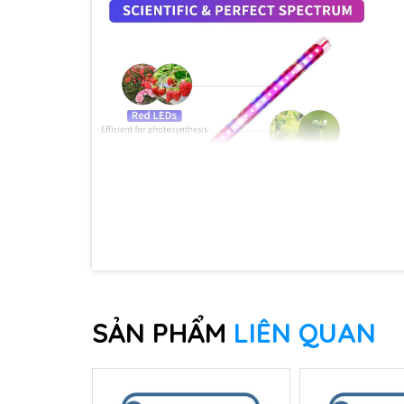
📡
Tích hợp bộ Kit IoT thông minh
SẢN PHẨM
Cho phép theo dõi và điều khiển các thông số môi
LIÊN QUAN
Nhiệt độ, độ ẩm
Độ pH, nồng độ dinh dưỡng (TDS)