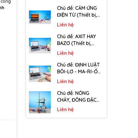
tiêu hao chủ đề Tốc
p công
độ truyền âm - Lớp
ình
Chủ đề: CẢM ỨNG
12)
ĐIỆN TỪ (Thiết bị,
dụng cụ, vật tư tiêu
Liên hệ
hao chủ đề Cảm
ứng điện từ - Lớp 11)
Chủ đề: AXIT HAY
BAZƠ (Thiết bị,
dụng cụ, vật tư tiêu
Liên hệ
hao chủ đề Axit hay
Bazơ - Lớp 11)
Chủ đề: ĐỊNH LUẬT
BÔI-LƠ - MA-RI-ỐT
(Thiết bị, dụng cụ,
Liên hệ
vật tư tiêu hao chủ
đề Định luật Bôi-Lơ-
Chủ đề: NÓNG
Ma-Ri-Ốt - Lớp 10)
CHẢY, ĐÔNG ĐẶC
(Thiết bị, dụng cụ,
Liên hệ
vật tư tiêu hao chủ
đề Nóng chảy,
đông đặc - Lớp 10)