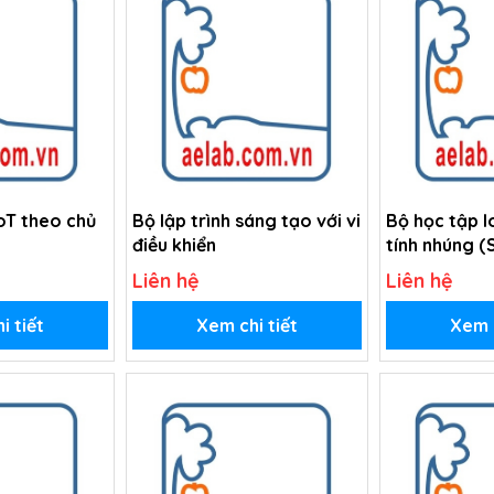
nền tảng vi điều khiển như ESP32/Arduino.
oT theo chủ
Bộ lập trình sáng tạo với vi
Bộ học tập I
điều khiển
tính nhúng (
Liên hệ
Liên hệ
i tiết
Xem chi tiết
Xem c