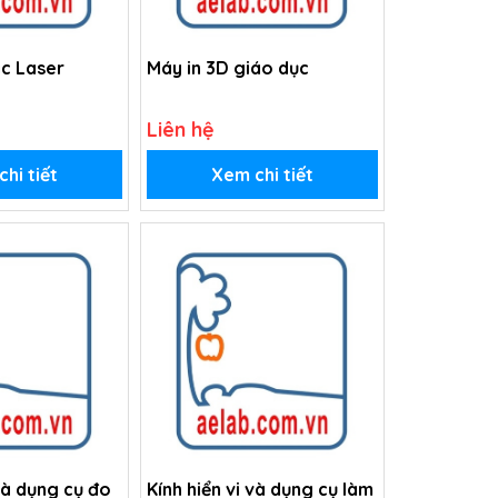
c Laser
Máy in 3D giáo dục
Liên hệ
hi tiết
Xem chi tiết
ụ đo
Kính hiển vi và dụng cụ làm